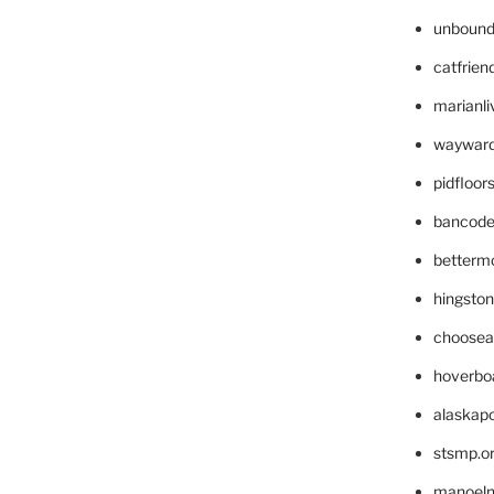
unbound
catfrien
marianli
wayward
pidfloo
bancode
betterm
hingsto
choosea
hoverbo
alaskapo
stsmp.o
manoel