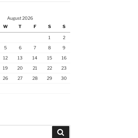
August 2026
W
T
F
S
S
1
2
5
6
7
8
9
12
13
14
15
16
19
20
21
22
23
26
27
28
29
30
Search