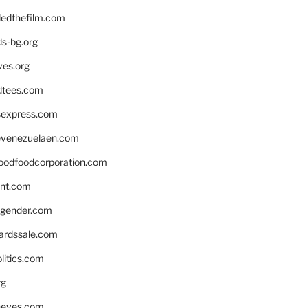
edthefilm.com
ds-bg.org
ves.org
tees.com
rsexpress.com
venezuelaen.com
oodfoodcorporation.com
nnt.com
gender.com
ardssale.com
litics.com
rg
neves.com