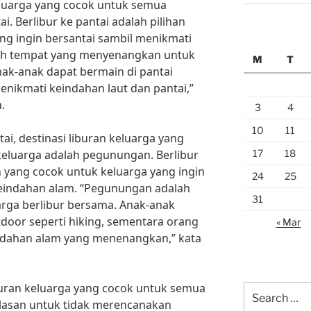
 keluarga yang cocok untuk semua
i. Berlibur ke pantai adalah pilihan
ng ingin bersantai sambil menikmati
lah tempat yang menyenangkan untuk
M
T
nak-anak dapat bermain di pantai
nikmati keindahan laut dan pantai,”
.
3
4
10
11
ai, destinasi liburan keluarga yang
17
18
eluarga adalah pegunungan. Berlibur
 yang cocok untuk keluarga yang ingin
24
25
eindahan alam. “Pegunungan adalah
31
arga berlibur bersama. Anak-anak
door seperti hiking, sementara orang
« Mar
ndahan alam yang menenangkan,” kata
buran keluarga yang cocok untuk semua
Search
alasan untuk tidak merencanakan
for: