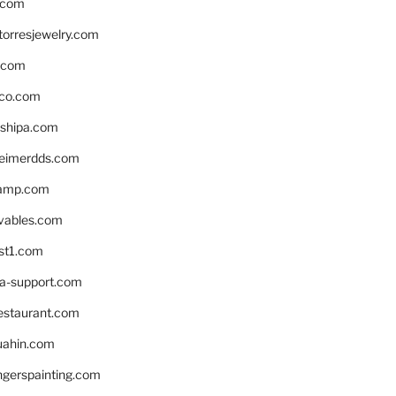
.com
torresjewelry.com
s.com
ico.com
shipa.com
eimerdds.com
camp.com
ivables.com
st1.com
la-support.com
estaurant.com
uahin.com
erspainting.com