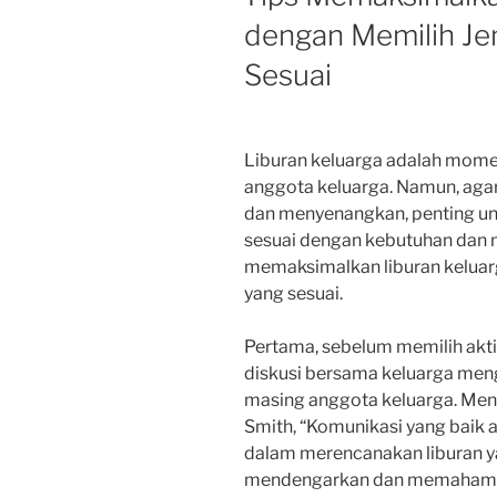
dengan Memilih Jen
Sesuai
Liburan keluarga adalah mome
anggota keluarga. Namun, agar
dan menyenangkan, penting untu
sesuai dengan kebutuhan dan mi
memaksimalkan liburan keluarg
yang sesuai.
Pertama, sebelum memilih akti
diskusi bersama keluarga meng
masing anggota keluarga. Menur
Smith, “Komunikasi yang baik 
dalam merencanakan liburan 
mendengarkan dan memahami 