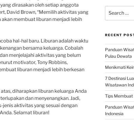
ang dirasakan oleh setiap anggota
Search
rt, David Brown, “Memilih aktivitas yang
for:
 akan membuat liburan menjadi lebih
RECENT POS
coba hal-hal baru. Liburan adalah waktu
 kenangan bersama keluarga. Cobalah
Panduan Wisata
dan menjelajahi aktivitas yang belum
Pulau Dewata
urut motivator, Tony Robbins,
Menikmati Kein
mbuat liburan menjadi lebih berkesan
7 Destinasi Lua
Wisatawan Ind
atas, diharapkan liburan keluarga Anda
Tips Membuat 
terlupakan dan menyenangkan. Jadi,
s-jenis aktivitas yang sesuai dengan
Panduan Wisata
Anda. Selamat liburan!
Indonesia