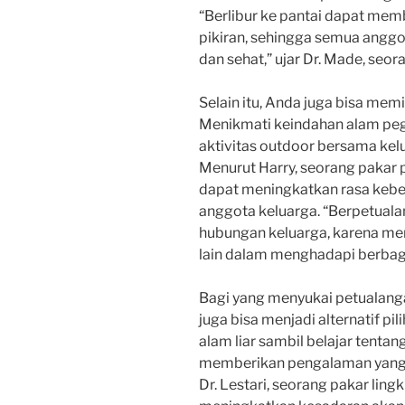
“Berlibur ke pantai dapat mem
pikiran, sehingga semua anggo
dan sehat,” ujar Dr. Made, seora
Selain itu, Anda juga bisa mem
Menikmati keindahan alam pe
aktivitas outdoor bersama kelu
Menurut Harry, seorang pakar 
dapat meningkatkan rasa keb
anggota keluarga. “Berpetual
hubungan keluarga, karena me
lain dalam menghadapi berbagai
Bagi yang menyukai petualanga
juga bisa menjadi alternatif p
alam liar sambil belajar tent
memberikan pengalaman yang t
Dr. Lestari, seorang pakar ling