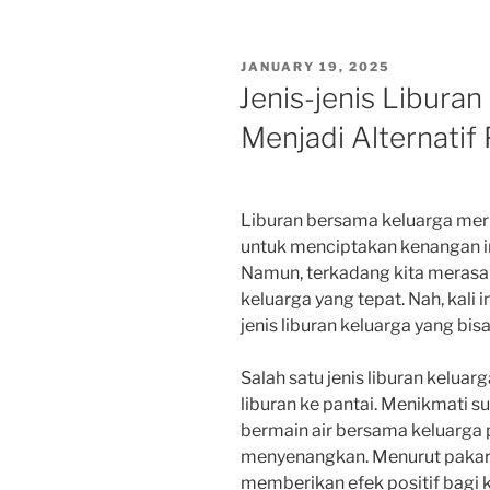
POSTED
JANUARY 19, 2025
ON
Jenis-jenis Liburan
Menjadi Alternatif 
Liburan bersama keluarga me
untuk menciptakan kenangan i
Namun, terkadang kita merasa 
keluarga yang tepat. Nah, kali
jenis liburan keluarga yang bisa
Salah satu jenis liburan kelua
liburan ke pantai. Menikmati s
bermain air bersama keluarga
menyenangkan. Menurut pakar p
memberikan efek positif bagi k