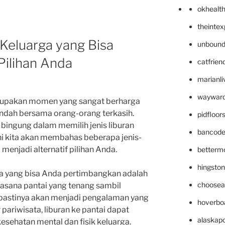
okhealt
theinte
 Keluarga yang Bisa
unbound
Pilihan Anda
catfrien
marianli
wayward
rupakan momen yang sangat berharga
ndah bersama orang-orang terkasih.
pidfloo
bingung dalam memilih jenis liburan
bancode
 ini kita akan membahas beberapa jenis-
 menjadi alternatif pilihan Anda.
betterm
hingsto
rga yang bisa Anda pertimbangkan adalah
choosea
uasana pantai yang tenang sambil
 pastinya akan menjadi pengalaman yang
hoverbo
ariwisata, liburan ke pantai dapat
alaskapo
esehatan mental dan fisik keluarga.