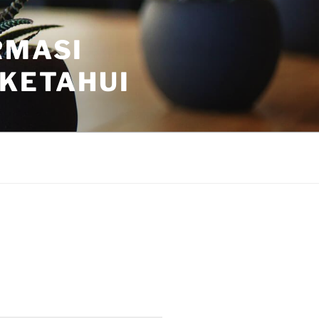
RMASI
 KETAHUI