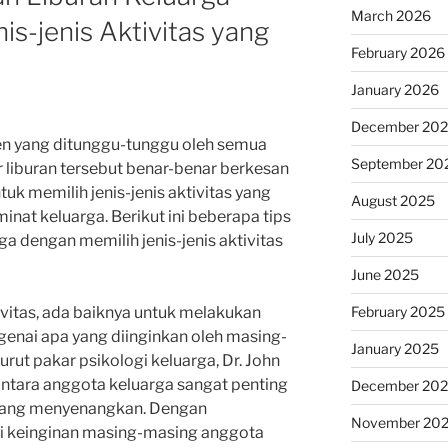
March 2026
is-jenis Aktivitas yang
February 2026
January 2026
December 20
n yang ditunggu-tunggu oleh semua
September 20
 liburan tersebut benar-benar berkesan
k memilih jenis-jenis aktivitas yang
August 2025
nat keluarga. Berikut ini beberapa tips
July 2025
a dengan memilih jenis-jenis aktivitas
June 2025
February 2025
vitas, ada baiknya untuk melakukan
enai apa yang diinginkan oleh masing-
January 2025
ut pakar psikologi keluarga, Dr. John
antara anggota keluarga sangat penting
December 20
yang menyenangkan. Dengan
November 20
keinginan masing-masing anggota