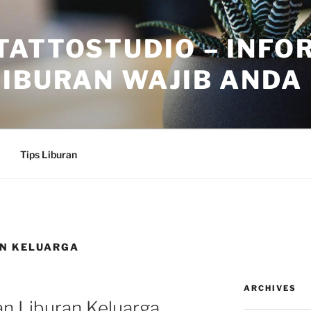
TATTOSTUDIO – INFO
IBURAN WAJIB ANDA
Tips Liburan
AN KELUARGA
ARCHIVES
n Liburan Keluarga