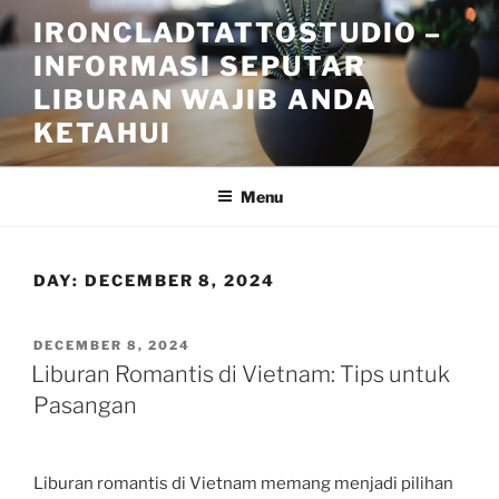
Skip
IRONCLADTATTOSTUDIO –
to
INFORMASI SEPUTAR
content
LIBURAN WAJIB ANDA
KETAHUI
Menu
DAY:
DECEMBER 8, 2024
POSTED
DECEMBER 8, 2024
ON
Liburan Romantis di Vietnam: Tips untuk
Pasangan
Liburan romantis di Vietnam memang menjadi pilihan