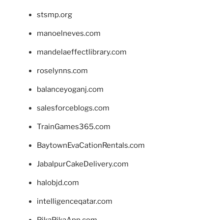
stsmp.org
manoelneves.com
mandelaeffectlibrary.com
roselynns.com
balanceyoganj.com
salesforceblogs.com
TrainGames365.com
BaytownEvaCationRentals.com
JabalpurCakeDelivery.com
halobjd.com
intelligenceqatar.com
PikaPikaApp.com