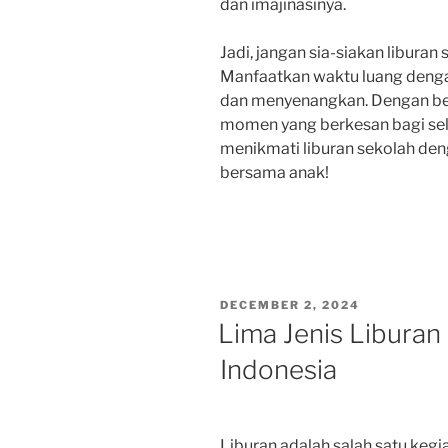
dan imajinasinya.
Jadi, jangan sia-siakan libura
Manfaatkan waktu luang deng
dan menyenangkan. Dengan beg
momen yang berkesan bagi sel
menikmati liburan sekolah de
bersama anak!
POSTED
DECEMBER 2, 2024
ON
Lima Jenis Liburan
Indonesia
Liburan adalah salah satu kegi