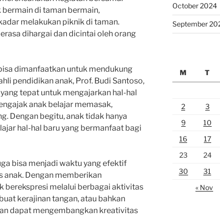
October 2024
 bermain di taman bermain,
adar melakukan piknik di taman.
September 20
rasa dihargai dan dicintai oleh orang
ga bisa dimanfaatkan untuk mendukung
M
T
li pendidikan anak, Prof. Budi Santoso,
 yang tepat untuk mengajarkan hal-hal
mengajak anak belajar memasak,
2
3
g. Dengan begitu, anak tidak hanya
9
10
lajar hal-hal baru yang bermanfaat bagi
16
17
23
24
juga bisa menjadi waktu yang efektif
30
31
as anak. Dengan memberikan
berekspresi melalui berbagai aktivitas
« Nov
buat kerajinan tangan, atau bahkan
kan dapat mengembangkan kreativitas