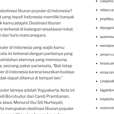
valueml
rebecca
stinasi liburan populer di Indonesia?
 yang tepat! Indonesia memiliki banyak
jmpblis
 kamu jelajahi. Destinasi liburan
drjorger
ya terkenal di kalangan wisatawan lokal,
 dari turis mancanegara.
queensu
wendyw
opuler di Indonesia yang wajib kamu
wata ini terkenal dengan pantainya yang
ameri-
n keindahan alamnya yang memesona.
hrsrece
seorang pakar pariwisata, “Bali tetap
ler di Indonesia karena keunikan budaya
empcon
ak dapat ditemui di tempat lain.”
cinderel
bigpinkr
opuler lainnya adalah Yogyakarta. Kota ini
ndi Borobudur dan Candi Prambanan,
inspireh
 Jawa. Menurut Ibu Siti Nurhayati,
memming
rta merupakan destinasi liburan populer