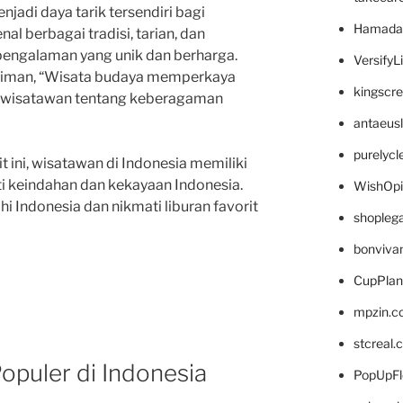
njadi daya tarik tersendiri bagi
Hamada
l berbagai tradisi, tarian, dan
engalaman yang unik dan berharga.
VersifyL
eniman, “Wisata budaya memperkaya
kingscr
 wisatawan tentang keberagaman
antaeus
purelyc
it ini, wisatawan di Indonesia memiliki
i keindahan dan kekayaan Indonesia.
WishOp
ahi Indonesia dan nikmati liburan favorit
shopleg
bonviva
CupPlan
mpzin.c
stcreal.
opuler di Indonesia
PopUpFl