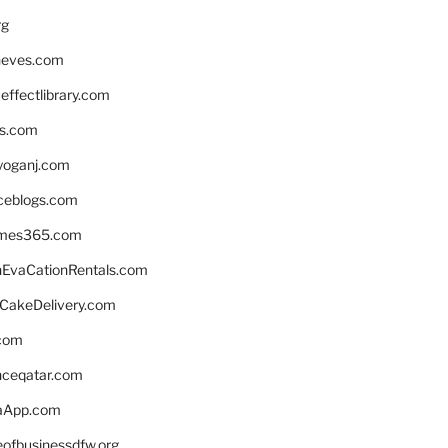
rg
neves.com
ffectlibrary.com
ns.com
yoganj.com
rceblogs.com
ames365.com
EvaCationRentals.com
rCakeDelivery.com
.com
enceqatar.com
aApp.com
eofbusinessdfw.org