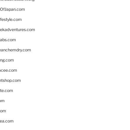
OfJapan.com
ifestyle.com
eekadventures.com
labs.com
leanchemdry.com
ing.com
acee.com
ntshop.com
te.com
om
com
ea.com