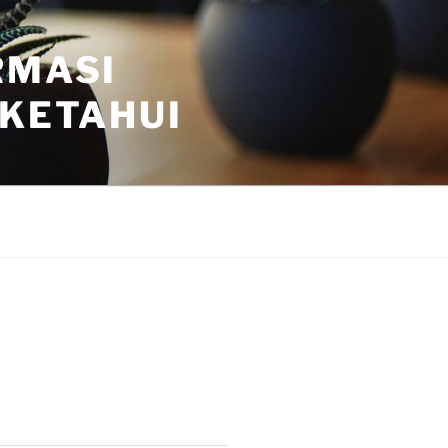
RMASI
 KETAHUI