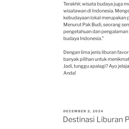
Terakhir, wisata budaya juga me
wisatawan di Indonesia. Mengena
kebudayaan lokal merupakan p
Menurut Pak Budi, seorang s
pengetahuan dan pengalaman
budaya Indonesia.”
Dengan lima jenis liburan favor
banyak pilihan untuk menikmat
Jadi, tunggu apalagi? Ayo jelaj
Anda!
POSTED
DECEMBER 2, 2024
ON
Destinasi Liburan P