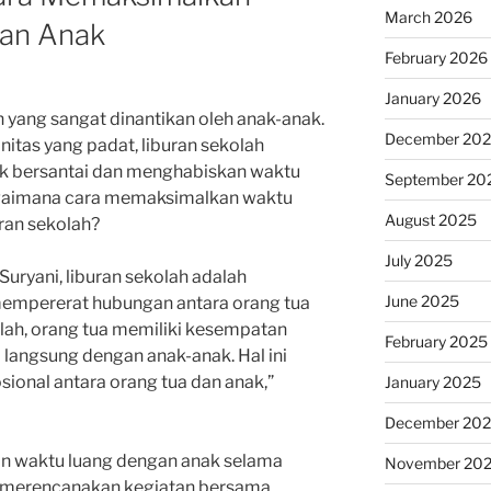
March 2026
an Anak
February 2026
January 2026
yang sangat dinantikan oleh anak-anak.
December 20
nitas yang padat, liburan sekolah
uk bersantai dan menghabiskan waktu
September 20
gaimana cara memaksimalkan waktu
August 2025
ran sekolah?
July 2025
Suryani, liburan sekolah adalah
June 2025
empererat hubungan antara orang tua
olah, orang tua memiliki kesempatan
February 2025
i langsung dengan anak-anak. Hal ini
onal antara orang tua dan anak,”
January 2025
December 20
n waktu luang dengan anak selama
November 20
n merencanakan kegiatan bersama.