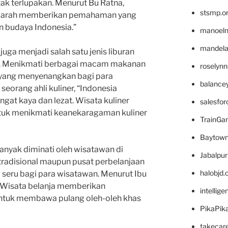
k terlupakan. Menurut Bu Ratna,
stsmp.o
sejarah memberikan pemahaman yang
n budaya Indonesia.”
manoel
mandelae
 juga menjadi salah satu jenis liburan
ia. Menikmati berbagai macam makanan
roselyn
 yang menyenangkan bagi para
balance
seorang ahli kuliner, “Indonesia
ngat kaya dan lezat. Wisata kuliner
salesfo
tuk menikmati keanekaragaman kuliner
TrainG
Baytown
 banyak diminati oleh wisatawan di
Jabalpu
 tradisional maupun pusat perbelanjaan
halobjd
seru bagi para wisatawan. Menurut Ibu
, “Wisata belanja memberikan
intellig
ntuk membawa pulang oleh-oleh khas
PikaPik
takecar