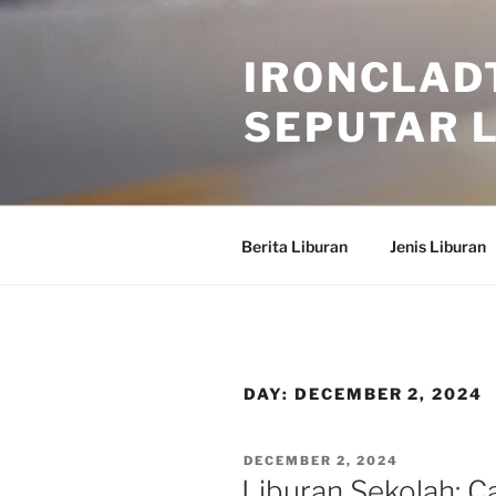
Skip
to
IRONCLAD
content
SEPUTAR L
Berita Liburan
Jenis Liburan
DAY:
DECEMBER 2, 2024
POSTED
DECEMBER 2, 2024
ON
Liburan Sekolah: 