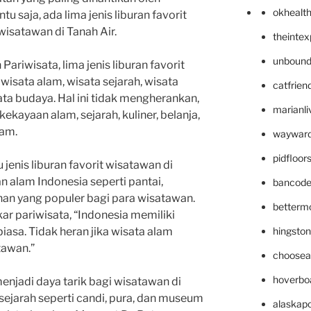
okhealt
u saja, ada lima jenis liburan favorit
wisatawan di Tanah Air.
theinte
unbound
ariwisata, lima jenis liburan favorit
wisata alam, wisata sejarah, wisata
catfrien
sata budaya. Hal ini tidak mengherankan,
marianli
ekayaan alam, sejarah, kuliner, belanja,
gam.
wayward
pidfloo
jenis liburan favorit wisatawan di
 alam Indonesia seperti pantai,
bancode
han yang populer bagi para wisatawan.
betterm
ar pariwisata, “Indonesia memiliki
hingsto
iasa. Tidak heran jika wisata alam
tawan.”
choosea
hoverbo
 menjadi daya tarik bagi wisatawan di
 sejarah seperti candi, pura, dan museum
alaskapo