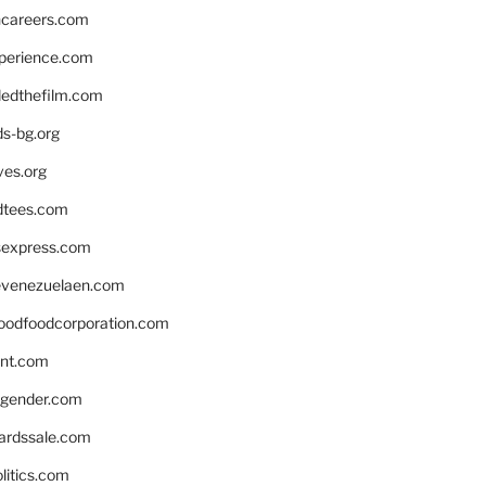
hcareers.com
xperience.com
edthefilm.com
ds-bg.org
ves.org
tees.com
rsexpress.com
venezuelaen.com
oodfoodcorporation.com
nnt.com
gender.com
ardssale.com
litics.com