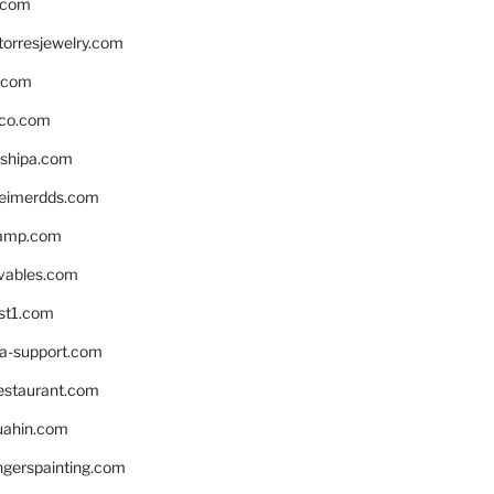
.com
torresjewelry.com
s.com
ico.com
shipa.com
eimerdds.com
camp.com
ivables.com
st1.com
la-support.com
estaurant.com
uahin.com
erspainting.com