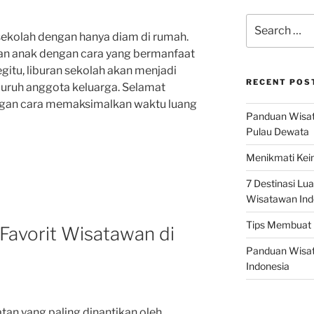
Search
for:
n sekolah dengan hanya diam di rumah.
an anak dengan cara yang bermanfaat
itu, liburan sekolah akan menjadi
RECENT POS
uruh anggota keluarga. Selamat
ngan cara memaksimalkan waktu luang
Panduan Wisata
Pulau Dewata
Menikmati Kein
7 Destinasi Lua
Wisatawan Ind
Tips Membuat 
 Favorit Wisatawan di
Panduan Wisata
Indonesia
atan yang paling dinantikan oleh