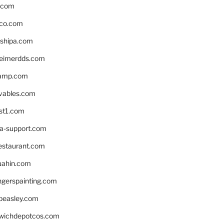
s.com
ico.com
shipa.com
eimerdds.com
camp.com
ivables.com
st1.com
la-support.com
estaurant.com
uahin.com
erspainting.com
beasley.com
wichdepotcos.com