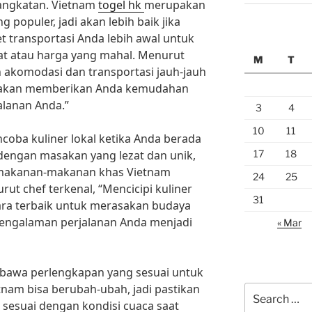
rangkatan. Vietnam
togel hk
merupakan
g populer, jadi akan lebih baik jika
t transportasi Anda lebih awal untuk
t atau harga yang mahal. Menurut
M
T
n akomodasi dan transportasi jauh-jauh
 akan memberikan Anda kemudahan
lanan Anda.”
3
4
10
11
coba kuliner lokal ketika Anda berada
17
18
 dengan masakan yang lezat dan unik,
i makanan-makanan khas Vietnam
24
25
ut chef terkenal, “Mencicipi kuliner
31
ara terbaik untuk merasakan budaya
engalaman perjalanan Anda menjadi
« Mar
bawa perlengkapan yang sesuai untuk
tnam bisa berubah-ubah, jadi pastikan
Search
esuai dengan kondisi cuaca saat
for: