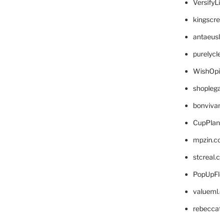
VersifyL
kingscr
antaeus
purelyc
WishOp
shopleg
bonviva
CupPlan
mpzin.c
stcreal.
PopUpFl
valueml
rebecca