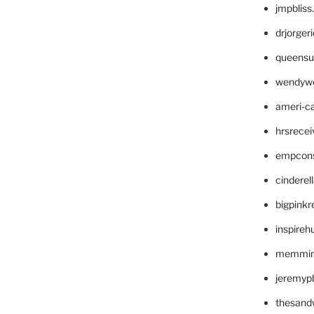
jmpblis
drjorger
queensu
wendyw
ameri-
hrsrece
empcon
cinderel
bigpinkr
inspireh
memming
jeremyp
thesand