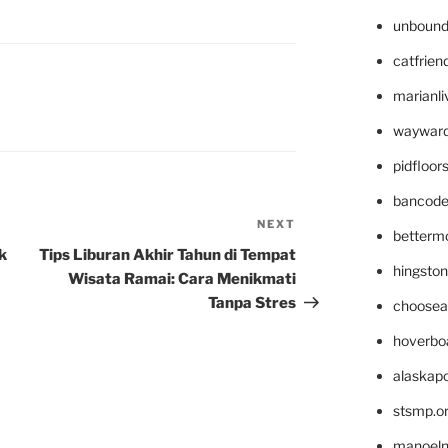
unbound
catfrien
marianli
M
wayward
pidfloo
bancode
NEXT
Next
betterm
Post
k
Tips Liburan Akhir Tahun di Tempat
hingsto
a
Wisata Ramai: Cara Menikmati
Tanpa Stres
choosea
hoverbo
alaskapo
stsmp.o
manoel