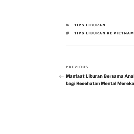
CATEGORIES
TIPS LIBURAN
TAGS
TIPS LIBURAN KE VIETNA
Post
Previous
PREVIOUS
navigation
Post
Manfaat Liburan Bersama Ana
bagi Kesehatan Mental Merek