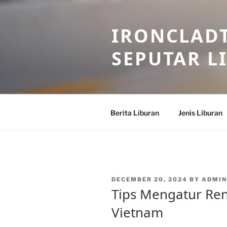
Skip
to
IRONCLADT
content
SEPUTAR L
Berita Liburan
Jenis Liburan
POSTED
DECEMBER 20, 2024
BY
ADMIN
ON
Tips Mengatur Ren
Vietnam