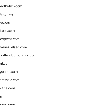
edthefilm.com
ds-bg.org
ves.org
tees.com
rsexpress.com
venezuelaen.com
oodfoodcorporation.com
nnt.com
gender.com
ardssale.com
litics.com
rg
neves.com