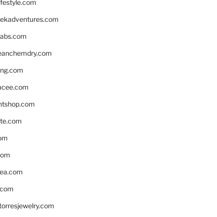
ifestyle.com
eekadventures.com
labs.com
leanchemdry.com
ing.com
acee.com
ntshop.com
te.com
om
com
ea.com
.com
torresjewelry.com