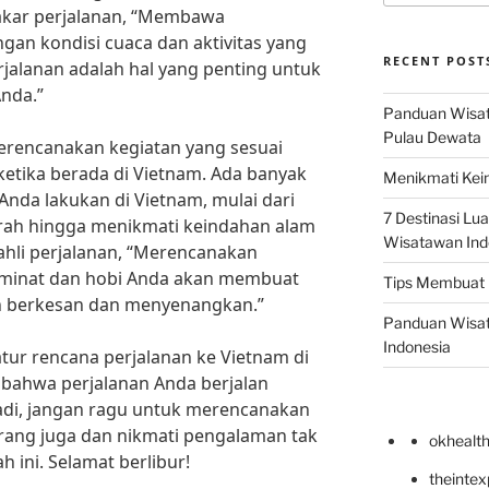
akar perjalanan, “Membawa
gan kondisi cuaca dan aktivitas yang
RECENT POST
jalanan adalah hal yang penting untuk
nda.”
Panduan Wisata
Pulau Dewata
merencanakan kegiatan yang sesuai
etika berada di Vietnam. Ada banyak
Menikmati Kein
Anda lakukan di Vietnam, mulai dari
7 Destinasi Lua
arah hingga menikmati keindahan alam
Wisatawan Ind
hli perjalanan, “Merencanakan
 minat dan hobi Anda akan membuat
Tips Membuat 
ih berkesan dan menyenangkan.”
Panduan Wisata
Indonesia
ur rencana perjalanan ke Vietnam di
 bahwa perjalanan Anda berjalan
adi, jangan ragu untuk merencanakan
rang juga dan nikmati pengalaman tak
okhealt
h ini. Selamat berlibur!
theinte