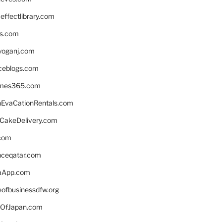
ffectlibrary.com
ns.com
yoganj.com
rceblogs.com
ames365.com
EvaCationRentals.com
rCakeDelivery.com
.com
enceqatar.com
aApp.com
eofbusinessdfw.org
OfJapan.com