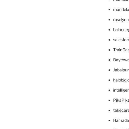
mandelae
roselyn
balance
salesfo
TrainG
Baytown
Jabalpu
halobjd
intellig
PikaPik
takecar
Hamada