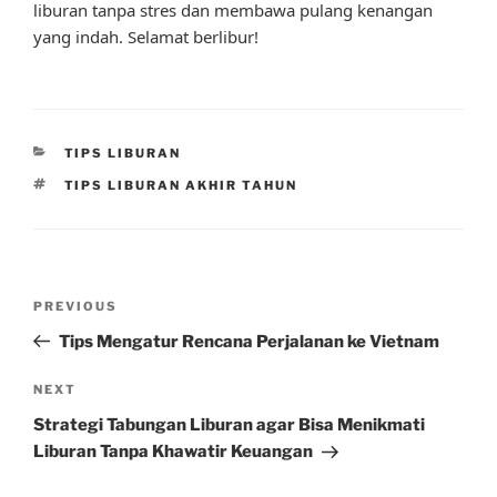
liburan tanpa stres dan membawa pulang kenangan
yang indah. Selamat berlibur!
CATEGORIES
TIPS LIBURAN
TAGS
TIPS LIBURAN AKHIR TAHUN
Post
Previous
PREVIOUS
navigation
Post
Tips Mengatur Rencana Perjalanan ke Vietnam
Next
NEXT
Post
Strategi Tabungan Liburan agar Bisa Menikmati
Liburan Tanpa Khawatir Keuangan