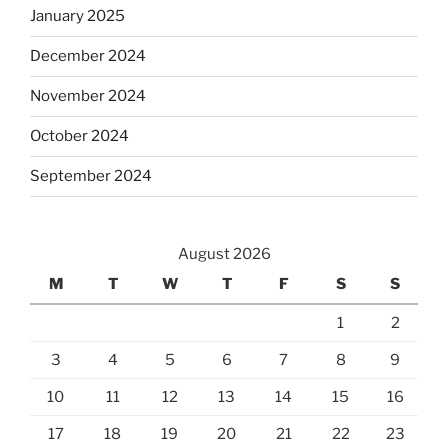
January 2025
December 2024
November 2024
October 2024
September 2024
August 2026
M
T
W
T
F
S
S
1
2
3
4
5
6
7
8
9
10
11
12
13
14
15
16
17
18
19
20
21
22
23