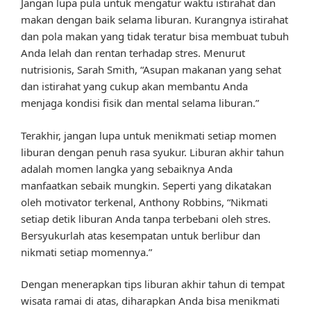
Jangan lupa pula untuk mengatur waktu istirahat dan
makan dengan baik selama liburan. Kurangnya istirahat
dan pola makan yang tidak teratur bisa membuat tubuh
Anda lelah dan rentan terhadap stres. Menurut
nutrisionis, Sarah Smith, “Asupan makanan yang sehat
dan istirahat yang cukup akan membantu Anda
menjaga kondisi fisik dan mental selama liburan.”
Terakhir, jangan lupa untuk menikmati setiap momen
liburan dengan penuh rasa syukur. Liburan akhir tahun
adalah momen langka yang sebaiknya Anda
manfaatkan sebaik mungkin. Seperti yang dikatakan
oleh motivator terkenal, Anthony Robbins, “Nikmati
setiap detik liburan Anda tanpa terbebani oleh stres.
Bersyukurlah atas kesempatan untuk berlibur dan
nikmati setiap momennya.”
Dengan menerapkan tips liburan akhir tahun di tempat
wisata ramai di atas, diharapkan Anda bisa menikmati