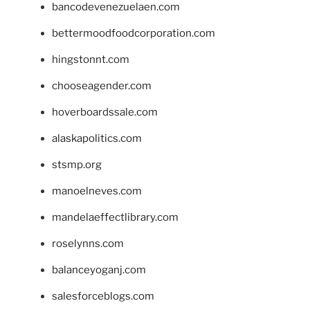
bancodevenezuelaen.com
bettermoodfoodcorporation.com
hingstonnt.com
chooseagender.com
hoverboardssale.com
alaskapolitics.com
stsmp.org
manoelneves.com
mandelaeffectlibrary.com
roselynns.com
balanceyoganj.com
salesforceblogs.com