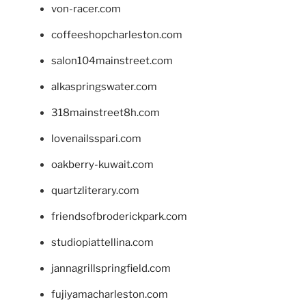
von-racer.com
coffeeshopcharleston.com
salon104mainstreet.com
alkaspringswater.com
318mainstreet8h.com
lovenailsspari.com
oakberry-kuwait.com
quartzliterary.com
friendsofbroderickpark.com
studiopiattellina.com
jannagrillspringfield.com
fujiyamacharleston.com