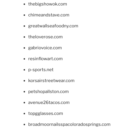
thebigshowok.com
chimeandstave.com
greatwallseafoodny.com
theloverose.com
gabriovoice.com
resinflowart.com
p-sports.net
korsairstreetwear.com
petshopallston.com
avenue26tacos.com
topgglasses.com
broadmoornailsspacoloradosprings.com