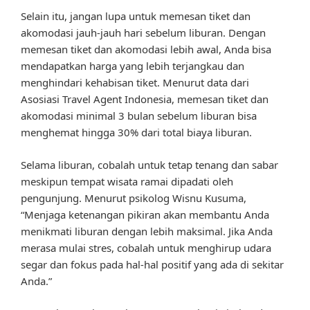
Selain itu, jangan lupa untuk memesan tiket dan
akomodasi jauh-jauh hari sebelum liburan. Dengan
memesan tiket dan akomodasi lebih awal, Anda bisa
mendapatkan harga yang lebih terjangkau dan
menghindari kehabisan tiket. Menurut data dari
Asosiasi Travel Agent Indonesia, memesan tiket dan
akomodasi minimal 3 bulan sebelum liburan bisa
menghemat hingga 30% dari total biaya liburan.
Selama liburan, cobalah untuk tetap tenang dan sabar
meskipun tempat wisata ramai dipadati oleh
pengunjung. Menurut psikolog Wisnu Kusuma,
“Menjaga ketenangan pikiran akan membantu Anda
menikmati liburan dengan lebih maksimal. Jika Anda
merasa mulai stres, cobalah untuk menghirup udara
segar dan fokus pada hal-hal positif yang ada di sekitar
Anda.”