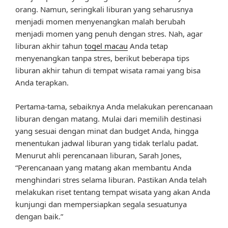
orang. Namun, seringkali liburan yang seharusnya
menjadi momen menyenangkan malah berubah
menjadi momen yang penuh dengan stres. Nah, agar
liburan akhir tahun
togel macau
Anda tetap
menyenangkan tanpa stres, berikut beberapa tips
liburan akhir tahun di tempat wisata ramai yang bisa
Anda terapkan.
Pertama-tama, sebaiknya Anda melakukan perencanaan
liburan dengan matang. Mulai dari memilih destinasi
yang sesuai dengan minat dan budget Anda, hingga
menentukan jadwal liburan yang tidak terlalu padat.
Menurut ahli perencanaan liburan, Sarah Jones,
“Perencanaan yang matang akan membantu Anda
menghindari stres selama liburan. Pastikan Anda telah
melakukan riset tentang tempat wisata yang akan Anda
kunjungi dan mempersiapkan segala sesuatunya
dengan baik.”