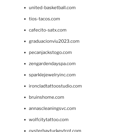
united-basketball.com
tios-tacos.com
cafecito-satx.com
graduacionviu2023.com
pecanjackstogo.com
zengardendayspa.com
sparklejewelryinc.com
ironcladtattoostudio.com
bruinshome.com
annascleaningsvc.com
wolfcitytattoo.com
oysterbayturkeytrot.com