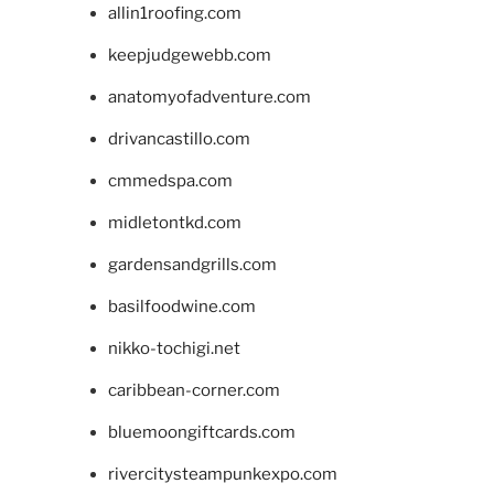
allin1roofing.com
keepjudgewebb.com
anatomyofadventure.com
drivancastillo.com
cmmedspa.com
midletontkd.com
gardensandgrills.com
basilfoodwine.com
nikko-tochigi.net
caribbean-corner.com
bluemoongiftcards.com
rivercitysteampunkexpo.com