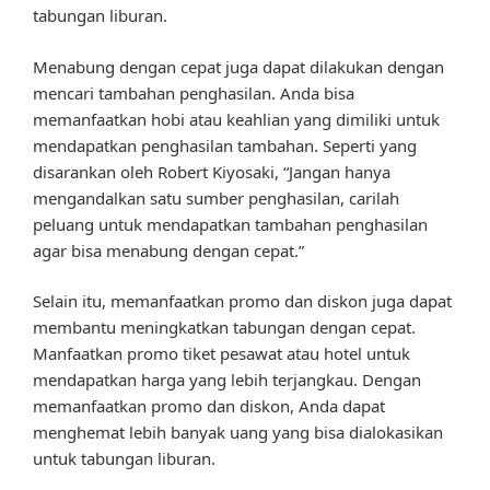
tabungan liburan.
Menabung dengan cepat juga dapat dilakukan dengan
mencari tambahan penghasilan. Anda bisa
memanfaatkan hobi atau keahlian yang dimiliki untuk
mendapatkan penghasilan tambahan. Seperti yang
disarankan oleh Robert Kiyosaki, “Jangan hanya
mengandalkan satu sumber penghasilan, carilah
peluang untuk mendapatkan tambahan penghasilan
agar bisa menabung dengan cepat.”
Selain itu, memanfaatkan promo dan diskon juga dapat
membantu meningkatkan tabungan dengan cepat.
Manfaatkan promo tiket pesawat atau hotel untuk
mendapatkan harga yang lebih terjangkau. Dengan
memanfaatkan promo dan diskon, Anda dapat
menghemat lebih banyak uang yang bisa dialokasikan
untuk tabungan liburan.