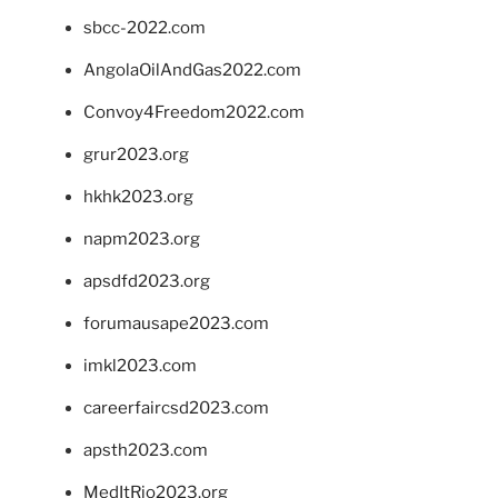
sbcc-2022.com
AngolaOilAndGas2022.com
Convoy4Freedom2022.com
grur2023.org
hkhk2023.org
napm2023.org
apsdfd2023.org
forumausape2023.com
imkl2023.com
careerfaircsd2023.com
apsth2023.com
MedItRio2023.org