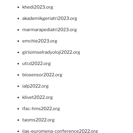
khedi2023.org
akademikgeriatri2023.org
marmarapediatri2023.org
emchie2023.org
girisimselradyoloji2022.org
utcd2022.org
biosensor2022.org
ialp2022.org
klivet2022.org
ifac-hms2022.org
taoms2022.org
iias-euromena-conference2022.org