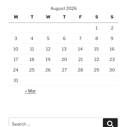
August 2026
M
T
W
T
F
S
S
1
2
3
4
5
6
7
8
9
10
11
12
13
14
15
16
17
18
19
20
21
22
23
24
25
26
27
28
29
30
31
« Mar
Search
Search