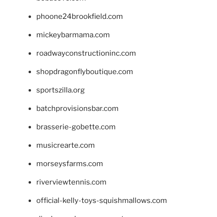
phoone24brookfield.com
mickeybarmama.com
roadwayconstructioninc.com
shopdragonflyboutique.com
sportszilla.org
batchprovisionsbar.com
brasserie-gobette.com
musicrearte.com
morseysfarms.com
riverviewtennis.com
official-kelly-toys-squishmallows.com