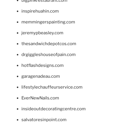
bigpinkrestaurant.com
inspirehuahin.com
memmingerspainting.com
jeremypbeasley.com
thesandwichdepotcos.com
drgiggleshouseofpain.com
hotflashdesigns.com
garagenadeau.com
lifestylechauffeurservice.com
EverNewNails.com
insideoutdecoratingcentre.com
salvatoresinpoint.com