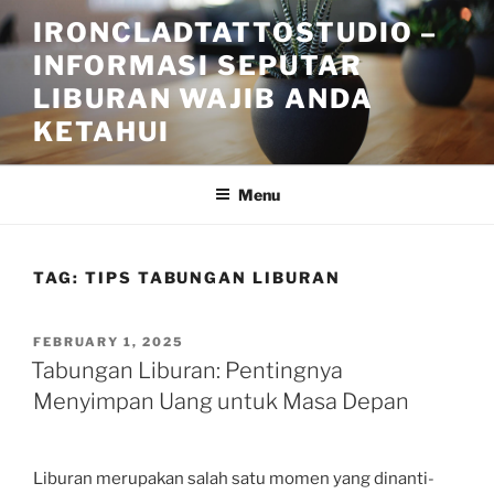
Skip
IRONCLADTATTOSTUDIO –
to
INFORMASI SEPUTAR
content
LIBURAN WAJIB ANDA
KETAHUI
Menu
TAG:
TIPS TABUNGAN LIBURAN
POSTED
FEBRUARY 1, 2025
ON
Tabungan Liburan: Pentingnya
Menyimpan Uang untuk Masa Depan
Liburan merupakan salah satu momen yang dinanti-