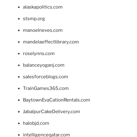
alaskapolitics.com
stsmp.org
manoelneves.com
mandelaeffectlibrary.com
roselynns.com
balanceyoganj.com
salesforceblogs.com
TrainGames365.com
BaytownEvaCationRentals.com
JabalpurCakeDelivery.com
halobjd.com
intelligenceqatar.com