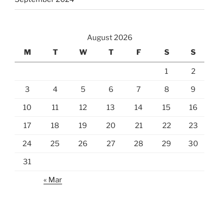
August 2026
M
T
W
T
F
S
S
1
2
3
4
5
6
7
8
9
10
11
12
13
14
15
16
17
18
19
20
21
22
23
24
25
26
27
28
29
30
31
« Mar