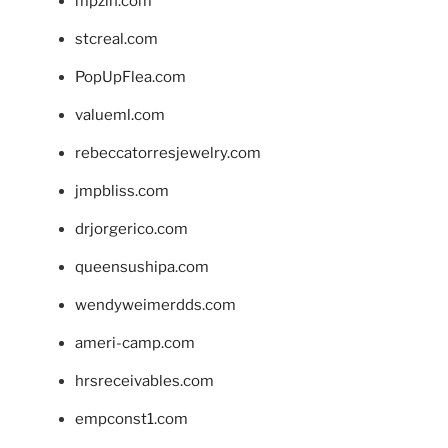
mpzin.com
stcreal.com
PopUpFlea.com
valueml.com
rebeccatorresjewelry.com
jmpbliss.com
drjorgerico.com
queensushipa.com
wendyweimerdds.com
ameri-camp.com
hrsreceivables.com
empconst1.com