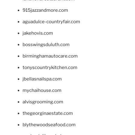
915jazzandmore.com
aguadulce-countryfair.com
jakehovis.com
bosswingsduluth.com
birminghamautocare.com
tonyscountrykitchen.com
jbellasnailspa.com
mychaihouse.com
alvisgrooming.com
thegeorginaestate.com
blythewoodseafood.com