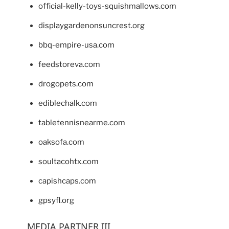
official-kelly-toys-squishmallows.com
displaygardenonsuncrest.org
bbq-empire-usa.com
feedstoreva.com
drogopets.com
ediblechalk.com
tabletennisnearme.com
oaksofa.com
soultacohtx.com
capishcaps.com
gpsyfl.org
MEDIA PARTNER III