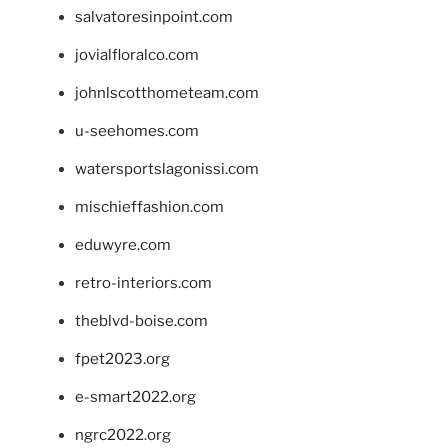
salvatoresinpoint.com
jovialfloralco.com
johnlscotthometeam.com
u-seehomes.com
watersportslagonissi.com
mischieffashion.com
eduwyre.com
retro-interiors.com
theblvd-boise.com
fpet2023.org
e-smart2022.org
ngrc2022.org