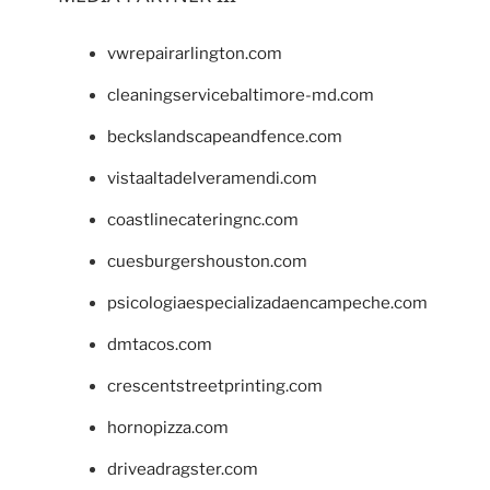
vwrepairarlington.com
cleaningservicebaltimore-md.com
beckslandscapeandfence.com
vistaaltadelveramendi.com
coastlinecateringnc.com
cuesburgershouston.com
psicologiaespecializadaencampeche.com
dmtacos.com
crescentstreetprinting.com
hornopizza.com
driveadragster.com