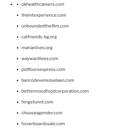
okhealthcareers.com
theintexperience.com
unboundedthefilm.com
catfriends-bg.org
marianlives.org
waywardtees.com
pidfloorsexpress.com
bancodevenezuelaen.com
bettermoodfoodcorporation.com
hingstonnt.com
chooseagender.com
hoverboardssale.com