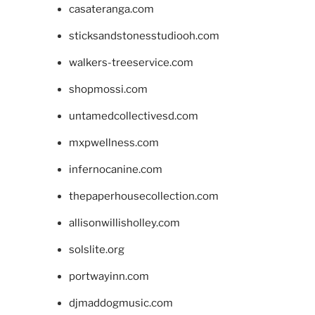
casateranga.com
sticksandstonesstudiooh.com
walkers-treeservice.com
shopmossi.com
untamedcollectivesd.com
mxpwellness.com
infernocanine.com
thepaperhousecollection.com
allisonwillisholley.com
solslite.org
portwayinn.com
djmaddogmusic.com