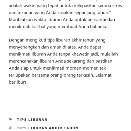
adalah waktu yang tepat untuk melepaskan semua stres
dan tekanan yang Anda rasakan sepanjang tahun.”
Manfaatkan waktu liburan Anda untuk bersantai dan
menikmati hal-hal yang membuat Anda bahagia.
Dengan mengikuti tips liburan akhir tahun yang
menyenangkan dan aman di atas, Anda dapat
menikmati liburan Anda tanpa khawatir. Jadi, mulailah
merencanakan liburan Anda sekarang dan pastikan
Anda siap untuk menikmati momen-momen tak
terlupakan bersama orang-orang terkasih. Selamat
berlibur!
CATEGORIES
TIPS LIBURAN
TAGS
TIPS LIBURAN AKHIR TAHUN