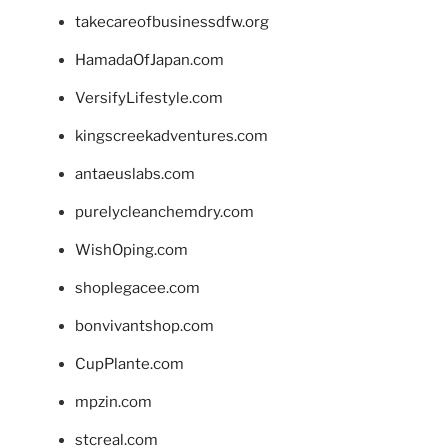
takecareofbusinessdfw.org
HamadaOfJapan.com
VersifyLifestyle.com
kingscreekadventures.com
antaeuslabs.com
purelycleanchemdry.com
WishOping.com
shoplegacee.com
bonvivantshop.com
CupPlante.com
mpzin.com
stcreal.com