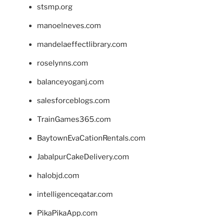
stsmp.org
manoelneves.com
mandelaeffectlibrary.com
roselynns.com
balanceyoganj.com
salesforceblogs.com
TrainGames365.com
BaytownEvaCationRentals.com
JabalpurCakeDelivery.com
halobjd.com
intelligenceqatar.com
PikaPikaApp.com