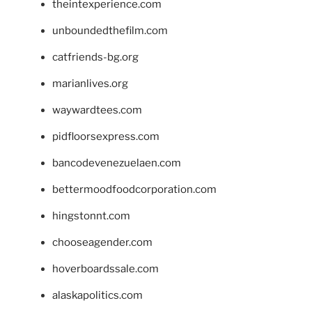
theintexperience.com
unboundedthefilm.com
catfriends-bg.org
marianlives.org
waywardtees.com
pidfloorsexpress.com
bancodevenezuelaen.com
bettermoodfoodcorporation.com
hingstonnt.com
chooseagender.com
hoverboardssale.com
alaskapolitics.com