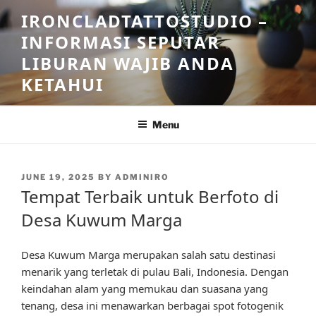
Skip
IRONCLADTATTOSTUDIO –
to
INFORMASI SEPUTAR
content
LIBURAN WAJIB ANDA
KETAHUI
Menu
POSTED
JUNE 19, 2025
BY
ADMINIRO
ON
Tempat Terbaik untuk Berfoto di
Desa Kuwum Marga
Desa Kuwum Marga merupakan salah satu destinasi
menarik yang terletak di pulau Bali, Indonesia. Dengan
keindahan alam yang memukau dan suasana yang
tenang, desa ini menawarkan berbagai spot fotogenik