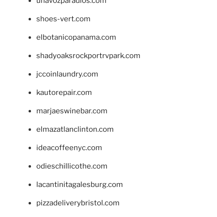
unavozparadios.com
shoes-vert.com
elbotanicopanama.com
shadyoaksrockportrvpark.com
jccoinlaundry.com
kautorepair.com
marjaeswinebar.com
elmazatlanclinton.com
ideacoffeenyc.com
odieschillicothe.com
lacantinitagalesburg.com
pizzadeliverybristol.com