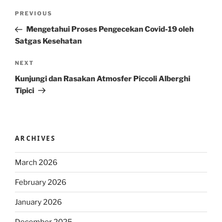
Post
Previous
PREVIOUS
navigation
Post
Mengetahui Proses Pengecekan Covid-19 oleh
Satgas Kesehatan
Next
NEXT
Post
Kunjungi dan Rasakan Atmosfer Piccoli Alberghi
Tipici
ARCHIVES
March 2026
February 2026
January 2026
December 2025