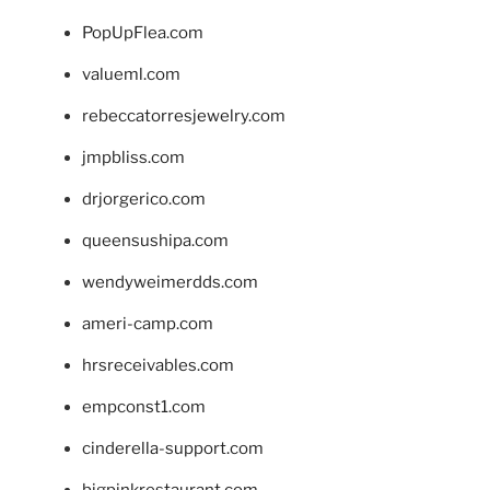
PopUpFlea.com
valueml.com
rebeccatorresjewelry.com
jmpbliss.com
drjorgerico.com
queensushipa.com
wendyweimerdds.com
ameri-camp.com
hrsreceivables.com
empconst1.com
cinderella-support.com
bigpinkrestaurant.com