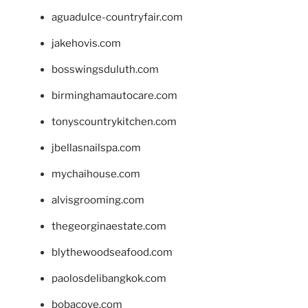
aguadulce-countryfair.com
jakehovis.com
bosswingsduluth.com
birminghamautocare.com
tonyscountrykitchen.com
jbellasnailspa.com
mychaihouse.com
alvisgrooming.com
thegeorginaestate.com
blythewoodseafood.com
paolosdelibangkok.com
bobacove.com