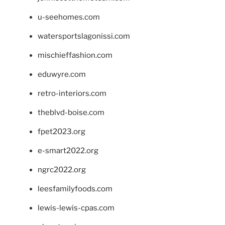
u-seehomes.com
watersportslagonissi.com
mischieffashion.com
eduwyre.com
retro-interiors.com
theblvd-boise.com
fpet2023.org
e-smart2022.org
ngrc2022.org
leesfamilyfoods.com
lewis-lewis-cpas.com