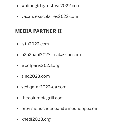
waitangidayfestival2022.com
vacancesscolaires2022.com
MEDIA PARTNER II
isth2022.com
p2b2pabi2023-makassar.com
wocfparis2023.org
sinc2023.com
scdlqatar2022-qa.com
thecolumbiagrill.com
provisionscheeseandwineshoppe.com
khedi2023.org