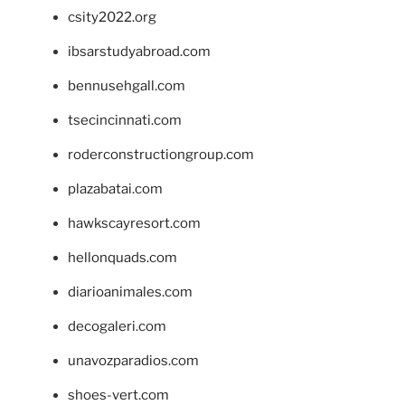
csity2022.org
ibsarstudyabroad.com
bennusehgall.com
tsecincinnati.com
roderconstructiongroup.com
plazabatai.com
hawkscayresort.com
hellonquads.com
diarioanimales.com
decogaleri.com
unavozparadios.com
shoes-vert.com