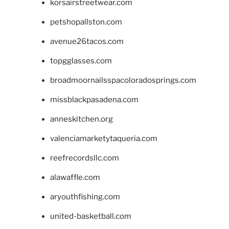
korsairstreetwear.com
petshopallston.com
avenue26tacos.com
topgglasses.com
broadmoornailsspacoloradosprings.com
missblackpasadena.com
anneskitchen.org
valenciamarketytaqueria.com
reefrecordsllc.com
alawaffle.com
aryouthfishing.com
united-basketball.com