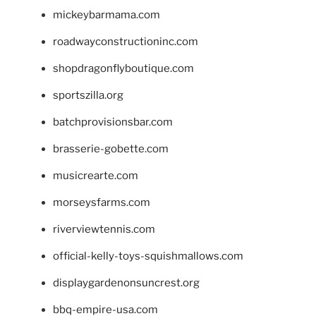
mickeybarmama.com
roadwayconstructioninc.com
shopdragonflyboutique.com
sportszilla.org
batchprovisionsbar.com
brasserie-gobette.com
musicrearte.com
morseysfarms.com
riverviewtennis.com
official-kelly-toys-squishmallows.com
displaygardenonsuncrest.org
bbq-empire-usa.com