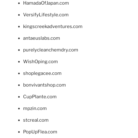
HamadaOfJapan.com
VersifyLifestyle.com
kingscreekadventures.com
antaeuslabs.com
purelycleanchemdry.com
WishOping.com
shoplegacee.com
bonvivantshop.com
CupPlante.com
mpzin.com
stcreal.com
PopUpFlea.com