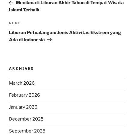
Post
Menikmati Liburan Akhir Tahun di Tempat Wisata
Islami Terbaik
Next
NEXT
Post
Liburan Petualangan: Jenis Aktivitas Ekstrem yang
Ada di Indonesia
ARCHIVES
March 2026
February 2026
January 2026
December 2025
September 2025