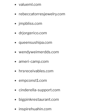
valueml.com
rebeccatorresjewelry.com
jmpbliss.com
drjorgerico.com
queensushipa.com
wendyweimerdds.com
ameri-camp.com
hrsreceivables.com
empconst1.com
cinderella-support.com
bigpinkrestaurant.com
inspirehuahin.com