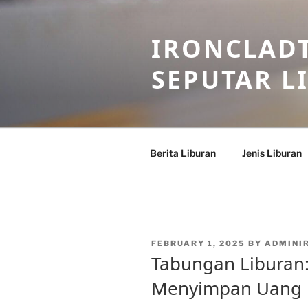
Skip
to
IRONCLADT
content
SEPUTAR L
Berita Liburan
Jenis Liburan
POSTED
FEBRUARY 1, 2025
BY
ADMINI
ON
Tabungan Liburan
Menyimpan Uang 