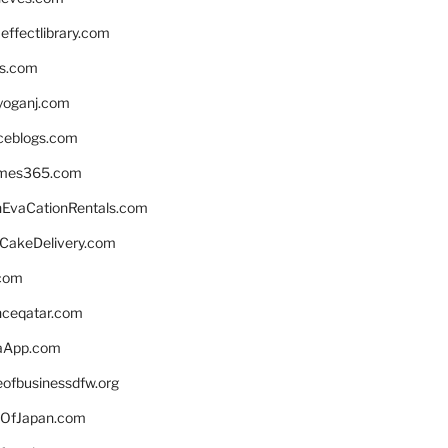
ffectlibrary.com
ns.com
yoganj.com
rceblogs.com
ames365.com
EvaCationRentals.com
rCakeDelivery.com
.com
enceqatar.com
aApp.com
eofbusinessdfw.org
OfJapan.com