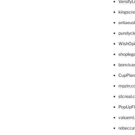
VersifyL
kingscr
antaeus
purelyc
WishOp
shopleg
bonviva
CupPlan
mpzin.c
stcreal.
PopUpFl
valueml
rebecca