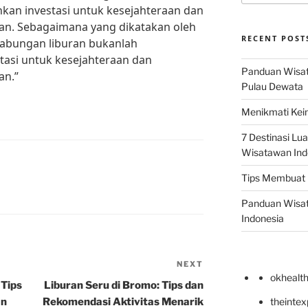
kan investasi untuk kesejahteraan dan
an. Sebagaimana yang dikatakan oleh
RECENT POST
Tabungan liburan bukanlah
tasi untuk kesejahteraan dan
Panduan Wisata
an.”
Pulau Dewata
Menikmati Kein
7 Destinasi Lua
Wisatawan Ind
Tips Membuat 
Panduan Wisata
Indonesia
NEXT
Next
okhealt
Post
 Tips
Liburan Seru di Bromo: Tips dan
an
Rekomendasi Aktivitas Menarik
theinte