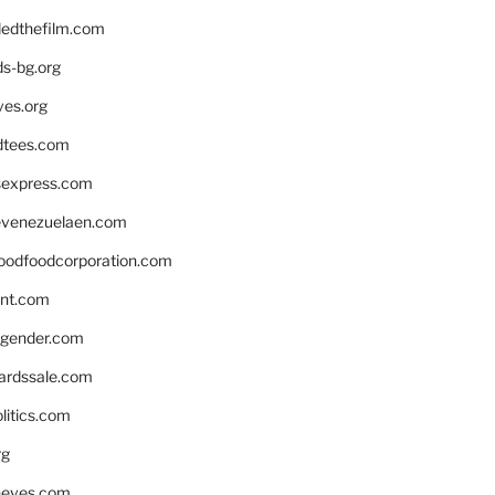
edthefilm.com
ds-bg.org
ves.org
tees.com
rsexpress.com
venezuelaen.com
oodfoodcorporation.com
nnt.com
gender.com
ardssale.com
litics.com
rg
neves.com