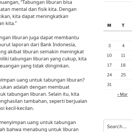
euangan, “Tabungan liburan bisa
atan mental dan fisik kita. Dengan
tikan, kita dapat meningkatkan
n kita.”
M
T
bungan liburan juga dapat membantu
urut laporan dari Bank Indonesia,
3
4
tang akibat liburan semakin meningkat
10
11
liki tabungan liburan yang cukup, kita
17
18
euangan yang tidak diinginkan.
24
25
impan uang untuk tabungan liburan?
31
lakukan adalah dengan membuat
 tabungan liburan. Selain itu, kita
« Mar
penghasilan tambahan, seperti berjualan
i kecil-kecilan.
ai menyimpan uang untuk tabungan
Search
tlah bahwa menabung untuk liburan
for: