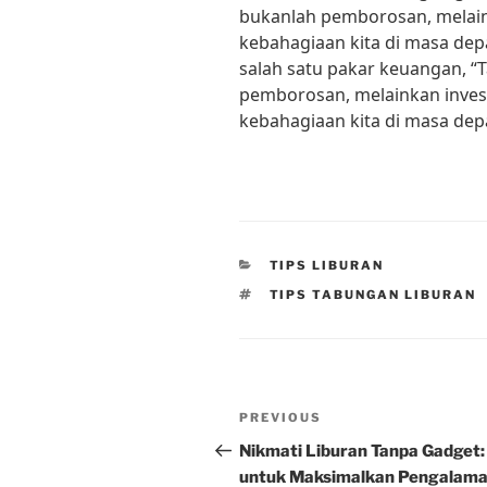
bukanlah pemborosan, melain
kebahagiaan kita di masa dep
salah satu pakar keuangan, “
pemborosan, melainkan inves
kebahagiaan kita di masa dep
CATEGORIES
TIPS LIBURAN
TAGS
TIPS TABUNGAN LIBURAN
Post
Previous
PREVIOUS
navigation
Post
Nikmati Liburan Tanpa Gadget:
untuk Maksimalkan Pengalam