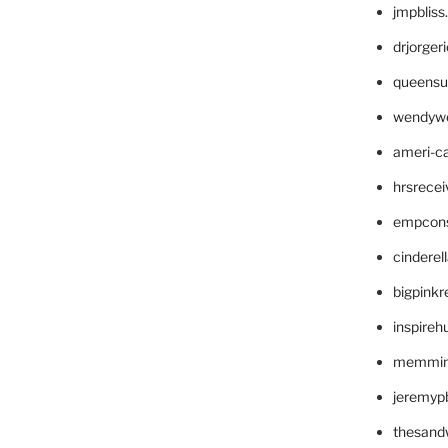
jmpblis
drjorger
queensu
wendyw
ameri-
hrsrece
empcon
cinderel
bigpinkr
inspireh
memming
jeremyp
thesand