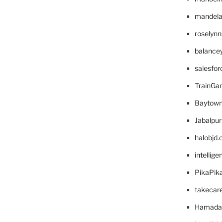
mandelae
roselyn
balance
salesfo
TrainG
Baytown
Jabalpu
halobjd
intellig
PikaPik
takecar
Hamada