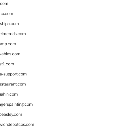
s.com
ico.com
shipa.com
eimerdds.com
camp.com
ivables.com
st1.com
la-support.com
estaurant.com
uahin.com
erspainting.com
beasley.com
wichdepotcos.com