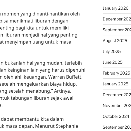
January 2026
u momen yang dinanti-nantikan oleh
December 20
bisa menikmati liburan dengan
nting bagi kita untuk memiliki
September 20
n liburan menjadi hal yang penting
August 2025
apat menyimpan uang untuk masa
July 2025
June 2025
n bukanlah hal yang mudah, terlebih
n keinginan lain yang harus dipenuhi.
February 2025
 oleh ahli keuangan, Warren Buffett,
setelah mengeluarkan biaya hidup,
January 2025
ang setelah menabung.” Artinya,
December 20
tuk tabungan liburan sejak awal
a.
November 20
October 2024
 dapat membantu kita dalam
k masa depan. Menurut Stephanie
September 20