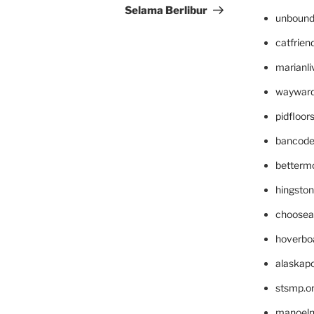
Selama Berlibur
unbound
catfrien
marianli
wayward
pidfloo
bancode
betterm
hingsto
choosea
hoverbo
alaskapo
stsmp.o
manoel