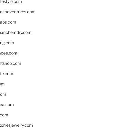
ifestyle.com
eekadventures.com
labs.com
leanchemdry.com
ing.com
acee.com
ntshop.com
te.com
om
com
ea.com
.com
torresjewelry.com