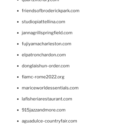
friendsofbroderickpark.com
studiopiattellina.com
jannagrillspringfield.com
fujiyamacharleston.com
elpatronchardon.com
donglaishun-order.com
fiamc-rome2022.org
mariceworldessentials.com
lafisheriarestaurant.com
915jazzandmore.com
aguadulce-countryfair.com