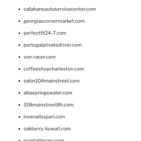
callahansautoservicecenter.com
georgiascornermarket.com
perfectfit24-7.com
portugalprivatedriver.com
von-racer.com
coffeeshopcharleston.com
salon104mainstreet.com
alkaspringswater.com
318mainstreet8h.com
lovenailsspari.com
oakberry-kuwait.com
quartzliterary.com