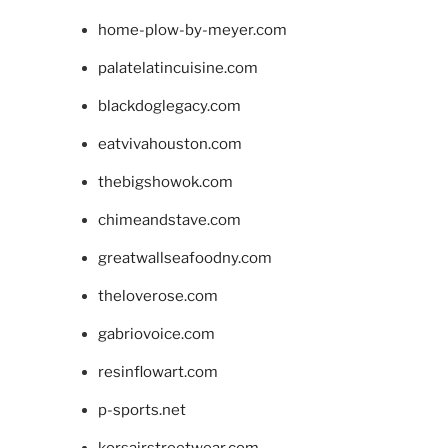
home-plow-by-meyer.com
palatelatincuisine.com
blackdoglegacy.com
eatvivahouston.com
thebigshowok.com
chimeandstave.com
greatwallseafoodny.com
theloverose.com
gabriovoice.com
resinflowart.com
p-sports.net
korsairstreetwear.com