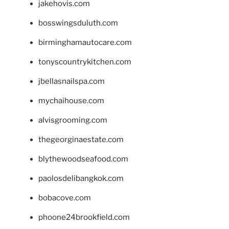
jakehovis.com
bosswingsduluth.com
birminghamautocare.com
tonyscountrykitchen.com
jbellasnailspa.com
mychaihouse.com
alvisgrooming.com
thegeorginaestate.com
blythewoodseafood.com
paolosdelibangkok.com
bobacove.com
phoone24brookfield.com