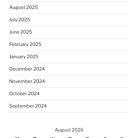
August 2025
July 2025
June 2025
February 2025
January 2025
December 2024
November 2024
October 2024
September 2024
August 2026