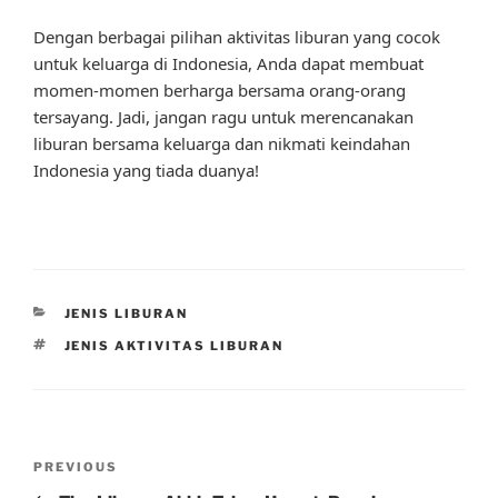
Dengan berbagai pilihan aktivitas liburan yang cocok
untuk keluarga di Indonesia, Anda dapat membuat
momen-momen berharga bersama orang-orang
tersayang. Jadi, jangan ragu untuk merencanakan
liburan bersama keluarga dan nikmati keindahan
Indonesia yang tiada duanya!
CATEGORIES
JENIS LIBURAN
TAGS
JENIS AKTIVITAS LIBURAN
Post
Previous
PREVIOUS
navigation
Post