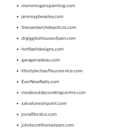
memmingerspainting.com
jeremypbeasley.com
thesandwichdepotcos.com
drgiggleshouseofpain.com
hotflashdesigns.com
garagenadeau.com
lifestylechauffeurservice.com
EverNewNails.com
insideoutdecoratingcentre.com
salvatoresinpoint.com
jovialfloralco.com
johnlscotthometeam.com