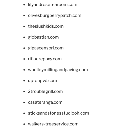
lilyandrosetearoom.com
olivesburgberrypatch.com
theslushkids.com
giobastian.com
glpascensori.com
rifloorepoxy.com
woolleymillingandpaving.com
uptonpvd.com
2troublegrill.com
casateranga.com
sticksandstonesstudiooh.com
walkers-treeservice.com