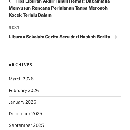
Tips Liburan Akhir Tahun Hemat: Bagaimana
Menyusun Rencana Perjalanan Tanpa Merogoh
Kocek Terlalu Dalam
Next
NEXT
Post
Liburan Sekolah: Cerita Seru dari Naskah Berita
ARCHIVES
March 2026
February 2026
January 2026
December 2025
September 2025