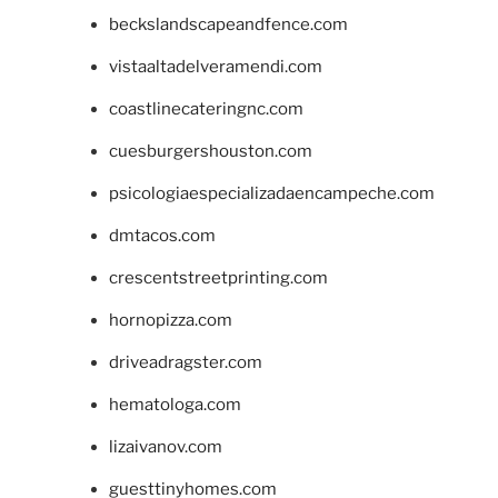
beckslandscapeandfence.com
vistaaltadelveramendi.com
coastlinecateringnc.com
cuesburgershouston.com
psicologiaespecializadaencampeche.com
dmtacos.com
crescentstreetprinting.com
hornopizza.com
driveadragster.com
hematologa.com
lizaivanov.com
guesttinyhomes.com