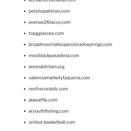
petshopallston.com
avenue26tacos.com
topgglasses.com
broadmoornailsspacoloradosprings.com
missblackpasadena.com
anneskitchen.org
valenciamarketytaqueria.com
reefrecordsllc.com
alawaffle.com
aryouthfishing.com
united-basketball.com