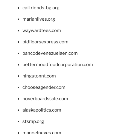
catfriends-bg.org
marianlives.org
waywardtees.com
pidfloorsexpress.com
bancodevenezuelaen.com
bettermoodfoodcorporation.com
hingstonnt.com
chooseagender.com
hoverboardssale.com
alaskapolitics.com
stsmp.org
manoelneves.com