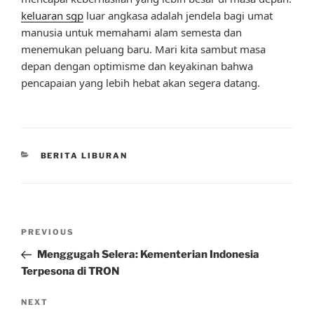
keluaran sgp
luar angkasa adalah jendela bagi umat
manusia untuk memahami alam semesta dan
menemukan peluang baru. Mari kita sambut masa
depan dengan optimisme dan keyakinan bahwa
pencapaian yang lebih hebat akan segera datang.
CATEGORIES
BERITA LIBURAN
Post
Previous
PREVIOUS
navigation
Post
Menggugah Selera: Kementerian Indonesia
Terpesona di TRON
Next
NEXT