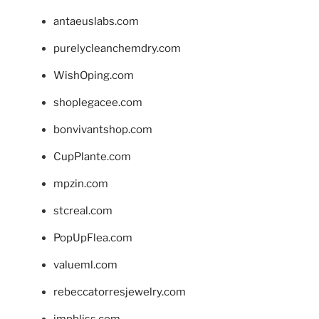
antaeuslabs.com
purelycleanchemdry.com
WishOping.com
shoplegacee.com
bonvivantshop.com
CupPlante.com
mpzin.com
stcreal.com
PopUpFlea.com
valueml.com
rebeccatorresjewelry.com
jmpbliss.com