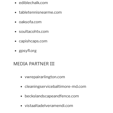
ediblechalk.com
tabletennisnearme.com
oaksofa.com
soultacohtx.com
capishcaps.com
gpsyfl.org
MEDIA PARTNER III
vwrepairarlington.com
cleaningservicebaltimore-md.com
beckslandscapeandfence.com
vistaaltadelveramendi.com