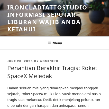
Skip
IRONCLADTATTOSTUDIO –
to
INFORMASI SEPUTAR
content
LIBURAN WAJIB ANDA
KETAHUI
Menu
POSTED
JUNE 20, 2025
BY
ADMINIRO
ON
Penantian Berakhir Tragis: Roket
SpaceX Meledak
Dalam sebuah misi yang diharapkan menjadi tonggak
sejarah, roket SpaceX milik Elon Musk mengalami nasib
tragis saat meluncur. Detik-detik menjelang peluncuran
dipenuhi dengan harapan dan antisipasi, namun