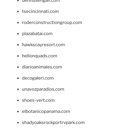
bennusehgall.com
tsecincinnati.com
roderconstructiongroup.com
plazabatai.com
hawkscayresort.com
hellonquads.com
diarioanimales.com
decogaleri.com
unavozparadios.com
shoes-vert.com
elbotanicopanama.com
shadyoaksrockportrvpark.com