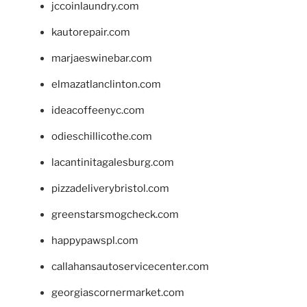
jccoinlaundry.com
kautorepair.com
marjaeswinebar.com
elmazatlanclinton.com
ideacoffeenyc.com
odieschillicothe.com
lacantinitagalesburg.com
pizzadeliverybristol.com
greenstarsmogcheck.com
happypawspl.com
callahansautoservicecenter.com
georgiascornermarket.com