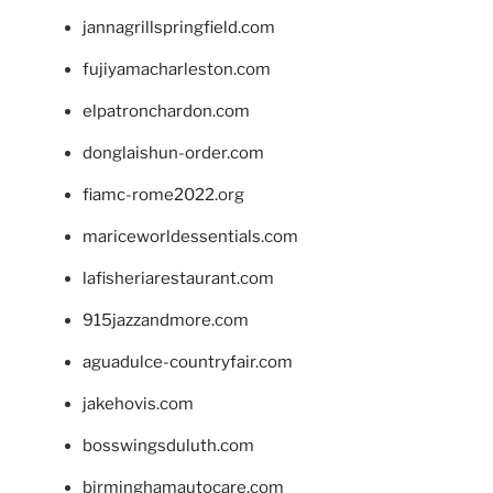
jannagrillspringfield.com
fujiyamacharleston.com
elpatronchardon.com
donglaishun-order.com
fiamc-rome2022.org
mariceworldessentials.com
lafisheriarestaurant.com
915jazzandmore.com
aguadulce-countryfair.com
jakehovis.com
bosswingsduluth.com
birminghamautocare.com