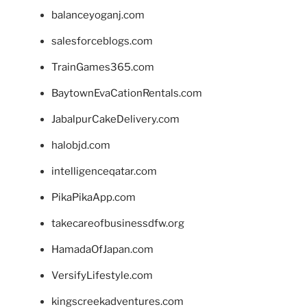
balanceyoganj.com
salesforceblogs.com
TrainGames365.com
BaytownEvaCationRentals.com
JabalpurCakeDelivery.com
halobjd.com
intelligenceqatar.com
PikaPikaApp.com
takecareofbusinessdfw.org
HamadaOfJapan.com
VersifyLifestyle.com
kingscreekadventures.com