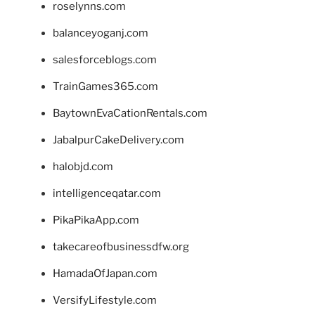
roselynns.com
balanceyoganj.com
salesforceblogs.com
TrainGames365.com
BaytownEvaCationRentals.com
JabalpurCakeDelivery.com
halobjd.com
intelligenceqatar.com
PikaPikaApp.com
takecareofbusinessdfw.org
HamadaOfJapan.com
VersifyLifestyle.com