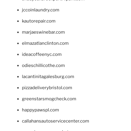
jccoinlaundry.com
kautorepair.com
marjaeswinebar.com
elmazatlanclinton.com
ideacoffeenyc.com
odieschillicothe.com
lacantinitagalesburg.com
pizzadeliverybristol.com
greenstarsmogcheck.com
happypawspl.com
callahansautoservicecenter.com