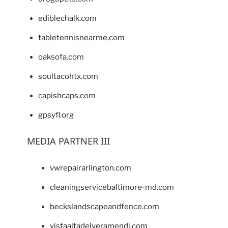
ediblechalk.com
tabletennisnearme.com
oaksofa.com
soultacohtx.com
capishcaps.com
gpsyfl.org
MEDIA PARTNER III
vwrepairarlington.com
cleaningservicebaltimore-md.com
beckslandscapeandfence.com
vistaaltadelveramendi.com