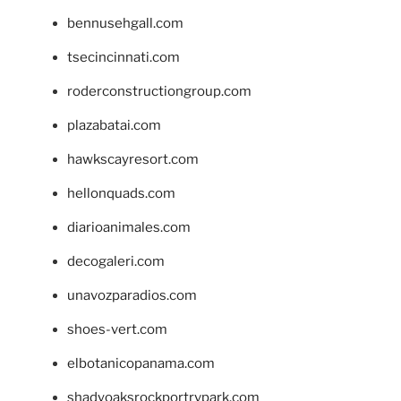
bennusehgall.com
tsecincinnati.com
roderconstructiongroup.com
plazabatai.com
hawkscayresort.com
hellonquads.com
diarioanimales.com
decogaleri.com
unavozparadios.com
shoes-vert.com
elbotanicopanama.com
shadyoaksrockportrvpark.com