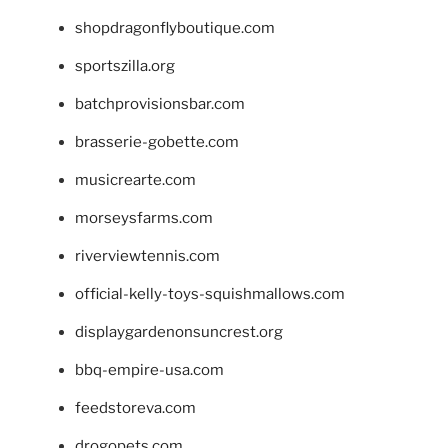
shopdragonflyboutique.com
sportszilla.org
batchprovisionsbar.com
brasserie-gobette.com
musicrearte.com
morseysfarms.com
riverviewtennis.com
official-kelly-toys-squishmallows.com
displaygardenonsuncrest.org
bbq-empire-usa.com
feedstoreva.com
drogopets.com