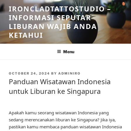
Skip
IRONCLADTATTOSTUDIO –
to
INFORMASI SEPUTAR
content
LIBURAN WAJIB ANDA
KETAHUI
Menu
POSTED
OCTOBER 24, 2024
BY
ADMINIRO
ON
Panduan Wisatawan Indonesia
untuk Liburan ke Singapura
Apakah kamu seorang wisatawan Indonesia yang
sedang merencanakan liburan ke Singapura? Jika iya,
pastikan kamu membaca panduan wisatawan Indonesia