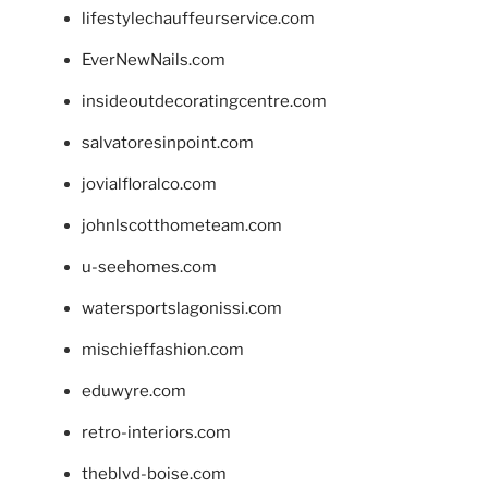
lifestylechauffeurservice.com
EverNewNails.com
insideoutdecoratingcentre.com
salvatoresinpoint.com
jovialfloralco.com
johnlscotthometeam.com
u-seehomes.com
watersportslagonissi.com
mischieffashion.com
eduwyre.com
retro-interiors.com
theblvd-boise.com