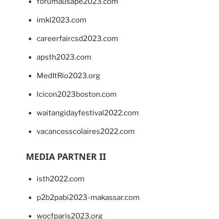
forumausape2023.com
imkl2023.com
careerfaircsd2023.com
apsth2023.com
MedItRio2023.org
lcicon2023boston.com
waitangidayfestival2022.com
vacancesscolaires2022.com
MEDIA PARTNER II
isth2022.com
p2b2pabi2023-makassar.com
wocfparis2023.org