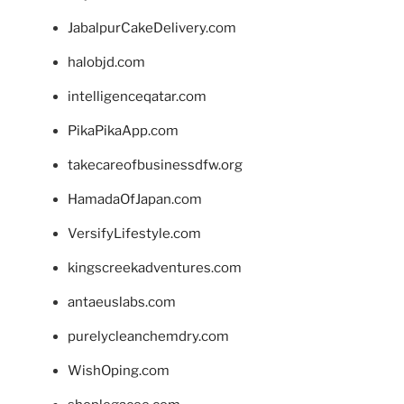
JabalpurCakeDelivery.com
halobjd.com
intelligenceqatar.com
PikaPikaApp.com
takecareofbusinessdfw.org
HamadaOfJapan.com
VersifyLifestyle.com
kingscreekadventures.com
antaeuslabs.com
purelycleanchemdry.com
WishOping.com