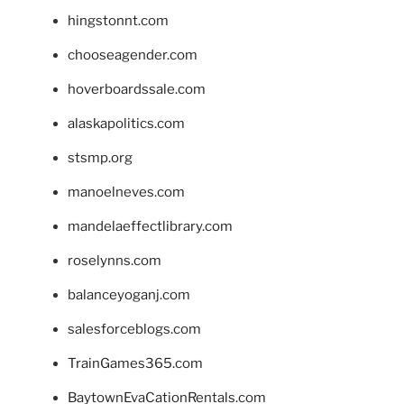
hingstonnt.com
chooseagender.com
hoverboardssale.com
alaskapolitics.com
stsmp.org
manoelneves.com
mandelaeffectlibrary.com
roselynns.com
balanceyoganj.com
salesforceblogs.com
TrainGames365.com
BaytownEvaCationRentals.com