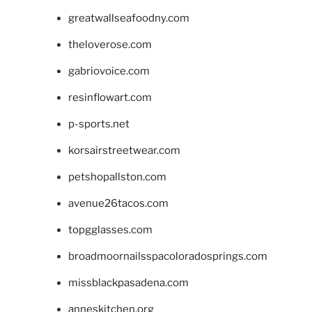
greatwallseafoodny.com
theloverose.com
gabriovoice.com
resinflowart.com
p-sports.net
korsairstreetwear.com
petshopallston.com
avenue26tacos.com
topgglasses.com
broadmoornailsspacoloradosprings.com
missblackpasadena.com
anneskitchen.org