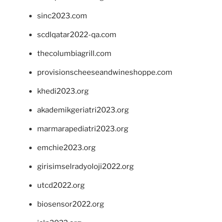
sinc2023.com
scdlqatar2022-qa.com
thecolumbiagrill.com
provisionscheeseandwineshoppe.com
khedi2023.org
akademikgeriatri2023.org
marmarapediatri2023.org
emchie2023.org
girisimselradyoloji2022.org
utcd2022.org
biosensor2022.org