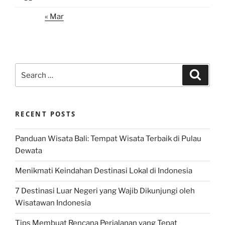
« Mar
Search
Search
for:
RECENT POSTS
Panduan Wisata Bali: Tempat Wisata Terbaik di Pulau
Dewata
Menikmati Keindahan Destinasi Lokal di Indonesia
7 Destinasi Luar Negeri yang Wajib Dikunjungi oleh
Wisatawan Indonesia
Tips Membuat Rencana Perjalanan yang Tepat