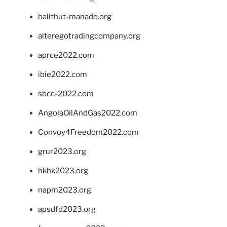
balithut-manado.org
alteregotradingcompany.org
aprce2022.com
ibie2022.com
sbcc-2022.com
AngolaOilAndGas2022.com
Convoy4Freedom2022.com
grur2023.org
hkhk2023.org
napm2023.org
apsdfd2023.org