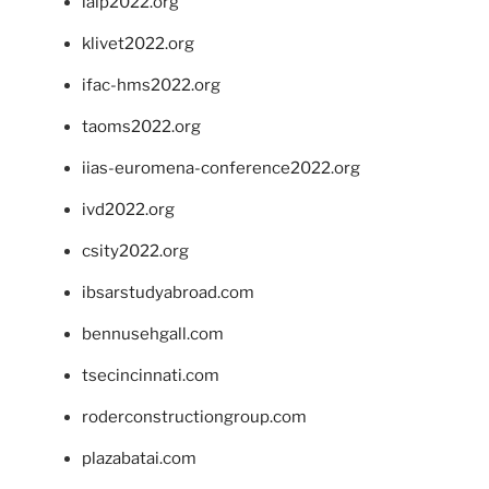
ialp2022.org
klivet2022.org
ifac-hms2022.org
taoms2022.org
iias-euromena-conference2022.org
ivd2022.org
csity2022.org
ibsarstudyabroad.com
bennusehgall.com
tsecincinnati.com
roderconstructiongroup.com
plazabatai.com