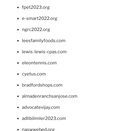
fpet2023.org
e-smart2022.org
ngrc2022.org
leesfamilyfoods.com
lewis-lewis-cpas.com
eleontennis.com
cyetus.com
bradfordshops.com
almadenranchsanjose.com
advocatevijay.com
adlibilimler2023.com
naswwebed.org