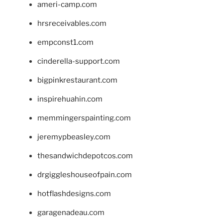
ameri-camp.com
hrsreceivables.com
empconst1.com
cinderella-support.com
bigpinkrestaurant.com
inspirehuahin.com
memmingerspainting.com
jeremypbeasley.com
thesandwichdepotcos.com
drgiggleshouseofpain.com
hotflashdesigns.com
garagenadeau.com