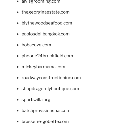
alvisgrooming.com
thegeorginaestate.com
blythewoodseafood.com
paolosdelibangkok.com
bobacove.com
phoone24brookfield.com
mickeybarmama.com
roadwayconstructioninc.com
shopdragonflyboutique.com
sportszilla.org
batchprovisionsbar.com
brasserie-gobette.com