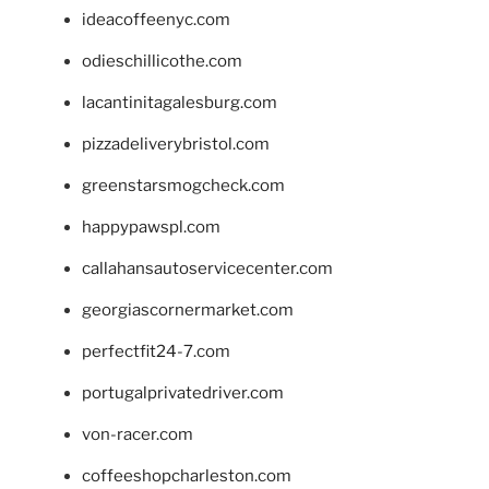
ideacoffeenyc.com
odieschillicothe.com
lacantinitagalesburg.com
pizzadeliverybristol.com
greenstarsmogcheck.com
happypawspl.com
callahansautoservicecenter.com
georgiascornermarket.com
perfectfit24-7.com
portugalprivatedriver.com
von-racer.com
coffeeshopcharleston.com