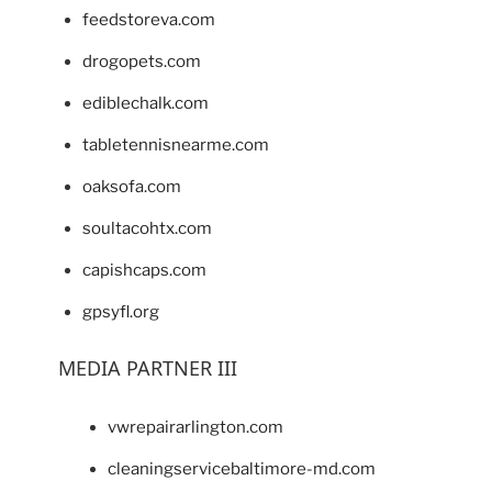
feedstoreva.com
drogopets.com
ediblechalk.com
tabletennisnearme.com
oaksofa.com
soultacohtx.com
capishcaps.com
gpsyfl.org
MEDIA PARTNER III
vwrepairarlington.com
cleaningservicebaltimore-md.com