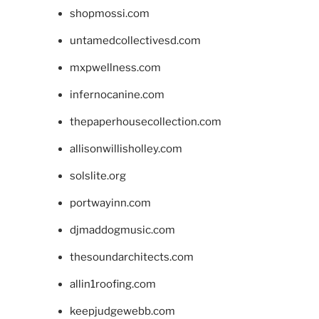
shopmossi.com
untamedcollectivesd.com
mxpwellness.com
infernocanine.com
thepaperhousecollection.com
allisonwillisholley.com
solslite.org
portwayinn.com
djmaddogmusic.com
thesoundarchitects.com
allin1roofing.com
keepjudgewebb.com