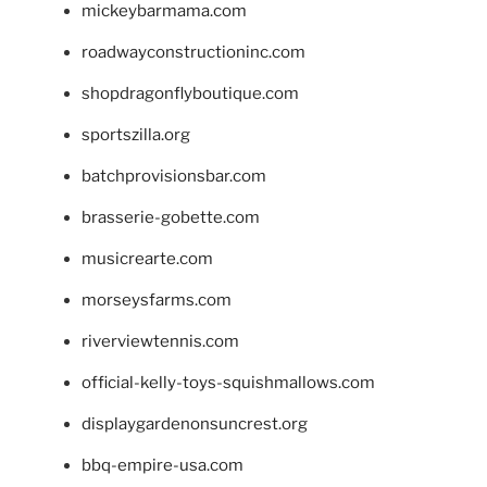
mickeybarmama.com
roadwayconstructioninc.com
shopdragonflyboutique.com
sportszilla.org
batchprovisionsbar.com
brasserie-gobette.com
musicrearte.com
morseysfarms.com
riverviewtennis.com
official-kelly-toys-squishmallows.com
displaygardenonsuncrest.org
bbq-empire-usa.com