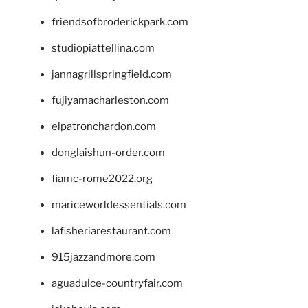
friendsofbroderickpark.com
studiopiattellina.com
jannagrillspringfield.com
fujiyamacharleston.com
elpatronchardon.com
donglaishun-order.com
fiamc-rome2022.org
mariceworldessentials.com
lafisheriarestaurant.com
915jazzandmore.com
aguadulce-countryfair.com