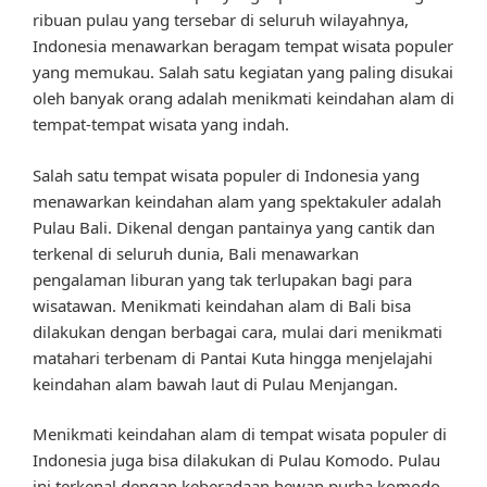
ribuan pulau yang tersebar di seluruh wilayahnya,
Indonesia menawarkan beragam tempat wisata populer
yang memukau. Salah satu kegiatan yang paling disukai
oleh banyak orang adalah menikmati keindahan alam di
tempat-tempat wisata yang indah.
Salah satu tempat wisata populer di Indonesia yang
menawarkan keindahan alam yang spektakuler adalah
Pulau Bali. Dikenal dengan pantainya yang cantik dan
terkenal di seluruh dunia, Bali menawarkan
pengalaman liburan yang tak terlupakan bagi para
wisatawan. Menikmati keindahan alam di Bali bisa
dilakukan dengan berbagai cara, mulai dari menikmati
matahari terbenam di Pantai Kuta hingga menjelajahi
keindahan alam bawah laut di Pulau Menjangan.
Menikmati keindahan alam di tempat wisata populer di
Indonesia juga bisa dilakukan di Pulau Komodo. Pulau
ini terkenal dengan keberadaan hewan purba komodo