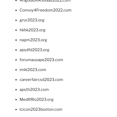
AngolaOilAndGas2022.com
Convoy4Freedom2022.com
grur2023.org
hkhk2023.org
napm2023.org
apsdfd2023.org
forumausape2023.com
imkl2023.com
careerfaircsd2023.com
apsth2023.com
MedItRio2023.org
lcicon2023boston.com