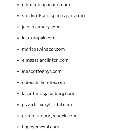
elbotanicopanama.com
shadyoaksrockportrvpark.com
jccoinlaundry.com
kautorepair.com
marjaeswinebar.com
elmazatlanclinton.com
ideacoffeenyc.com
odieschillicothe.com
lacantinitagalesburg.com
pizzadeliverybristol.com
greenstarsmogcheck.com
happypawspl.com