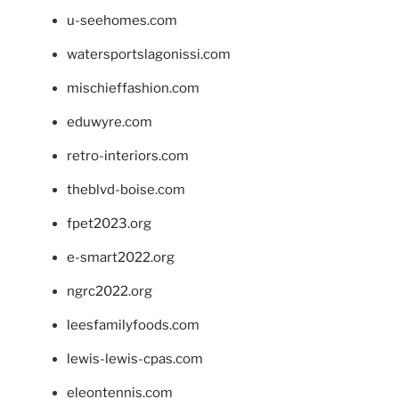
u-seehomes.com
watersportslagonissi.com
mischieffashion.com
eduwyre.com
retro-interiors.com
theblvd-boise.com
fpet2023.org
e-smart2022.org
ngrc2022.org
leesfamilyfoods.com
lewis-lewis-cpas.com
eleontennis.com