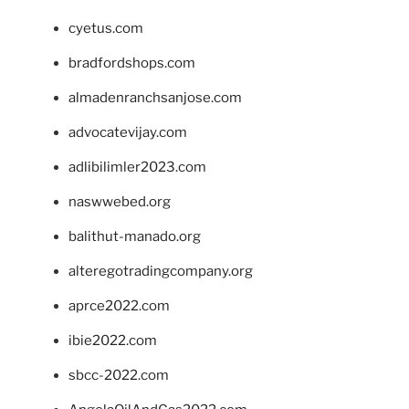
cyetus.com
bradfordshops.com
almadenranchsanjose.com
advocatevijay.com
adlibilimler2023.com
naswwebed.org
balithut-manado.org
alteregotradingcompany.org
aprce2022.com
ibie2022.com
sbcc-2022.com