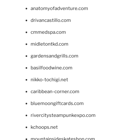
anatomyofadventure.com
drivancastillo.com
cmmedspa.com
midletontkd.com
gardensandgrills.com
basilfoodwine.com
nikko-tochigi.net
caribbean-corner.com
bluemoongiftcards.com
rivercitysteampunkexpo.com
kchoops.net
mountainsideskateshop.com