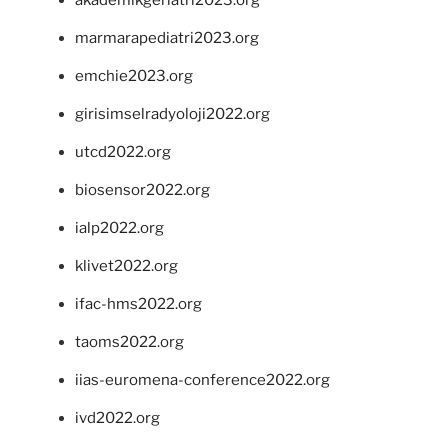
akademikgeriatri2023.org
marmarapediatri2023.org
emchie2023.org
girisimselradyoloji2022.org
utcd2022.org
biosensor2022.org
ialp2022.org
klivet2022.org
ifac-hms2022.org
taoms2022.org
iias-euromena-conference2022.org
ivd2022.org