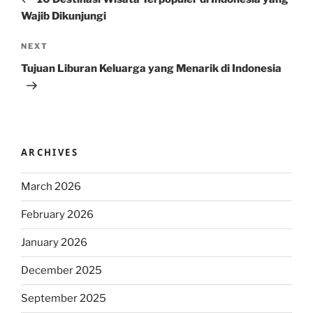
Wajib Dikunjungi
Next
NEXT
Post
Tujuan Liburan Keluarga yang Menarik di Indonesia
ARCHIVES
March 2026
February 2026
January 2026
December 2025
September 2025