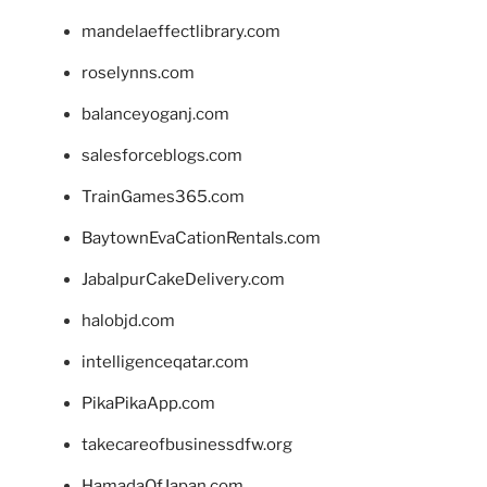
mandelaeffectlibrary.com
roselynns.com
balanceyoganj.com
salesforceblogs.com
TrainGames365.com
BaytownEvaCationRentals.com
JabalpurCakeDelivery.com
halobjd.com
intelligenceqatar.com
PikaPikaApp.com
takecareofbusinessdfw.org
HamadaOfJapan.com