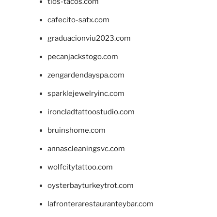
tios-tacos.com
cafecito-satx.com
graduacionviu2023.com
pecanjackstogo.com
zengardendayspa.com
sparklejewelryinc.com
ironcladtattoostudio.com
bruinshome.com
annascleaningsvc.com
wolfcitytattoo.com
oysterbayturkeytrot.com
lafronterarestauranteybar.com