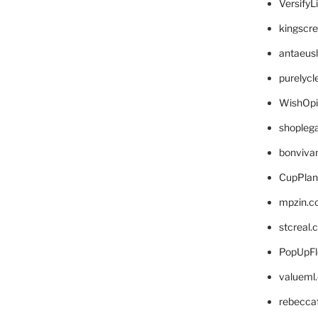
VersifyL
kingscr
antaeus
purelyc
WishOp
shopleg
bonviva
CupPlan
mpzin.c
stcreal.
PopUpFl
valueml
rebecca