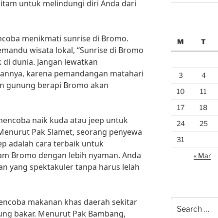
itam untuk melindungi diri Anda dari
ncoba menikmati sunrise di Bromo.
M
T
mandu wisata lokal, “Sunrise di Bromo
k di dunia. Jangan lewatkan
annya, karena pemandangan matahari
3
4
 dan gunung berapi Bromo akan
10
11
17
18
 mencoba naik kuda atau jeep untuk
24
25
Menurut Pak Slamet, seorang penyewa
31
eep adalah cara terbaik untuk
lam Bromo dengan lebih nyaman. Anda
« Mar
 yang spektakuler tanpa harus lelah
mencoba makanan khas daerah sekitar
Search
gung bakar. Menurut Pak Bambang,
for: