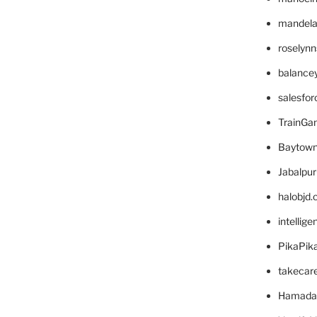
mandelae
roselyn
balance
salesfo
TrainG
Baytown
Jabalpu
halobjd
intellig
PikaPik
takecar
Hamada