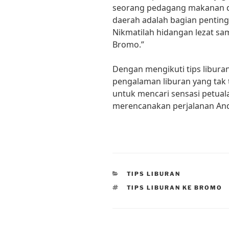
seorang pedagang makanan 
daerah adalah bagian penting
Nikmatilah hidangan lezat sa
Bromo.”
Dengan mengikuti tips libura
pengalaman liburan yang tak t
untuk mencari sensasi petual
merencanakan perjalanan And
CATEGORIES
TIPS LIBURAN
TAGS
TIPS LIBURAN KE BROMO