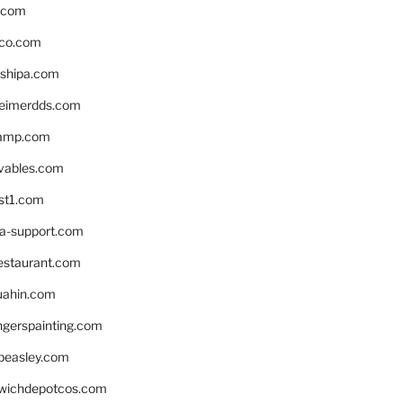
s.com
ico.com
shipa.com
eimerdds.com
camp.com
ivables.com
st1.com
la-support.com
estaurant.com
uahin.com
erspainting.com
beasley.com
wichdepotcos.com