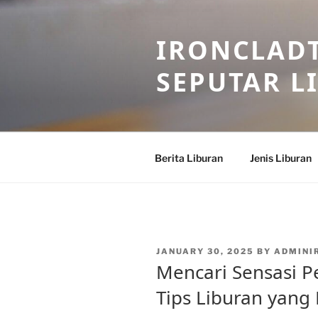
Skip
to
IRONCLADT
content
SEPUTAR L
Berita Liburan
Jenis Liburan
POSTED
JANUARY 30, 2025
BY
ADMINI
ON
Mencari Sensasi P
Tips Liburan yang