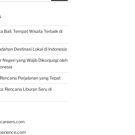
S
 Bali: Tempat Wisata Terbaik di
dahan Destinasi Lokal di Indonesia
r Negeri yang Wajib Dikunjungi oleh
onesia
Rencana Perjalanan yang Tepat
: Rencana Liburan Seru di
hcareers.com
xperience.com