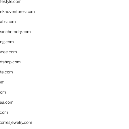
ifestyle.com
eekadventures.com
labs.com
leanchemdry.com
ing.com
acee.com
ntshop.com
te.com
om
com
ea.com
.com
torresjewelry.com