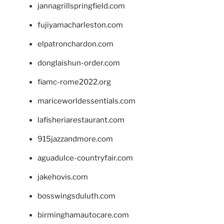
jannagrillspringfield.com
fujiyamacharleston.com
elpatronchardon.com
donglaishun-order.com
fiamc-rome2022.org
mariceworldessentials.com
lafisheriarestaurant.com
915jazzandmore.com
aguadulce-countryfair.com
jakehovis.com
bosswingsduluth.com
birminghamautocare.com