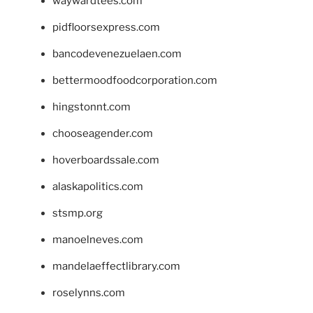
waywardtees.com
pidfloorsexpress.com
bancodevenezuelaen.com
bettermoodfoodcorporation.com
hingstonnt.com
chooseagender.com
hoverboardssale.com
alaskapolitics.com
stsmp.org
manoelneves.com
mandelaeffectlibrary.com
roselynns.com