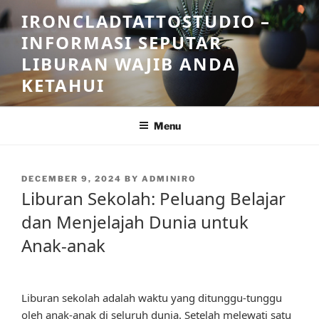
Skip
IRONCLADTATTOSTUDIO –
to
INFORMASI SEPUTAR
content
LIBURAN WAJIB ANDA
KETAHUI
Menu
POSTED
DECEMBER 9, 2024
BY
ADMINIRO
ON
Liburan Sekolah: Peluang Belajar
dan Menjelajah Dunia untuk
Anak-anak
Liburan sekolah adalah waktu yang ditunggu-tunggu
oleh anak-anak di seluruh dunia. Setelah melewati satu