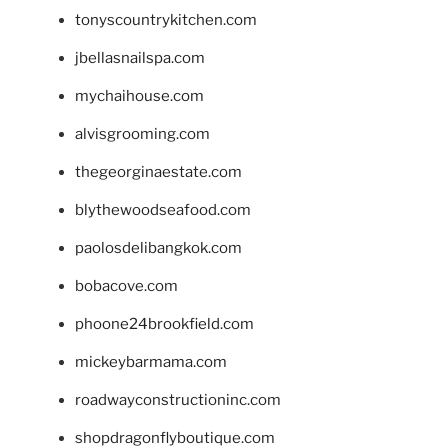
tonyscountrykitchen.com
jbellasnailspa.com
mychaihouse.com
alvisgrooming.com
thegeorginaestate.com
blythewoodseafood.com
paolosdelibangkok.com
bobacove.com
phoone24brookfield.com
mickeybarmama.com
roadwayconstructioninc.com
shopdragonflyboutique.com