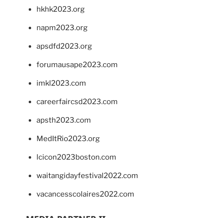
hkhk2023.org
napm2023.org
apsdfd2023.org
forumausape2023.com
imkl2023.com
careerfaircsd2023.com
apsth2023.com
MedItRio2023.org
lcicon2023boston.com
waitangidayfestival2022.com
vacancesscolaires2022.com