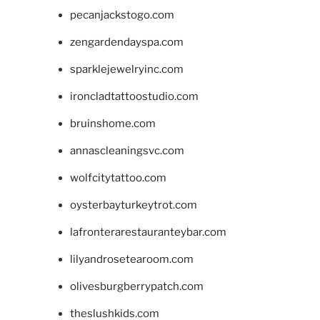
pecanjackstogo.com
zengardendayspa.com
sparklejewelryinc.com
ironcladtattoostudio.com
bruinshome.com
annascleaningsvc.com
wolfcitytattoo.com
oysterbayturkeytrot.com
lafronterarestauranteybar.com
lilyandrosetearoom.com
olivesburgberrypatch.com
theslushkids.com