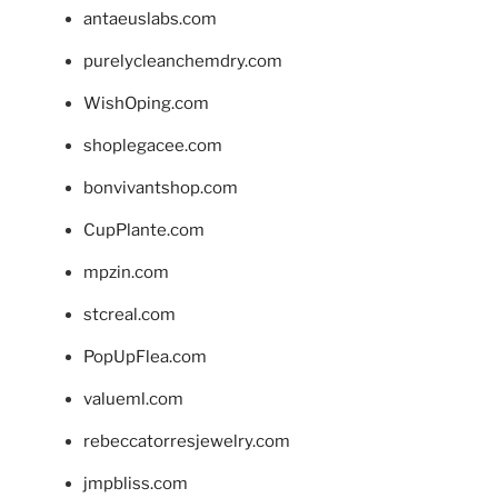
antaeuslabs.com
purelycleanchemdry.com
WishOping.com
shoplegacee.com
bonvivantshop.com
CupPlante.com
mpzin.com
stcreal.com
PopUpFlea.com
valueml.com
rebeccatorresjewelry.com
jmpbliss.com