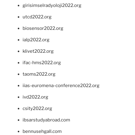
girisimselradyoloji2022.org
utcd2022.org
biosensor2022.org
ialp2022.org
klivet2022.org
ifac-hms2022.org
taoms2022.org
iias-euromena-conference2022.org
ivd2022.org
csity2022.org
ibsarstudyabroad.com
bennusehgall.com