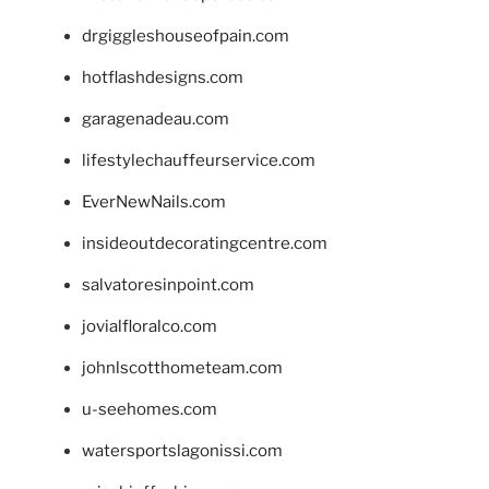
drgiggleshouseofpain.com
hotflashdesigns.com
garagenadeau.com
lifestylechauffeurservice.com
EverNewNails.com
insideoutdecoratingcentre.com
salvatoresinpoint.com
jovialfloralco.com
johnlscotthometeam.com
u-seehomes.com
watersportslagonissi.com