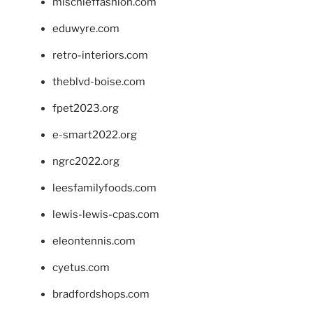
mischieffashion.com
eduwyre.com
retro-interiors.com
theblvd-boise.com
fpet2023.org
e-smart2022.org
ngrc2022.org
leesfamilyfoods.com
lewis-lewis-cpas.com
eleontennis.com
cyetus.com
bradfordshops.com