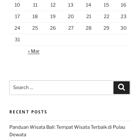
10
11
12
13
14
15
16
17
18
19
20
21
22
23
24
25
26
27
28
29
30
31
« Mar
Search
Search
for:
RECENT POSTS
Panduan Wisata Bali: Tempat Wisata Terbaik di Pulau
Dewata