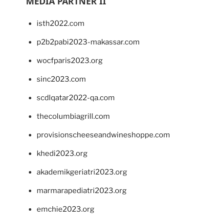
MEDIA PARTNER II
isth2022.com
p2b2pabi2023-makassar.com
wocfparis2023.org
sinc2023.com
scdlqatar2022-qa.com
thecolumbiagrill.com
provisionscheeseandwineshoppe.com
khedi2023.org
akademikgeriatri2023.org
marmarapediatri2023.org
emchie2023.org