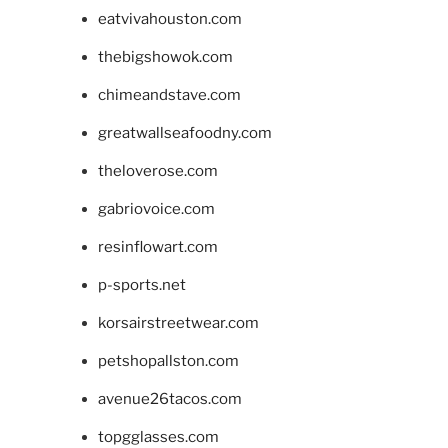
eatvivahouston.com
thebigshowok.com
chimeandstave.com
greatwallseafoodny.com
theloverose.com
gabriovoice.com
resinflowart.com
p-sports.net
korsairstreetwear.com
petshopallston.com
avenue26tacos.com
topgglasses.com