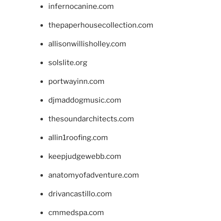
infernocanine.com
thepaperhousecollection.com
allisonwillisholley.com
solslite.org
portwayinn.com
djmaddogmusic.com
thesoundarchitects.com
allin1roofing.com
keepjudgewebb.com
anatomyofadventure.com
drivancastillo.com
cmmedspa.com