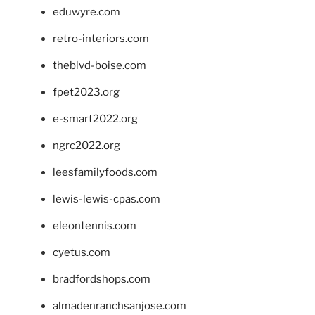
eduwyre.com
retro-interiors.com
theblvd-boise.com
fpet2023.org
e-smart2022.org
ngrc2022.org
leesfamilyfoods.com
lewis-lewis-cpas.com
eleontennis.com
cyetus.com
bradfordshops.com
almadenranchsanjose.com