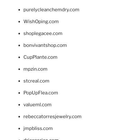
purelycleanchemdry.com
WishOping.com
shoplegacee.com
bonvivantshop.com
CupPlante.com
mpzin.com
stcreal.com
PopUpFlea.com
valueml.com
rebeccatorresjewelry.com
jmpbliss.com