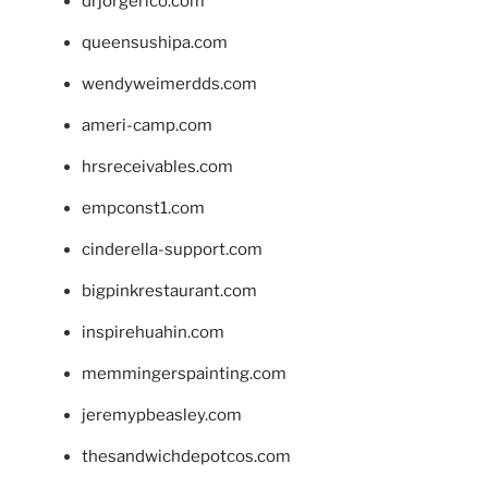
drjorgerico.com
queensushipa.com
wendyweimerdds.com
ameri-camp.com
hrsreceivables.com
empconst1.com
cinderella-support.com
bigpinkrestaurant.com
inspirehuahin.com
memmingerspainting.com
jeremypbeasley.com
thesandwichdepotcos.com