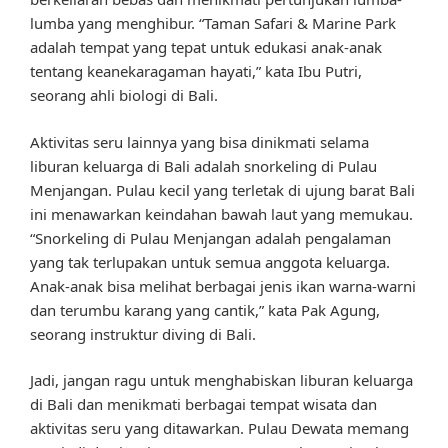
lumba yang menghibur. “Taman Safari & Marine Park
adalah tempat yang tepat untuk edukasi anak-anak
tentang keanekaragaman hayati,” kata Ibu Putri,
seorang ahli biologi di Bali.
Aktivitas seru lainnya yang bisa dinikmati selama
liburan keluarga di Bali adalah snorkeling di Pulau
Menjangan. Pulau kecil yang terletak di ujung barat Bali
ini menawarkan keindahan bawah laut yang memukau.
“Snorkeling di Pulau Menjangan adalah pengalaman
yang tak terlupakan untuk semua anggota keluarga.
Anak-anak bisa melihat berbagai jenis ikan warna-warni
dan terumbu karang yang cantik,” kata Pak Agung,
seorang instruktur diving di Bali.
Jadi, jangan ragu untuk menghabiskan liburan keluarga
di Bali dan menikmati berbagai tempat wisata dan
aktivitas seru yang ditawarkan. Pulau Dewata memang