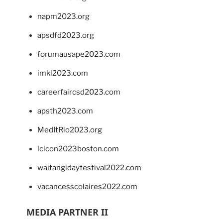
napm2023.org
apsdfd2023.org
forumausape2023.com
imkl2023.com
careerfaircsd2023.com
apsth2023.com
MedItRio2023.org
lcicon2023boston.com
waitangidayfestival2022.com
vacancesscolaires2022.com
MEDIA PARTNER II