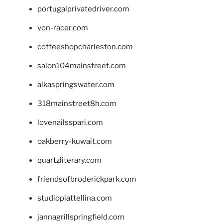
portugalprivatedriver.com
von-racer.com
coffeeshopcharleston.com
salon104mainstreet.com
alkaspringswater.com
318mainstreet8h.com
lovenailsspari.com
oakberry-kuwait.com
quartzliterary.com
friendsofbroderickpark.com
studiopiattellina.com
jannagrillspringfield.com