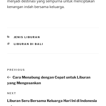
menjadi destinasi yang sempurna untuk menciptakan
kenangan indah bersama keluarga.
CATEGORIES
JENIS LIBURAN
TAGS
LIBURAN DI BALI
Post
Previous
PREVIOUS
navigation
Post
Cara Menabung dengan Cepat untuk Liburan
yang Mengesankan
Next
NEXT
Post
Liburan Seru Bersama Keluarga Hari Ini di Indonesia