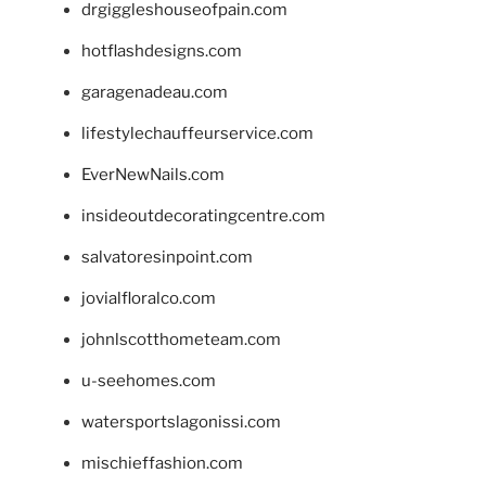
drgiggleshouseofpain.com
hotflashdesigns.com
garagenadeau.com
lifestylechauffeurservice.com
EverNewNails.com
insideoutdecoratingcentre.com
salvatoresinpoint.com
jovialfloralco.com
johnlscotthometeam.com
u-seehomes.com
watersportslagonissi.com
mischieffashion.com