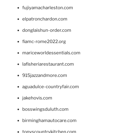
fujiyamacharleston.com
elpatronchardon.com
donglaishun-order.com
fiamc-rome2022.org
mariceworldessentials.com
lafisheriarestaurant.com
915jazzandmore.com
aguadulce-countryfair.com
jakehovis.com
bosswingsduluth.com
birminghamautocare.com
tonyscountrykitchen.com