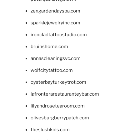
zengardendayspa.com
sparklejewelryinc.com
ironcladtattoostudio.com
bruinshome.com
annascleaningsvc.com
wolfcitytattoo.com
oysterbayturkeytrot.com
lafronterarestauranteybar.com
lilyandrosetearoom.com
olivesburgberrypatch.com
theslushkids.com