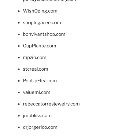
WishOping.com
shoplegacee.com
bonvivantshop.com
CupPlante.com
mpzin.com
stcreal.com
PopUpFlea.com
valueml.com
rebeccatorresjewelry.com
jmpbliss.com
drjorgerico.com