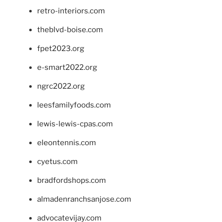
retro-interiors.com
theblvd-boise.com
fpet2023.org
e-smart2022.org
ngrc2022.org
leesfamilyfoods.com
lewis-lewis-cpas.com
eleontennis.com
cyetus.com
bradfordshops.com
almadenranchsanjose.com
advocatevijay.com