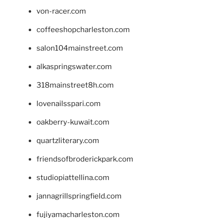
von-racer.com
coffeeshopcharleston.com
salon104mainstreet.com
alkaspringswater.com
318mainstreet8h.com
lovenailsspari.com
oakberry-kuwait.com
quartzliterary.com
friendsofbroderickpark.com
studiopiattellina.com
jannagrillspringfield.com
fujiyamacharleston.com