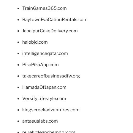
TrainGames365.com
BaytownEvaCationRentals.com
JabalpurCakeDelivery.com
halobjd.com
intelligenceqatar.com
PikaPikaApp.com
takecareofbusinessdfw.org
HamadaOfJapan.com
VersifyLifestyle.com
kingscreekadventures.com
antaeuslabs.com
purelycleanchemdry.com