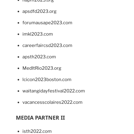
napm2023.org
apsdfd2023.org
forumausape2023.com
imkl2023.com
careerfaircsd2023.com
apsth2023.com
MedItRio2023.org
lcicon2023boston.com
waitangidayfestival2022.com
vacancesscolaires2022.com
MEDIA PARTNER II
isth2022.com