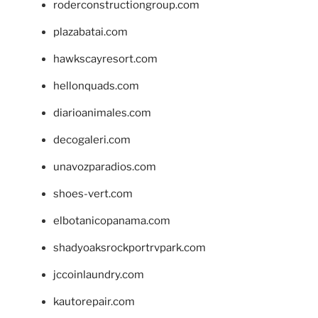
roderconstructiongroup.com
plazabatai.com
hawkscayresort.com
hellonquads.com
diarioanimales.com
decogaleri.com
unavozparadios.com
shoes-vert.com
elbotanicopanama.com
shadyoaksrockportrvpark.com
jccoinlaundry.com
kautorepair.com