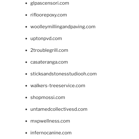
glpascensori.com
rifloorepoxy.com
woolleymillingandpaving.com
uptonpvd.com
2troublegrill.com
casateranga.com
sticksandstonesstudiooh.com
walkers-treeservice.com
shopmossi.com
untamedcollectivesd.com
mxpwellness.com
infernocanine.com