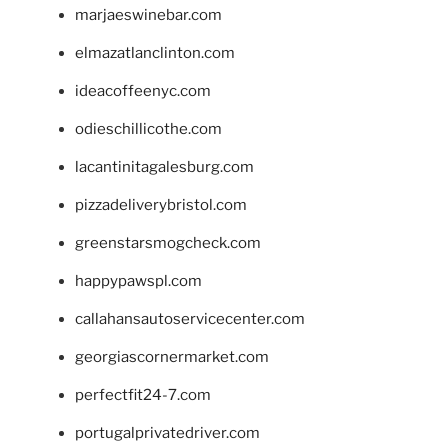
marjaeswinebar.com
elmazatlanclinton.com
ideacoffeenyc.com
odieschillicothe.com
lacantinitagalesburg.com
pizzadeliverybristol.com
greenstarsmogcheck.com
happypawspl.com
callahansautoservicecenter.com
georgiascornermarket.com
perfectfit24-7.com
portugalprivatedriver.com