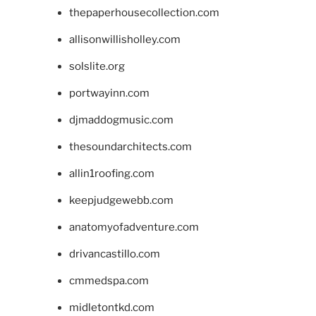
thepaperhousecollection.com
allisonwillisholley.com
solslite.org
portwayinn.com
djmaddogmusic.com
thesoundarchitects.com
allin1roofing.com
keepjudgewebb.com
anatomyofadventure.com
drivancastillo.com
cmmedspa.com
midletontkd.com