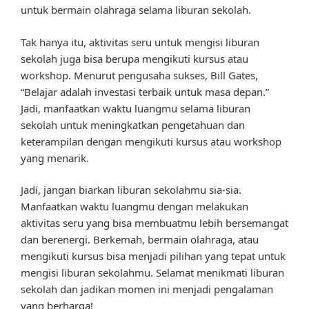
untuk bermain olahraga selama liburan sekolah.
Tak hanya itu, aktivitas seru untuk mengisi liburan
sekolah juga bisa berupa mengikuti kursus atau
workshop. Menurut pengusaha sukses, Bill Gates,
“Belajar adalah investasi terbaik untuk masa depan.”
Jadi, manfaatkan waktu luangmu selama liburan
sekolah untuk meningkatkan pengetahuan dan
keterampilan dengan mengikuti kursus atau workshop
yang menarik.
Jadi, jangan biarkan liburan sekolahmu sia-sia.
Manfaatkan waktu luangmu dengan melakukan
aktivitas seru yang bisa membuatmu lebih bersemangat
dan berenergi. Berkemah, bermain olahraga, atau
mengikuti kursus bisa menjadi pilihan yang tepat untuk
mengisi liburan sekolahmu. Selamat menikmati liburan
sekolah dan jadikan momen ini menjadi pengalaman
yang berharga!