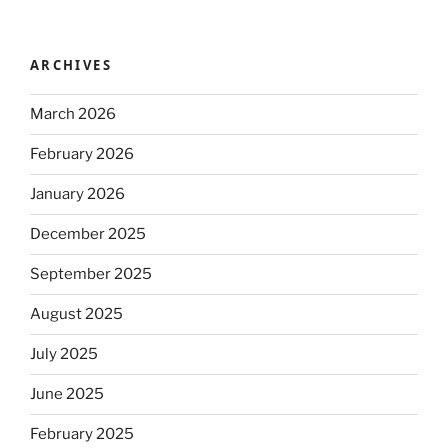
ARCHIVES
March 2026
February 2026
January 2026
December 2025
September 2025
August 2025
July 2025
June 2025
February 2025