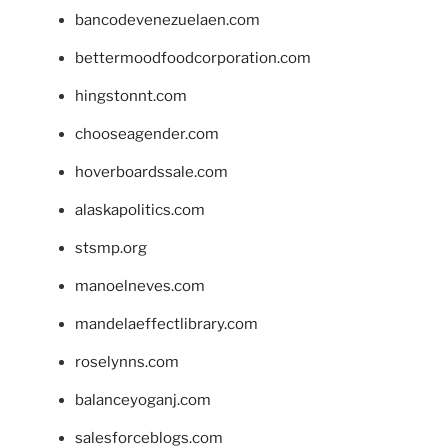
bancodevenezuelaen.com
bettermoodfoodcorporation.com
hingstonnt.com
chooseagender.com
hoverboardssale.com
alaskapolitics.com
stsmp.org
manoelneves.com
mandelaeffectlibrary.com
roselynns.com
balanceyoganj.com
salesforceblogs.com