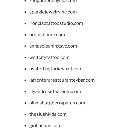
zengardendayspa.com
sparklejewelryinc.com
ironcladtattoostudio.com
bruinshome.com
annascleaningsvc.com
wolfcitytattoo.com
oysterbayturkeytrot.com
lafronterarestauranteybar.com
lilyandrosetearoom.com
olivesburgberrypatch.com
theslushkids.com
giobastian.com