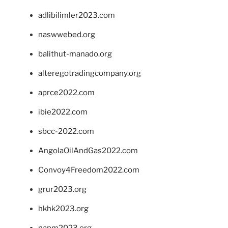
adlibilimler2023.com
naswwebed.org
balithut-manado.org
alteregotradingcompany.org
aprce2022.com
ibie2022.com
sbcc-2022.com
AngolaOilAndGas2022.com
Convoy4Freedom2022.com
grur2023.org
hkhk2023.org