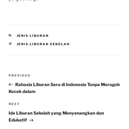
CATEGORIES
JENIS LIBURAN
TAGS
JENIS LIBURAN SEKOLAH
Post
Previous
PREVIOUS
navigation
Post
Rahasia Liburan Seru di Indonesia Tanpa Merogoh
Kocek dalam
Next
NEXT
Post
Ide Liburan Sekolah yang Menyenangkan dan
Edukatif