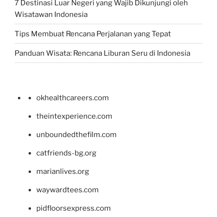
7 Destinasi Luar Negeri yang Wajib Dikunjungi oleh
Wisatawan Indonesia
Tips Membuat Rencana Perjalanan yang Tepat
Panduan Wisata: Rencana Liburan Seru di Indonesia
okhealthcareers.com
theintexperience.com
unboundedthefilm.com
catfriends-bg.org
marianlives.org
waywardtees.com
pidfloorsexpress.com