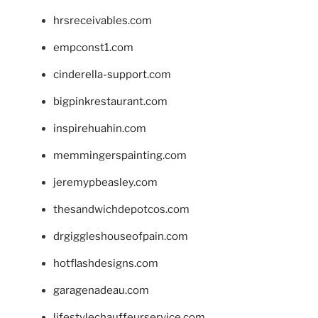
hrsreceivables.com
empconst1.com
cinderella-support.com
bigpinkrestaurant.com
inspirehuahin.com
memmingerspainting.com
jeremypbeasley.com
thesandwichdepotcos.com
drgiggleshouseofpain.com
hotflashdesigns.com
garagenadeau.com
lifestylechauffeurservice.com