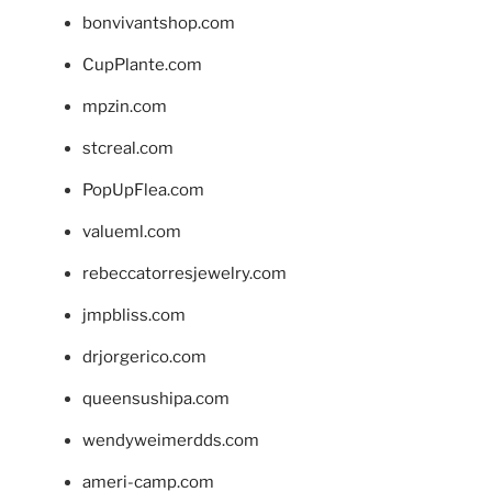
bonvivantshop.com
CupPlante.com
mpzin.com
stcreal.com
PopUpFlea.com
valueml.com
rebeccatorresjewelry.com
jmpbliss.com
drjorgerico.com
queensushipa.com
wendyweimerdds.com
ameri-camp.com