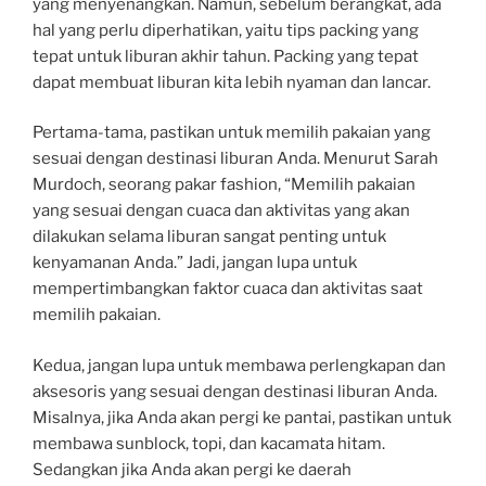
yang menyenangkan. Namun, sebelum berangkat, ada
hal yang perlu diperhatikan, yaitu tips packing yang
tepat untuk liburan akhir tahun. Packing yang tepat
dapat membuat liburan kita lebih nyaman dan lancar.
Pertama-tama, pastikan untuk memilih pakaian yang
sesuai dengan destinasi liburan Anda. Menurut Sarah
Murdoch, seorang pakar fashion, “Memilih pakaian
yang sesuai dengan cuaca dan aktivitas yang akan
dilakukan selama liburan sangat penting untuk
kenyamanan Anda.” Jadi, jangan lupa untuk
mempertimbangkan faktor cuaca dan aktivitas saat
memilih pakaian.
Kedua, jangan lupa untuk membawa perlengkapan dan
aksesoris yang sesuai dengan destinasi liburan Anda.
Misalnya, jika Anda akan pergi ke pantai, pastikan untuk
membawa sunblock, topi, dan kacamata hitam.
Sedangkan jika Anda akan pergi ke daerah