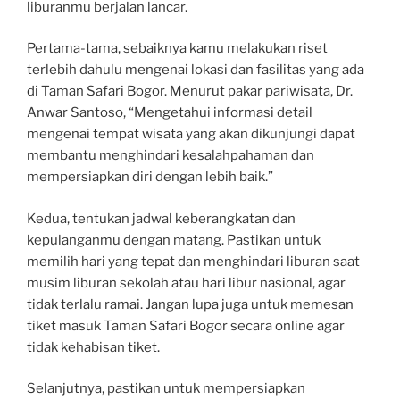
liburanmu berjalan lancar.
Pertama-tama, sebaiknya kamu melakukan riset
terlebih dahulu mengenai lokasi dan fasilitas yang ada
di Taman Safari Bogor. Menurut pakar pariwisata, Dr.
Anwar Santoso, “Mengetahui informasi detail
mengenai tempat wisata yang akan dikunjungi dapat
membantu menghindari kesalahpahaman dan
mempersiapkan diri dengan lebih baik.”
Kedua, tentukan jadwal keberangkatan dan
kepulanganmu dengan matang. Pastikan untuk
memilih hari yang tepat dan menghindari liburan saat
musim liburan sekolah atau hari libur nasional, agar
tidak terlalu ramai. Jangan lupa juga untuk memesan
tiket masuk Taman Safari Bogor secara online agar
tidak kehabisan tiket.
Selanjutnya, pastikan untuk mempersiapkan