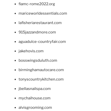
fiamc-rome2022.org
mariceworldessentials.com
lafisheriarestaurant.com
915jazzandmore.com
aguadulce-countryfair.com
jakehovis.com
bosswingsduluth.com
birminghamautocare.com
tonyscountrykitchen.com
jbellasnailspa.com
mychaihouse.com
alvisgrooming.com