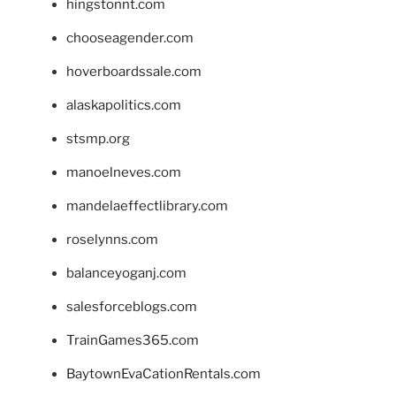
hingstonnt.com
chooseagender.com
hoverboardssale.com
alaskapolitics.com
stsmp.org
manoelneves.com
mandelaeffectlibrary.com
roselynns.com
balanceyoganj.com
salesforceblogs.com
TrainGames365.com
BaytownEvaCationRentals.com