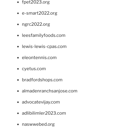
fpet2023.org
e-smart2022.org
ngrc2022.org
leesfamilyfoods.com
lewis-lewis-cpas.com
eleontennis.com
cyetus.com
bradfordshops.com
almadenranchsanjose.com
advocatevijay.com
adlibilimler2023.com
naswwebed.org