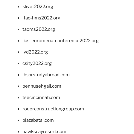
klivet2022.org
ifac-hms2022.org
taoms2022.org
iias-euromena-conference2022.org
ivd2022.org
csity2022.org
ibsarstudyabroad.com
bennusehgall.com
tsecincinnati.com
roderconstructiongroup.com
plazabatai.com
hawkscayresort.com