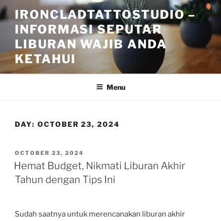
Skip
IRONCLADTATTOSTUDIO –
to
INFORMASI SEPUTAR
content
LIBURAN WAJIB ANDA
KETAHUI
Menu
DAY:
OCTOBER 23, 2024
POSTED
OCTOBER 23, 2024
ON
Hemat Budget, Nikmati Liburan Akhir
Tahun dengan Tips Ini
Sudah saatnya untuk merencanakan liburan akhir