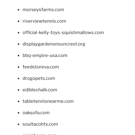
morseysfarms.com
riverviewtennis.com
official-kelly-toys-squishmallows.com
displaygardenonsuncrest.org
bbq-empire-usa.com
feedstoreva.com
drogopets.com
ediblechalk.com
tabletennisnearme.com
oaksofa.com
soultacohtx.com