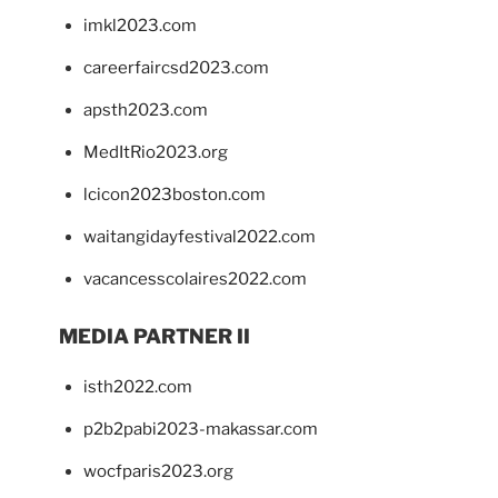
imkl2023.com
careerfaircsd2023.com
apsth2023.com
MedItRio2023.org
lcicon2023boston.com
waitangidayfestival2022.com
vacancesscolaires2022.com
MEDIA PARTNER II
isth2022.com
p2b2pabi2023-makassar.com
wocfparis2023.org