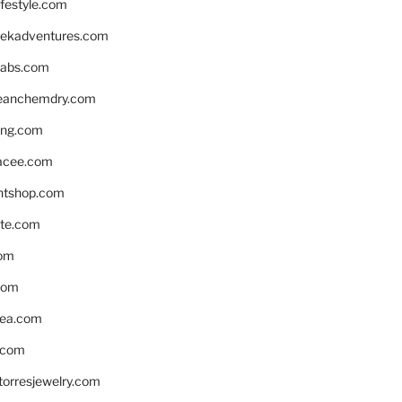
ifestyle.com
eekadventures.com
labs.com
leanchemdry.com
ing.com
acee.com
ntshop.com
te.com
om
com
ea.com
.com
torresjewelry.com