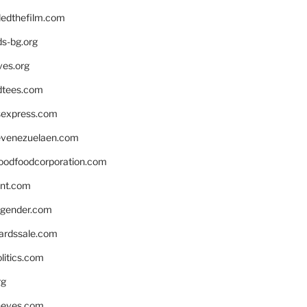
edthefilm.com
ds-bg.org
ves.org
tees.com
rsexpress.com
venezuelaen.com
oodfoodcorporation.com
nnt.com
gender.com
ardssale.com
litics.com
rg
neves.com