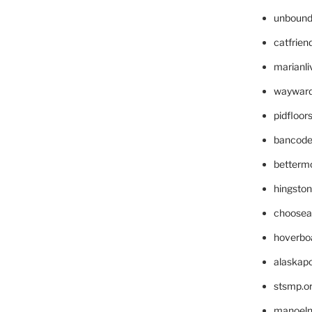
unbound
catfrien
marianli
wayward
pidfloo
bancode
betterm
hingsto
choosea
hoverbo
alaskapo
stsmp.o
manoel