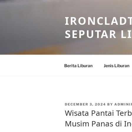
Skip
to
IRONCLADT
content
SEPUTAR L
Berita Liburan
Jenis Liburan
POSTED
DECEMBER 3, 2024
BY
ADMINI
ON
Wisata Pantai Terb
Musim Panas di I