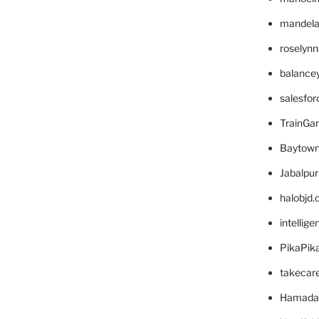
mandelae
roselyn
balance
salesfo
TrainG
Baytown
Jabalpu
halobjd
intellig
PikaPik
takecar
Hamada