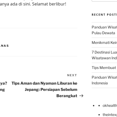
ya ada di sini. Selamat berlibur!
RECENT POST
Panduan Wisata
Pulau Dewata
Menikmati Kein
ANAS
7 Destinasi Lua
Wisatawan Ind
Tips Membuat 
NEXT
Next
Panduan Wisata
Post
Indonesia
aya?
Tips Aman dan Nyaman Liburan ke
ang
Jepang: Persiapan Sebelum
Berangkat
okhealt
theinte