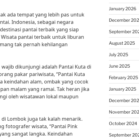
January 2026
ak ada tempat yang lebih pas untuk
December 20
antai. Indonesia, sebagai negara
destinasi pantai terbaik yang siap
September 20
isata pantai terbaik untuk liburan
August 2025
mang tak pernah kehilangan
July 2025
June 2025
 wajib dikunjungi adalah Pantai Kuta di
eorang pakar pariwisata, “Pantai Kuta
February 2025
a keindahan alam, ombak yang cocok
upan malam yang ramai. Tak heran jika
January 2025
jungi oleh wisatawan lokal maupun
December 20
November 20
k di Lombok juga tak kalah menarik.
October 2024
 fotografer wisata, “Pantai Pink
 yang sangat langka. Keindahan
September 20