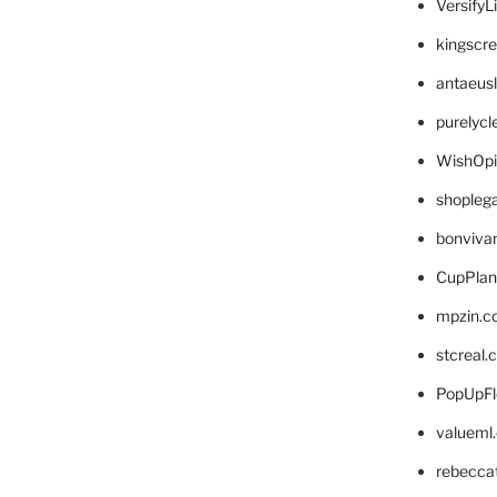
VersifyL
kingscr
antaeus
purelyc
WishOp
shopleg
bonviva
CupPlan
mpzin.c
stcreal.
PopUpFl
valueml
rebecca