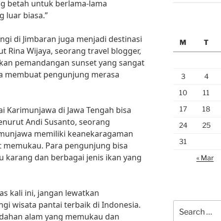
 betah untuk berlama-lama
luar biasa.”
ngi di Jimbaran juga menjadi destinasi
M
T
t Rina Wijaya, seorang travel blogger,
rkan pemandangan sunset yang sangat
a membuat pengunjung merasa
3
4
10
11
17
18
tai Karimunjawa di Jawa Tengah bisa
Menurut Andi Susanto, seorang
24
25
arimunjawa memiliki keanekaragaman
31
at memukau. Para pengunjung bisa
 karang dan berbagai jenis ikan yang
« Mar
s kali ini, jangan lewatkan
 wisata pantai terbaik di Indonesia.
Search
ndahan alam yang memukau dan
for: