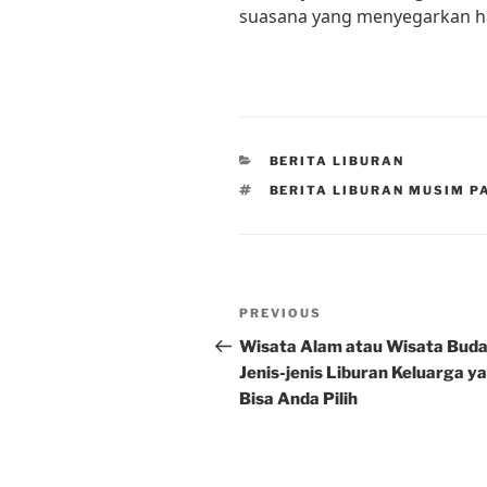
suasana yang menyegarkan han
CATEGORIES
BERITA LIBURAN
TAGS
BERITA LIBURAN MUSIM P
Post
Previous
PREVIOUS
navigation
Post
Wisata Alam atau Wisata Bud
Jenis-jenis Liburan Keluarga y
Bisa Anda Pilih