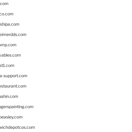
s.com
ico.com
shipa.com
eimerdds.com
camp.com
ivables.com
st1.com
la-support.com
estaurant.com
uahin.com
erspainting.com
beasley.com
wichdepotcos.com