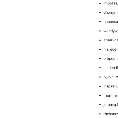
jmpblis
drjorger
queensu
wendyw
ameri-
hrsrece
empcon
cinderel
bigpinkr
inspireh
memming
jeremyp
thesand