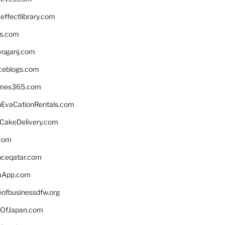
ffectlibrary.com
ns.com
yoganj.com
rceblogs.com
ames365.com
EvaCationRentals.com
rCakeDelivery.com
.com
enceqatar.com
aApp.com
eofbusinessdfw.org
OfJapan.com