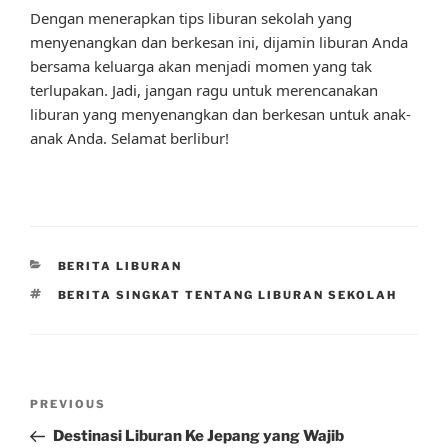
Dengan menerapkan tips liburan sekolah yang
menyenangkan dan berkesan ini, dijamin liburan Anda
bersama keluarga akan menjadi momen yang tak
terlupakan. Jadi, jangan ragu untuk merencanakan
liburan yang menyenangkan dan berkesan untuk anak-
anak Anda. Selamat berlibur!
CATEGORIES
BERITA LIBURAN
TAGS
BERITA SINGKAT TENTANG LIBURAN SEKOLAH
Post
Previous
PREVIOUS
navigation
Post
Destinasi Liburan Ke Jepang yang Wajib