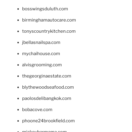
bosswingsduluth.com
birminghamautocare.com
tonyscountrykitchen.com
jbellasnailspa.com
mychaihouse.com
alvisgrooming.com
thegeorginaestate.com
blythewoodseafood.com
paolosdelibangkok.com
bobacove.com
phoone24brookfield.com
mickeybarmama.com