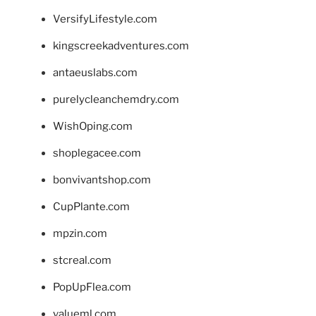
VersifyLifestyle.com
kingscreekadventures.com
antaeuslabs.com
purelycleanchemdry.com
WishOping.com
shoplegacee.com
bonvivantshop.com
CupPlante.com
mpzin.com
stcreal.com
PopUpFlea.com
valueml.com