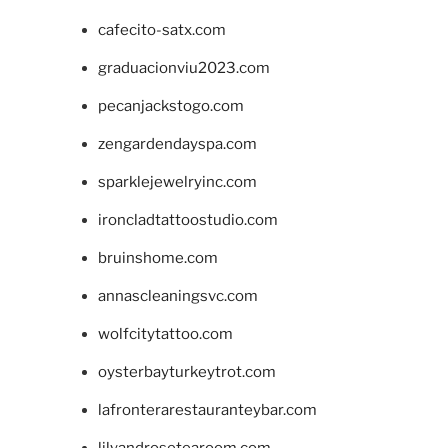
cafecito-satx.com
graduacionviu2023.com
pecanjackstogo.com
zengardendayspa.com
sparklejewelryinc.com
ironcladtattoostudio.com
bruinshome.com
annascleaningsvc.com
wolfcitytattoo.com
oysterbayturkeytrot.com
lafronterarestauranteybar.com