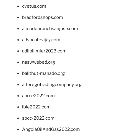
cyetus.com
bradfordshops.com
almadenranchsanjose.com
advocatevijay.com
adlibilimler2023.com
naswwebed.org
balithut-manado.org
alteregotradingcompany.org
aprce2022.com
ibie2022.com
sbcc-2022.com
AngolaOilAndGas2022.com