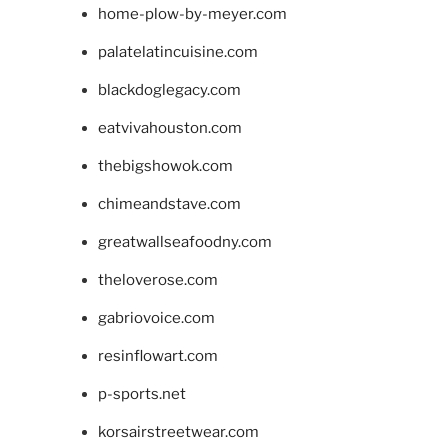
home-plow-by-meyer.com
palatelatincuisine.com
blackdoglegacy.com
eatvivahouston.com
thebigshowok.com
chimeandstave.com
greatwallseafoodny.com
theloverose.com
gabriovoice.com
resinflowart.com
p-sports.net
korsairstreetwear.com