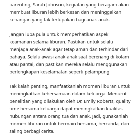
parenting, Sarah Johnson, kegiatan yang beragam akan
membuat liburan lebih berkesan dan meninggalkan
kenangan yang tak terlupakan bagi anak-anak.
Jangan lupa pula untuk memperhatikan aspek
keamanan selama liburan. Pastikan untuk selalu
menjaga anak-anak agar tetap aman dan terhindar dari
bahaya. Selalu awasi anak-anak saat berenang di kolam
atau pantai, dan pastikan mereka selalu menggunakan
perlengkapan keselamatan seperti pelampung.
Tak kalah penting, manfaatkanlah momen liburan untuk
meningkatkan kebersamaan dalam keluarga. Menurut
penelitian yang dilakukan oleh Dr. Emily Roberts, quality
time bersama keluarga dapat meningkatkan kualitas
hubungan antara orang tua dan anak. Jadi, gunakanlah
momen liburan untuk bermain bersama, bercanda, dan
saling berbagi cerita.