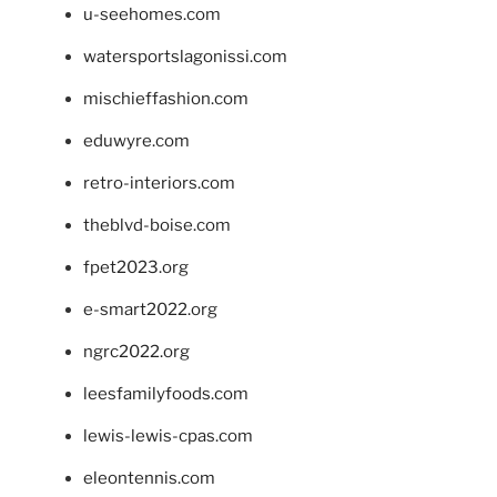
u-seehomes.com
watersportslagonissi.com
mischieffashion.com
eduwyre.com
retro-interiors.com
theblvd-boise.com
fpet2023.org
e-smart2022.org
ngrc2022.org
leesfamilyfoods.com
lewis-lewis-cpas.com
eleontennis.com