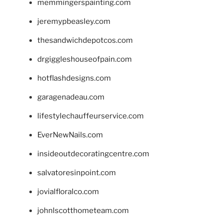
memmingerspainting.com
jeremypbeasley.com
thesandwichdepotcos.com
drgiggleshouseofpain.com
hotflashdesigns.com
garagenadeau.com
lifestylechauffeurservice.com
EverNewNails.com
insideoutdecoratingcentre.com
salvatoresinpoint.com
jovialfloralco.com
johnlscotthometeam.com