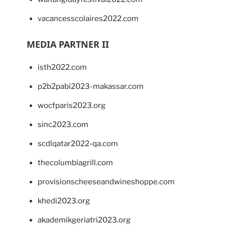
vacancesscolaires2022.com
MEDIA PARTNER II
isth2022.com
p2b2pabi2023-makassar.com
wocfparis2023.org
sinc2023.com
scdlqatar2022-qa.com
thecolumbiagrill.com
provisionscheeseandwineshoppe.com
khedi2023.org
akademikgeriatri2023.org