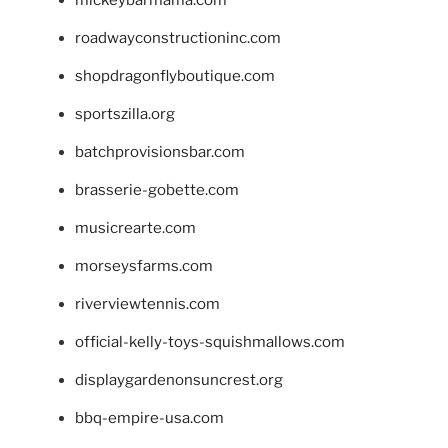
roadwayconstructioninc.com
shopdragonflyboutique.com
sportszilla.org
batchprovisionsbar.com
brasserie-gobette.com
musicrearte.com
morseysfarms.com
riverviewtennis.com
official-kelly-toys-squishmallows.com
displaygardenonsuncrest.org
bbq-empire-usa.com