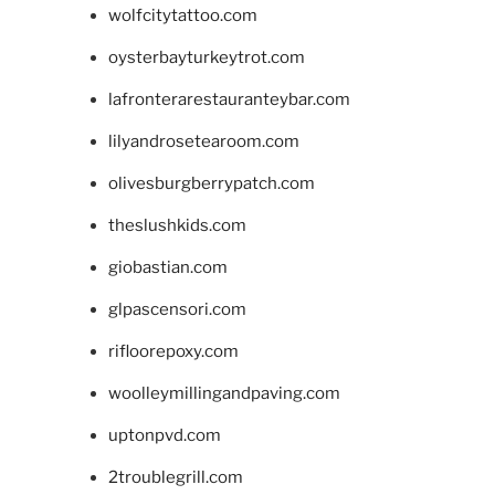
wolfcitytattoo.com
oysterbayturkeytrot.com
lafronterarestauranteybar.com
lilyandrosetearoom.com
olivesburgberrypatch.com
theslushkids.com
giobastian.com
glpascensori.com
rifloorepoxy.com
woolleymillingandpaving.com
uptonpvd.com
2troublegrill.com