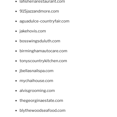
lafisheriarestaurant.com
915jazzandmore.com
aguadulce-countryfair.com
jakehovis.com
bosswingsduluth.com
birminghamautocare.com
tonyscountrykitchen.com
jbellasnailspa.com
mychaihouse.com
alvisgrooming.com
thegeorginaestate.com
blythewoodseafood.com