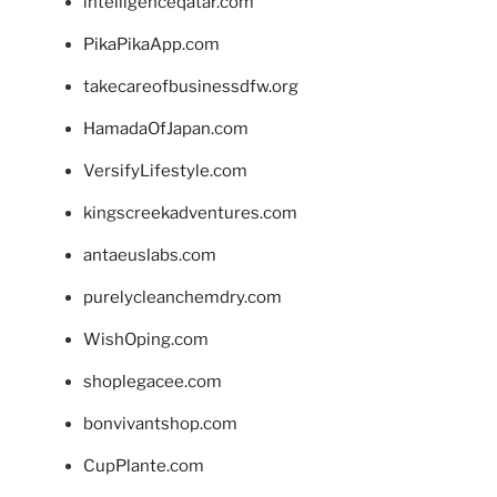
intelligenceqatar.com
PikaPikaApp.com
takecareofbusinessdfw.org
HamadaOfJapan.com
VersifyLifestyle.com
kingscreekadventures.com
antaeuslabs.com
purelycleanchemdry.com
WishOping.com
shoplegacee.com
bonvivantshop.com
CupPlante.com