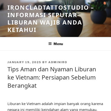
Skip
IRONCLADTATTOSTUDIO –
to
INFORMASI SEPUTAR
content
LIBURAN WAJIB ANDA
KETAHUI
Menu
POSTED
JANUARY 19, 2025
BY
ADMINIRO
ON
Tips Aman dan Nyaman Liburan
ke Vietnam: Persiapan Sebelum
Berangkat
Liburan ke Vietnam adalah impian banyak orang karena
negara ini memiliki keindahan alam yang memukau,