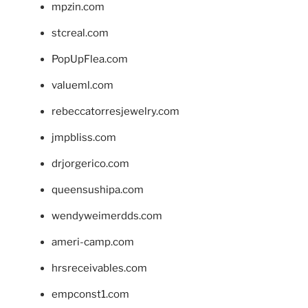
mpzin.com
stcreal.com
PopUpFlea.com
valueml.com
rebeccatorresjewelry.com
jmpbliss.com
drjorgerico.com
queensushipa.com
wendyweimerdds.com
ameri-camp.com
hrsreceivables.com
empconst1.com