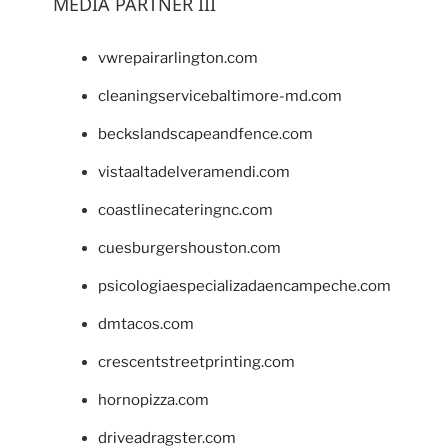
MEDIA PARTNER III
vwrepairarlington.com
cleaningservicebaltimore-md.com
beckslandscapeandfence.com
vistaaltadelveramendi.com
coastlinecateringnc.com
cuesburgershouston.com
psicologiaespecializadaencampeche.com
dmtacos.com
crescentstreetprinting.com
hornopizza.com
driveadragster.com