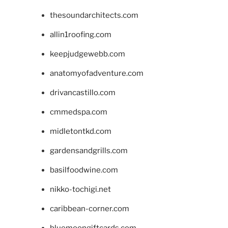
thesoundarchitects.com
allin1roofing.com
keepjudgewebb.com
anatomyofadventure.com
drivancastillo.com
cmmedspa.com
midletontkd.com
gardensandgrills.com
basilfoodwine.com
nikko-tochigi.net
caribbean-corner.com
bluemoongiftcards.com