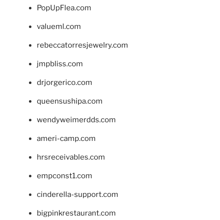
PopUpFlea.com
valueml.com
rebeccatorresjewelry.com
jmpbliss.com
drjorgerico.com
queensushipa.com
wendyweimerdds.com
ameri-camp.com
hrsreceivables.com
empconst1.com
cinderella-support.com
bigpinkrestaurant.com