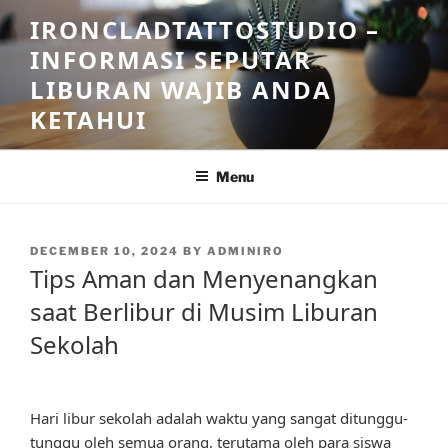
Skip
IRONCLADTATTOSTUDIO –
to
INFORMASI SEPUTAR
content
LIBURAN WAJIB ANDA
KETAHUI
Menu
POSTED
DECEMBER 10, 2024
BY
ADMINIRO
ON
Tips Aman dan Menyenangkan
saat Berlibur di Musim Liburan
Sekolah
Hari libur sekolah adalah waktu yang sangat ditunggu-
tunggu oleh semua orang, terutama oleh para siswa