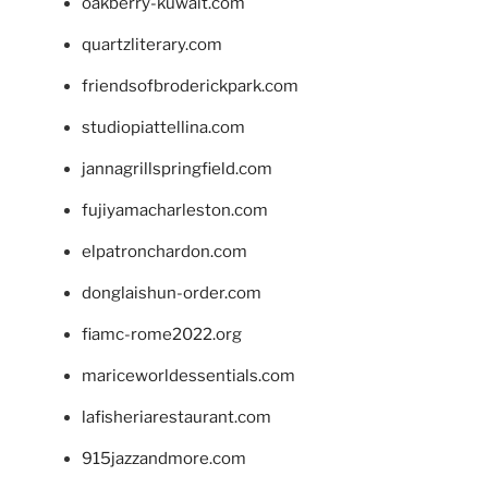
oakberry-kuwait.com
quartzliterary.com
friendsofbroderickpark.com
studiopiattellina.com
jannagrillspringfield.com
fujiyamacharleston.com
elpatronchardon.com
donglaishun-order.com
fiamc-rome2022.org
mariceworldessentials.com
lafisheriarestaurant.com
915jazzandmore.com