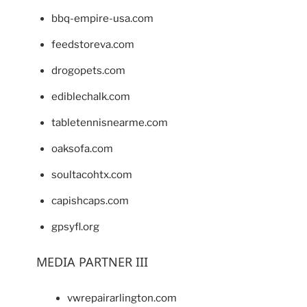
bbq-empire-usa.com
feedstoreva.com
drogopets.com
ediblechalk.com
tabletennisnearme.com
oaksofa.com
soultacohtx.com
capishcaps.com
gpsyfl.org
MEDIA PARTNER III
vwrepairarlington.com