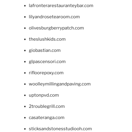
lafronterarestauranteybar.com
lilyandrosetearoom.com
olivesburgberrypatch.com
theslushkids.com
giobastian.com
glpascensori.com
rifloorepoxy.com
woolleymillingandpaving.com
uptonpvd.com
2troublegrill.com
casateranga.com
sticksandstonesstudiooh.com