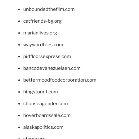
unboundedthefilm.com
catfriends-bg.org
marianlives.org
waywardtees.com
pidfloorsexpress.com
bancodevenezuelaen.com
bettermoodfoodcorporation.com
hingstonnt.com
chooseagender.com
hoverboardssale.com
alaskapolitics.com
stsmp.org