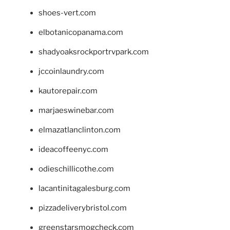
shoes-vert.com
elbotanicopanama.com
shadyoaksrockportrvpark.com
jccoinlaundry.com
kautorepair.com
marjaeswinebar.com
elmazatlanclinton.com
ideacoffeenyc.com
odieschillicothe.com
lacantinitagalesburg.com
pizzadeliverybristol.com
greenstarsmogcheck.com