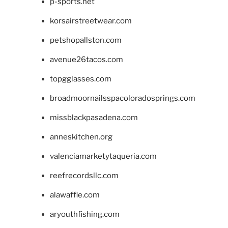
p-sports.net
korsairstreetwear.com
petshopallston.com
avenue26tacos.com
topgglasses.com
broadmoornailsspacoloradosprings.com
missblackpasadena.com
anneskitchen.org
valenciamarketytaqueria.com
reefrecordsllc.com
alawaffle.com
aryouthfishing.com