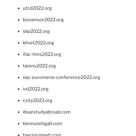
utcd2022.org
biosensor2022.org
ialp2022.org
klivet2022.org
ifac-hms2022.org
taoms2022.org
iias-euromena-conference2022.org
ivd2022.org
csity2022.org
ibsarstudyabroad.com
bennusehgall.com
tsecincinnati.com