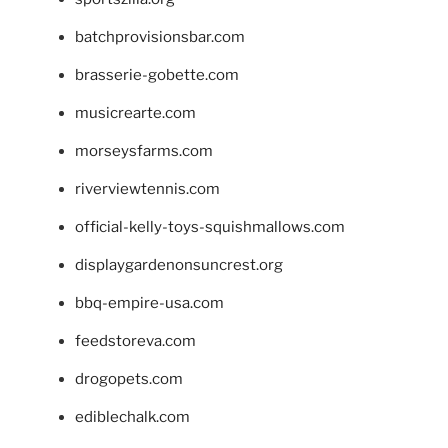
batchprovisionsbar.com
brasserie-gobette.com
musicrearte.com
morseysfarms.com
riverviewtennis.com
official-kelly-toys-squishmallows.com
displaygardenonsuncrest.org
bbq-empire-usa.com
feedstoreva.com
drogopets.com
ediblechalk.com