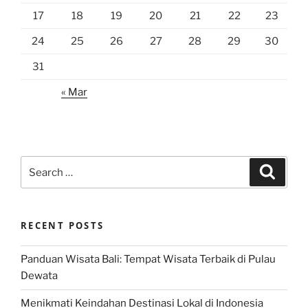
17
18
19
20
21
22
23
24
25
26
27
28
29
30
31
« Mar
Search
Search
for:
RECENT POSTS
Panduan Wisata Bali: Tempat Wisata Terbaik di Pulau
Dewata
Menikmati Keindahan Destinasi Lokal di Indonesia