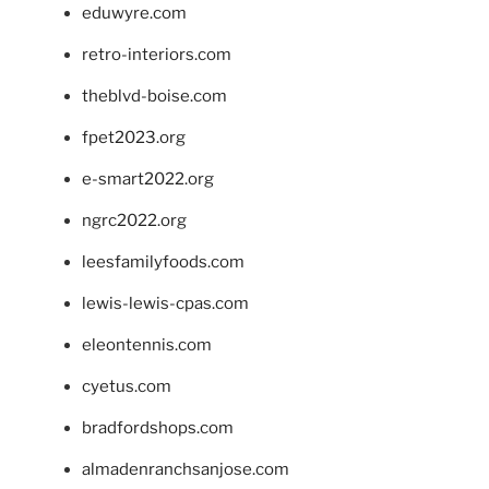
eduwyre.com
retro-interiors.com
theblvd-boise.com
fpet2023.org
e-smart2022.org
ngrc2022.org
leesfamilyfoods.com
lewis-lewis-cpas.com
eleontennis.com
cyetus.com
bradfordshops.com
almadenranchsanjose.com