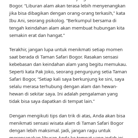
Bogor. “Liburan alam akan terasa lebih menyenangkan
jika bisa dibagikan dengan orang-orang terkasih,” kata
Ibu Ani, seorang psikolog. “Berkumpul bersama di
tengah keindahan alam akan membuat hubungan kita
semakin erat dan hangat.”
Terakhir, jangan lupa untuk menikmati setiap momen
saat berada di Taman Safari Bogor. Rasakan sensasi
kebebasan dan keindahan alam yang begitu memukau.
Seperti kata Pak Joko, seorang pengunjung setia Taman
Safari Bogor, “Setiap kali saya berkunjung ke sini, saya
selalu merasa terhubung dengan alam dan hewan-
hewan di sekitar saya. Ini adalah pengalaman yang
tidak bisa saya dapatkan di tempat lain.”
Dengan mengikuti tips dan trik di atas, Anda akan bisa
menikmati sensasi wisata alam di Taman Safari Bogor
dengan lebih maksimal. Jadi, jangan ragu untuk
merencanakan liburan Anda ke tempat yang indah ini.