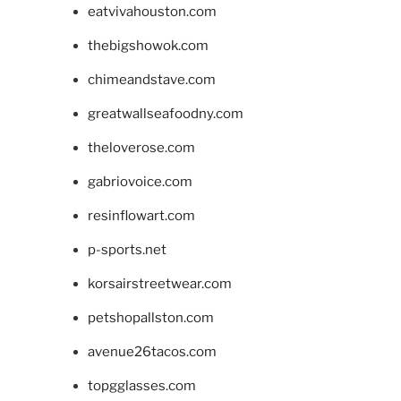
eatvivahouston.com
thebigshowok.com
chimeandstave.com
greatwallseafoodny.com
theloverose.com
gabriovoice.com
resinflowart.com
p-sports.net
korsairstreetwear.com
petshopallston.com
avenue26tacos.com
topgglasses.com