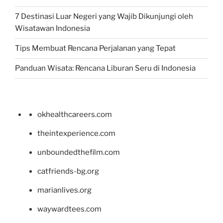
7 Destinasi Luar Negeri yang Wajib Dikunjungi oleh
Wisatawan Indonesia
Tips Membuat Rencana Perjalanan yang Tepat
Panduan Wisata: Rencana Liburan Seru di Indonesia
okhealthcareers.com
theintexperience.com
unboundedthefilm.com
catfriends-bg.org
marianlives.org
waywardtees.com