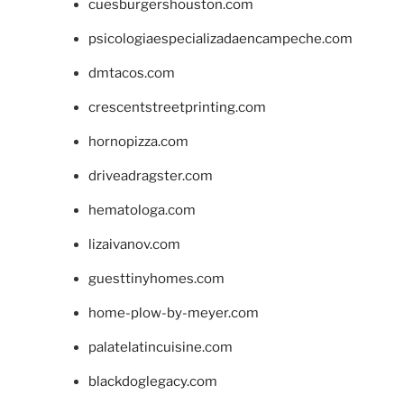
cuesburgershouston.com
psicologiaespecializadaencampeche.com
dmtacos.com
crescentstreetprinting.com
hornopizza.com
driveadragster.com
hematologa.com
lizaivanov.com
guesttinyhomes.com
home-plow-by-meyer.com
palatelatincuisine.com
blackdoglegacy.com