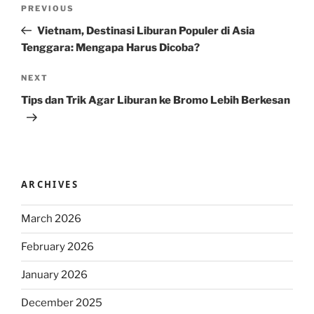
Post
Previous
PREVIOUS
navigation
Post
Vietnam, Destinasi Liburan Populer di Asia
Tenggara: Mengapa Harus Dicoba?
Next
NEXT
Post
Tips dan Trik Agar Liburan ke Bromo Lebih Berkesan
ARCHIVES
March 2026
February 2026
January 2026
December 2025