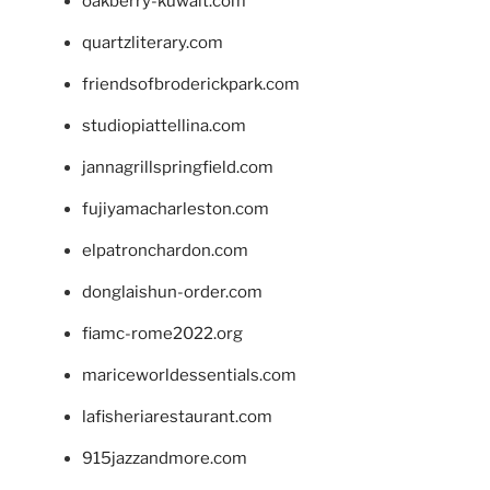
oakberry-kuwait.com
quartzliterary.com
friendsofbroderickpark.com
studiopiattellina.com
jannagrillspringfield.com
fujiyamacharleston.com
elpatronchardon.com
donglaishun-order.com
fiamc-rome2022.org
mariceworldessentials.com
lafisheriarestaurant.com
915jazzandmore.com