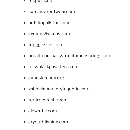
p-sports.net
korsairstreetwear.com
petshopallston.com
avenue26tacos.com
topgglasses.com
broadmoornailsspacoloradosprings.com
missblackpasadena.com
anneskitchen.org
valenciamarketytaqueria.com
reefrecordsllc.com
alawaffle.com
aryouthfishing.com