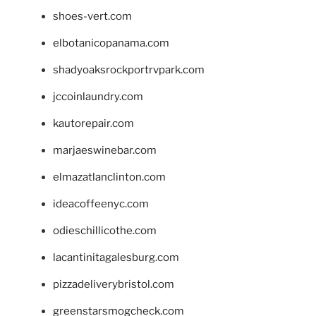
shoes-vert.com
elbotanicopanama.com
shadyoaksrockportrvpark.com
jccoinlaundry.com
kautorepair.com
marjaeswinebar.com
elmazatlanclinton.com
ideacoffeenyc.com
odieschillicothe.com
lacantinitagalesburg.com
pizzadeliverybristol.com
greenstarsmogcheck.com