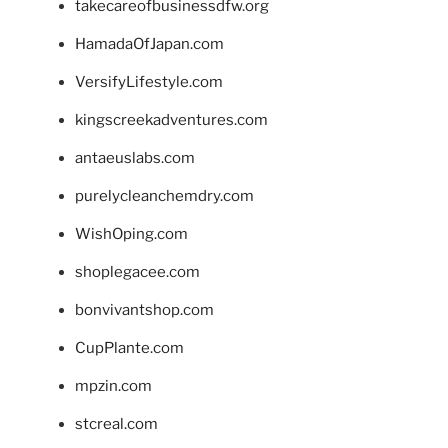
takecareofbusinessdfw.org
HamadaOfJapan.com
VersifyLifestyle.com
kingscreekadventures.com
antaeuslabs.com
purelycleanchemdry.com
WishOping.com
shoplegacee.com
bonvivantshop.com
CupPlante.com
mpzin.com
stcreal.com