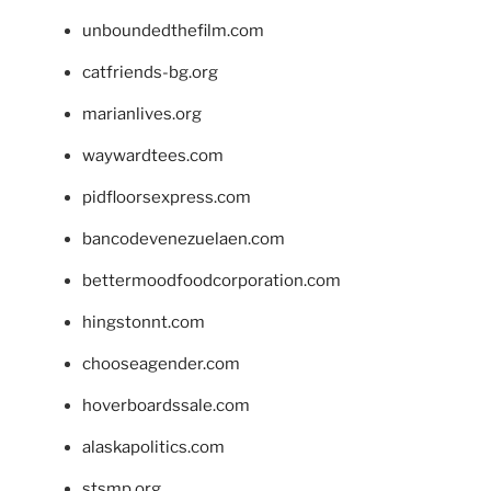
unboundedthefilm.com
catfriends-bg.org
marianlives.org
waywardtees.com
pidfloorsexpress.com
bancodevenezuelaen.com
bettermoodfoodcorporation.com
hingstonnt.com
chooseagender.com
hoverboardssale.com
alaskapolitics.com
stsmp.org