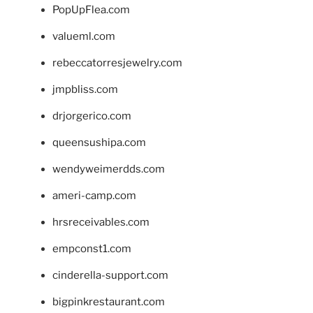
PopUpFlea.com
valueml.com
rebeccatorresjewelry.com
jmpbliss.com
drjorgerico.com
queensushipa.com
wendyweimerdds.com
ameri-camp.com
hrsreceivables.com
empconst1.com
cinderella-support.com
bigpinkrestaurant.com