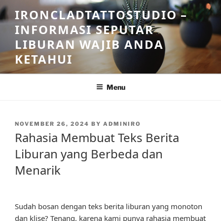
Skip
IRONCLADTATTOSTUDIO –
to
INFORMASI SEPUTAR
content
LIBURAN WAJIB ANDA
KETAHUI
Menu
POSTED
NOVEMBER 26, 2024
BY
ADMINIRO
ON
Rahasia Membuat Teks Berita
Liburan yang Berbeda dan
Menarik
Sudah bosan dengan teks berita liburan yang monoton
dan klise? Tenang, karena kami punya rahasia membuat