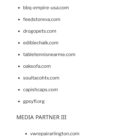
bbq-empire-usa.com
feedstoreva.com
drogopets.com
ediblechalk.com
tabletennisnearme.com
oaksofa.com
soultacohtx.com
capishcaps.com
gpsyfl.org
MEDIA PARTNER III
vwrepairarlington.com