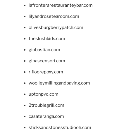
lafronterarestauranteybar.com
lilyandrosetearoom.com
olivesburgberrypatch.com
theslushkids.com
giobastian.com
glpascensori.com
rifloorepoxy.com
woolleymillingandpaving.com
uptonpvd.com
2troublegrill.com
casateranga.com
sticksandstonesstudiooh.com