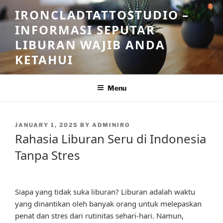
Skip
IRONCLADTATTOSTUDIO –
to
INFORMASI SEPUTAR
content
LIBURAN WAJIB ANDA
KETAHUI
Menu
POSTED
JANUARY 1, 2025
BY
ADMINIRO
ON
Rahasia Liburan Seru di Indonesia
Tanpa Stres
Siapa yang tidak suka liburan? Liburan adalah waktu
yang dinantikan oleh banyak orang untuk melepaskan
penat dan stres dari rutinitas sehari-hari. Namun,