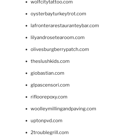
wolfcitytattoo.com
oysterbayturkeytrot.com
lafronterarestauranteybar.com
lilyandrosetearoom.com
olivesburgberrypatch.com
theslushkids.com
giobastian.com
glpascensori.com
rifloorepoxy.com
woolleymillingandpaving.com
uptonpvd.com
2troublegrill.com