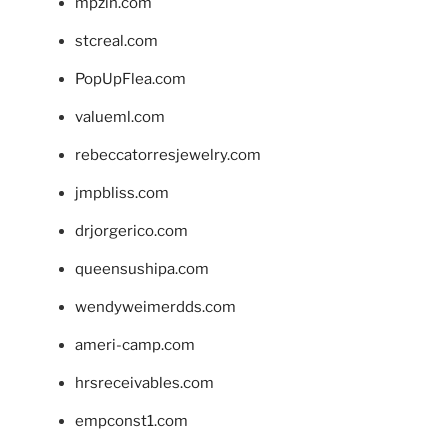
mpzin.com
stcreal.com
PopUpFlea.com
valueml.com
rebeccatorresjewelry.com
jmpbliss.com
drjorgerico.com
queensushipa.com
wendyweimerdds.com
ameri-camp.com
hrsreceivables.com
empconst1.com