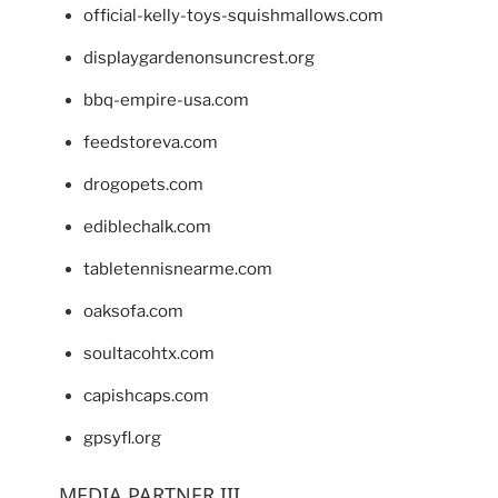
official-kelly-toys-squishmallows.com
displaygardenonsuncrest.org
bbq-empire-usa.com
feedstoreva.com
drogopets.com
ediblechalk.com
tabletennisnearme.com
oaksofa.com
soultacohtx.com
capishcaps.com
gpsyfl.org
MEDIA PARTNER III