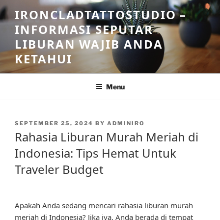
Skip
IRONCLADTATTOSTUDIO –
to
INFORMASI SEPUTAR
content
LIBURAN WAJIB ANDA
KETAHUI
Menu
POSTED
SEPTEMBER 25, 2024
BY
ADMINIRO
ON
Rahasia Liburan Murah Meriah di
Indonesia: Tips Hemat Untuk
Traveler Budget
Apakah Anda sedang mencari rahasia liburan murah
meriah di Indonesia? Jika iya, Anda berada di tempat