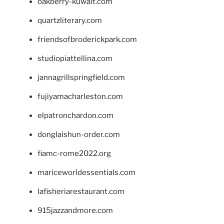
oakberry-kuwait.com
quartzliterary.com
friendsofbroderickpark.com
studiopiattellina.com
jannagrillspringfield.com
fujiyamacharleston.com
elpatronchardon.com
donglaishun-order.com
fiamc-rome2022.org
mariceworldessentials.com
lafisheriarestaurant.com
915jazzandmore.com