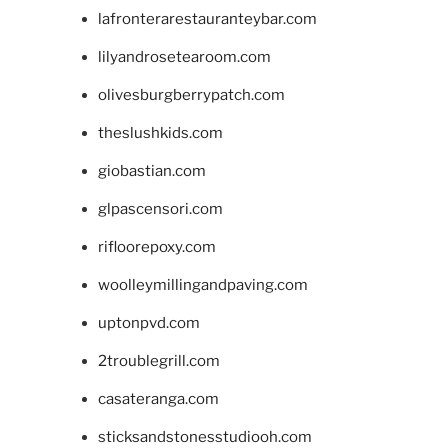
lafronterarestauranteybar.com
lilyandrosetearoom.com
olivesburgberrypatch.com
theslushkids.com
giobastian.com
glpascensori.com
rifloorepoxy.com
woolleymillingandpaving.com
uptonpvd.com
2troublegrill.com
casateranga.com
sticksandstonesstudiooh.com