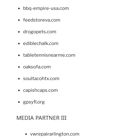
bbq-empire-usa.com
feedstoreva.com
drogopets.com
ediblechalk.com
tabletennisnearme.com
oaksofa.com
soultacohtx.com
capishcaps.com
gpsyfl.org
MEDIA PARTNER III
vwrepairarlington.com