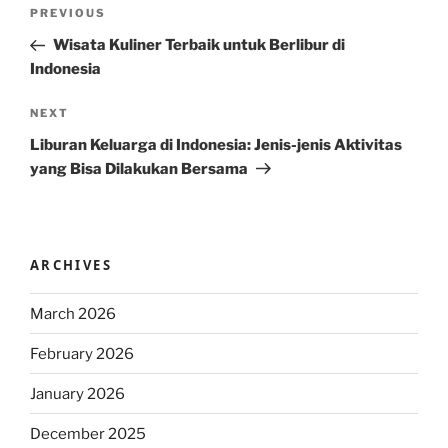
Post
Previous
PREVIOUS
navigation
Post
Wisata Kuliner Terbaik untuk Berlibur di
Indonesia
Next
NEXT
Post
Liburan Keluarga di Indonesia: Jenis-jenis Aktivitas
yang Bisa Dilakukan Bersama
ARCHIVES
March 2026
February 2026
January 2026
December 2025