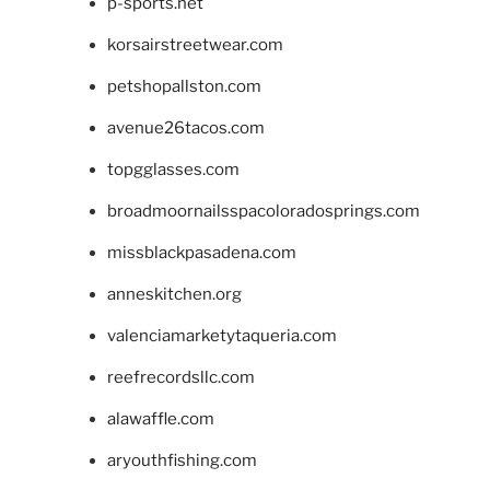
p-sports.net
korsairstreetwear.com
petshopallston.com
avenue26tacos.com
topgglasses.com
broadmoornailsspacoloradosprings.com
missblackpasadena.com
anneskitchen.org
valenciamarketytaqueria.com
reefrecordsllc.com
alawaffle.com
aryouthfishing.com