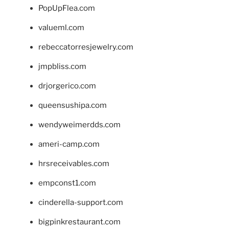
PopUpFlea.com
valueml.com
rebeccatorresjewelry.com
jmpbliss.com
drjorgerico.com
queensushipa.com
wendyweimerdds.com
ameri-camp.com
hrsreceivables.com
empconst1.com
cinderella-support.com
bigpinkrestaurant.com