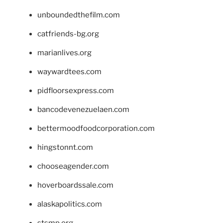
unboundedthefilm.com
catfriends-bg.org
marianlives.org
waywardtees.com
pidfloorsexpress.com
bancodevenezuelaen.com
bettermoodfoodcorporation.com
hingstonnt.com
chooseagender.com
hoverboardssale.com
alaskapolitics.com
stsmp.org