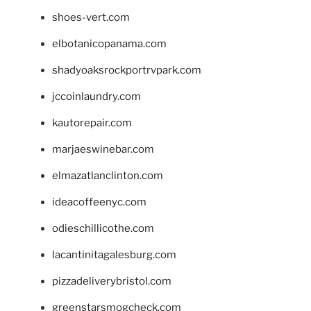
shoes-vert.com
elbotanicopanama.com
shadyoaksrockportrvpark.com
jccoinlaundry.com
kautorepair.com
marjaeswinebar.com
elmazatlanclinton.com
ideacoffeenyc.com
odieschillicothe.com
lacantinitagalesburg.com
pizzadeliverybristol.com
greenstarsmogcheck.com