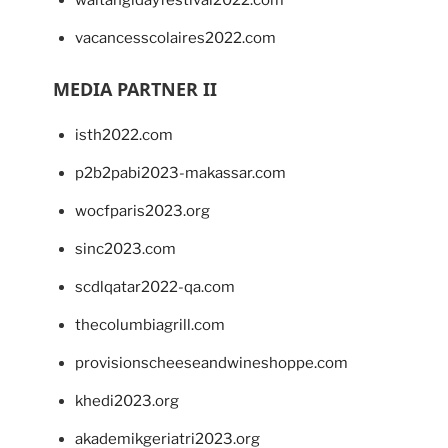
waitangidayfestival2022.com
vacancesscolaires2022.com
MEDIA PARTNER II
isth2022.com
p2b2pabi2023-makassar.com
wocfparis2023.org
sinc2023.com
scdlqatar2022-qa.com
thecolumbiagrill.com
provisionscheeseandwineshoppe.com
khedi2023.org
akademikgeriatri2023.org