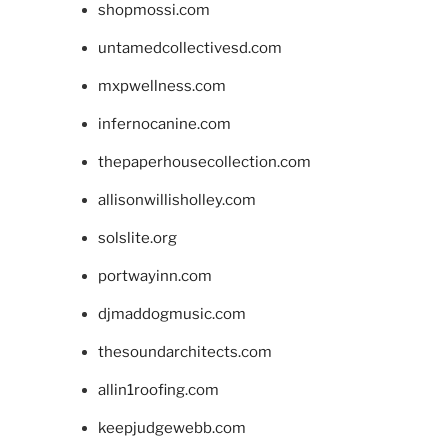
shopmossi.com
untamedcollectivesd.com
mxpwellness.com
infernocanine.com
thepaperhousecollection.com
allisonwillisholley.com
solslite.org
portwayinn.com
djmaddogmusic.com
thesoundarchitects.com
allin1roofing.com
keepjudgewebb.com