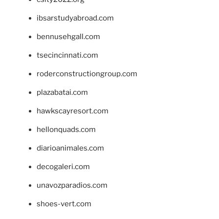
ibsarstudyabroad.com
bennusehgall.com
tsecincinnati.com
roderconstructiongroup.com
plazabatai.com
hawkscayresort.com
hellonquads.com
diarioanimales.com
decogaleri.com
unavozparadios.com
shoes-vert.com