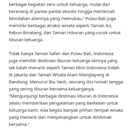
berbagai kegiatan seru untuk keluarga, mulai dari
berenang di pantai-pantai eksotis hingga menikmati
keindahan alamnya yang memukau.” Pulau Bali juga
memiliki berbagai atraksi wisata seperti Taman Air,
Kebun Binatang, dan Taman Hiburan yang cocok untuk
liburan keluarga.
Tidak hanya Taman Safari dan Pulau Bali, Indonesia
juga memiliki destinasi liburan keluarga lainnya yang
tak kalah menarik seperti Taman Mini Indonesia Indah
di Jakarta dan Taman Wisata Alam Manglayang di
Bandung. Menurut Ibu Yanti, seorang ibu rumah tangga
yang sering liburan bersama keluarganya,
“Mengunjungi berbagai destinasi liburan di Indonesia
selalu memberikan pengalaman yang berkesan untuk
keluarga kami. Ada begitu banyak pilihan tempat wisata
yang menarik dan menyenangkan untuk dinikmati
bersama.”