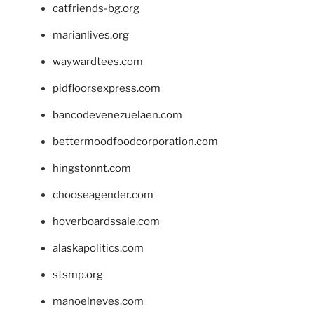
catfriends-bg.org
marianlives.org
waywardtees.com
pidfloorsexpress.com
bancodevenezuelaen.com
bettermoodfoodcorporation.com
hingstonnt.com
chooseagender.com
hoverboardssale.com
alaskapolitics.com
stsmp.org
manoelneves.com