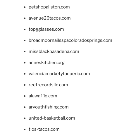
petshopallston.com
avenue26tacos.com
topgglasses.com
broadmoornailsspacoloradosprings.com
missblackpasadena.com
anneskitchen.org
valenciamarketytaqueria.com
reefrecordsllc.com
alawaffle.com
aryouthfishing.com
united-basketball.com
tios-tacos.com