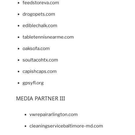
feedstoreva.com
drogopets.com
ediblechalk.com
tabletennisnearme.com
oaksofa.com
soultacohtx.com
capishcaps.com
gpsyfl.org
MEDIA PARTNER III
vwrepairarlington.com
cleaningservicebaltimore-md.com