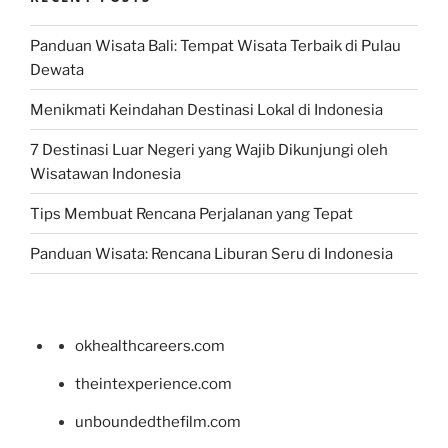
Panduan Wisata Bali: Tempat Wisata Terbaik di Pulau
Dewata
Menikmati Keindahan Destinasi Lokal di Indonesia
7 Destinasi Luar Negeri yang Wajib Dikunjungi oleh
Wisatawan Indonesia
Tips Membuat Rencana Perjalanan yang Tepat
Panduan Wisata: Rencana Liburan Seru di Indonesia
okhealthcareers.com
theintexperience.com
unboundedthefilm.com