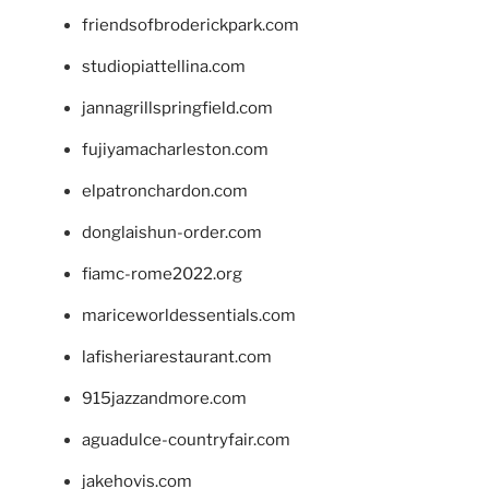
friendsofbroderickpark.com
studiopiattellina.com
jannagrillspringfield.com
fujiyamacharleston.com
elpatronchardon.com
donglaishun-order.com
fiamc-rome2022.org
mariceworldessentials.com
lafisheriarestaurant.com
915jazzandmore.com
aguadulce-countryfair.com
jakehovis.com