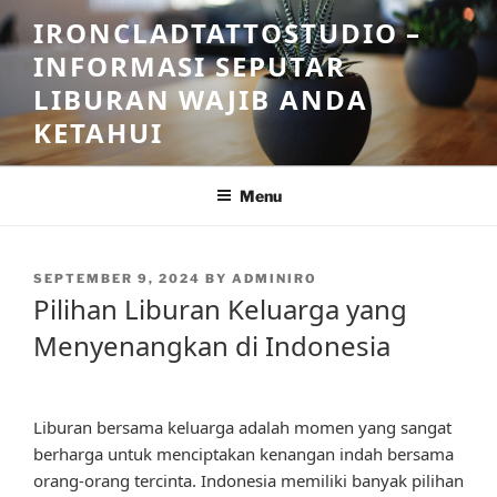
Skip
IRONCLADTATTOSTUDIO –
to
INFORMASI SEPUTAR
content
LIBURAN WAJIB ANDA
KETAHUI
Menu
POSTED
SEPTEMBER 9, 2024
BY
ADMINIRO
ON
Pilihan Liburan Keluarga yang
Menyenangkan di Indonesia
Liburan bersama keluarga adalah momen yang sangat
berharga untuk menciptakan kenangan indah bersama
orang-orang tercinta. Indonesia memiliki banyak pilihan