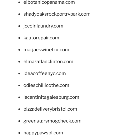
elbotanicopanama.com
shadyoaksrockportrvpark.com
jccoinlaundry.com
kautorepair.com
marjaeswinebar.com
elmazatlanclinton.com
ideacoffeenyc.com
odieschillicothe.com
lacantinitagalesburg.com
pizzadeliverybristol.com
greenstarsmogcheck.com
happypawspl.com