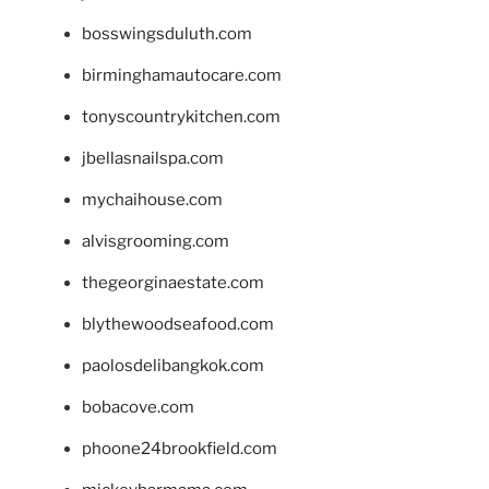
bosswingsduluth.com
birminghamautocare.com
tonyscountrykitchen.com
jbellasnailspa.com
mychaihouse.com
alvisgrooming.com
thegeorginaestate.com
blythewoodseafood.com
paolosdelibangkok.com
bobacove.com
phoone24brookfield.com