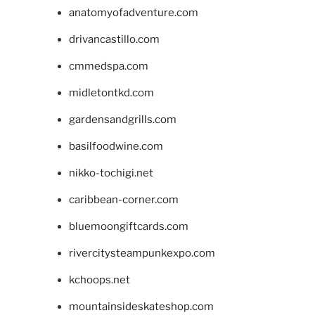
anatomyofadventure.com
drivancastillo.com
cmmedspa.com
midletontkd.com
gardensandgrills.com
basilfoodwine.com
nikko-tochigi.net
caribbean-corner.com
bluemoongiftcards.com
rivercitysteampunkexpo.com
kchoops.net
mountainsideskateshop.com