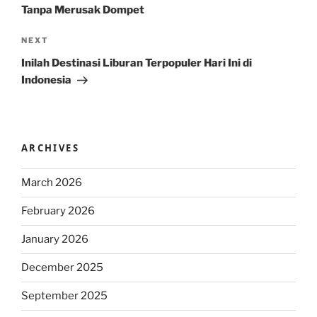
Tanpa Merusak Dompet
Next
NEXT
Post
Inilah Destinasi Liburan Terpopuler Hari Ini di
Indonesia
ARCHIVES
March 2026
February 2026
January 2026
December 2025
September 2025