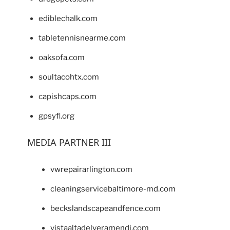
ediblechalk.com
tabletennisnearme.com
oaksofa.com
soultacohtx.com
capishcaps.com
gpsyfl.org
MEDIA PARTNER III
vwrepairarlington.com
cleaningservicebaltimore-md.com
beckslandscapeandfence.com
vistaaltadelveramendi.com