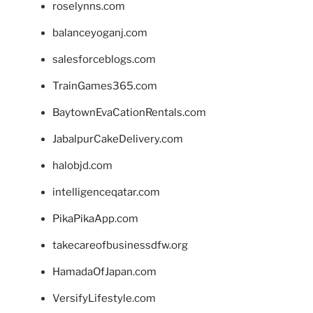
roselynns.com
balanceyoganj.com
salesforceblogs.com
TrainGames365.com
BaytownEvaCationRentals.com
JabalpurCakeDelivery.com
halobjd.com
intelligenceqatar.com
PikaPikaApp.com
takecareofbusinessdfw.org
HamadaOfJapan.com
VersifyLifestyle.com