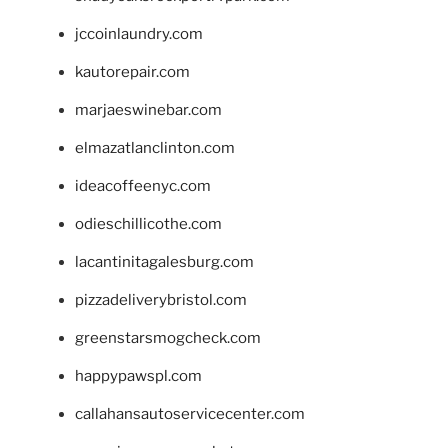
jccoinlaundry.com
kautorepair.com
marjaeswinebar.com
elmazatlanclinton.com
ideacoffeenyc.com
odieschillicothe.com
lacantinitagalesburg.com
pizzadeliverybristol.com
greenstarsmogcheck.com
happypawspl.com
callahansautoservicecenter.com