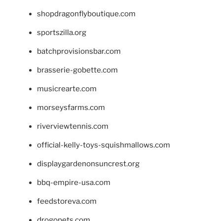
shopdragonflyboutique.com
sportszilla.org
batchprovisionsbar.com
brasserie-gobette.com
musicrearte.com
morseysfarms.com
riverviewtennis.com
official-kelly-toys-squishmallows.com
displaygardenonsuncrest.org
bbq-empire-usa.com
feedstoreva.com
drogopets.com