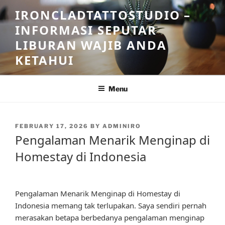
Skip
IRONCLADTATTOSTUDIO –
to
INFORMASI SEPUTAR
content
LIBURAN WAJIB ANDA
KETAHUI
Menu
POSTED
FEBRUARY 17, 2026
BY
ADMINIRO
ON
Pengalaman Menarik Menginap di
Homestay di Indonesia
Pengalaman Menarik Menginap di Homestay di
Indonesia memang tak terlupakan. Saya sendiri pernah
merasakan betapa berbedanya pengalaman menginap