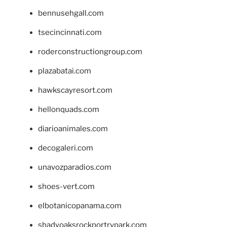
bennusehgall.com
tsecincinnati.com
roderconstructiongroup.com
plazabatai.com
hawkscayresort.com
hellonquads.com
diarioanimales.com
decogaleri.com
unavozparadios.com
shoes-vert.com
elbotanicopanama.com
shadyoaksrockportrvpark.com