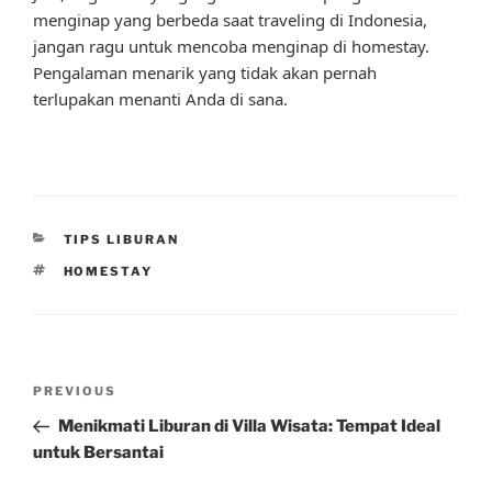
menginap yang berbeda saat traveling di Indonesia,
jangan ragu untuk mencoba menginap di homestay.
Pengalaman menarik yang tidak akan pernah
terlupakan menanti Anda di sana.
CATEGORIES
TIPS LIBURAN
TAGS
HOMESTAY
Post
Previous
PREVIOUS
navigation
Post
Menikmati Liburan di Villa Wisata: Tempat Ideal
untuk Bersantai