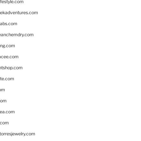
ifestyle.com
eekadventures.com
labs.com
leanchemdry.com
ing.com
acee.com
ntshop.com
te.com
om
com
ea.com
.com
torresjewelry.com