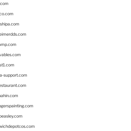
s.com
ico.com
shipa.com
eimerdds.com
camp.com
ivables.com
st1.com
la-support.com
estaurant.com
uahin.com
erspainting.com
beasley.com
wichdepotcos.com