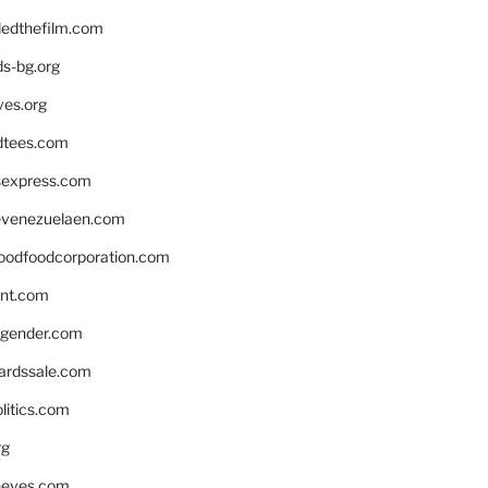
edthefilm.com
ds-bg.org
ves.org
tees.com
rsexpress.com
venezuelaen.com
oodfoodcorporation.com
nnt.com
gender.com
ardssale.com
litics.com
rg
neves.com