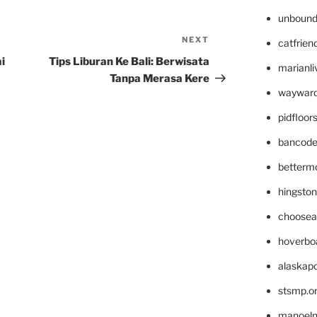
unbound
NEXT
Next
catfrien
Post
i
Tips Liburan Ke Bali: Berwisata
marianli
Tanpa Merasa Kere
wayward
pidfloo
bancode
betterm
hingsto
choosea
hoverbo
alaskapo
stsmp.o
manoel