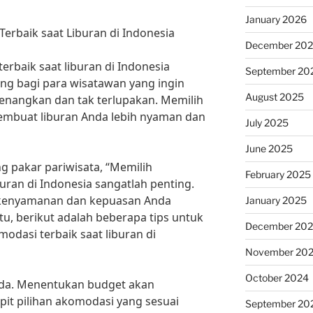
January 2026
rbaik saat Liburan di Indonesia
December 20
rbaik saat liburan di Indonesia
September 20
ing bagi para wisatawan yang ingin
August 2025
enangkan dan tak terlupakan. Memilih
embuat liburan Anda lebih nyaman dan
July 2025
June 2025
 pakar pariwisata, “Memilih
February 2025
uran di Indonesia sangatlah penting.
 kenyamanan dan kepuasan Anda
January 2025
itu, berikut adalah beberapa tips untuk
December 20
dasi terbaik saat liburan di
November 20
October 2024
nda. Menentukan budget akan
 pilihan akomodasi yang sesuai
September 20