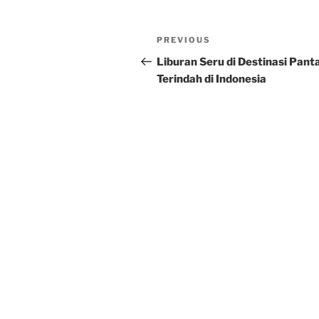
Post
Previous
PREVIOUS
navigation
Post
Liburan Seru di Destinasi Panta
Terindah di Indonesia