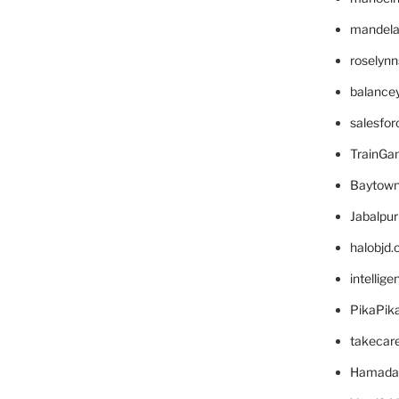
mandelae
roselyn
balance
salesfo
TrainG
Baytown
Jabalpu
halobjd
intellig
PikaPik
takecar
Hamada