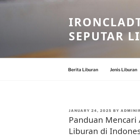
Skip
to
IRONCLADT
content
SEPUTAR L
Berita Liburan
Jenis Liburan
POSTED
JANUARY 24, 2025
BY
ADMINI
ON
Panduan Mencari 
Liburan di Indones