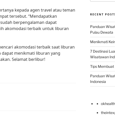
bertanya kepada agen travel atau teman
RECENT POST
mpat tersebut. “Mendapatkan
g sudah berpengalaman dapat
Panduan Wisata
 akomodasi terbaik untuk liburan
Pulau Dewata
Menikmati Kein
ncari akomodasi terbaik saat liburan
7 Destinasi Lua
a dapat menikmati liburan yang
Wisatawan Ind
kan. Selamat berlibur!
Tips Membuat 
Panduan Wisata
Indonesia
okhealt
theinte