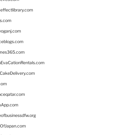
ffectlibrary.com
ns.com
yoganj.com
rceblogs.com
ames365.com
EvaCationRentals.com
rCakeDelivery.com
.com
enceqatar.com
aApp.com
eofbusinessdfw.org
OfJapan.com