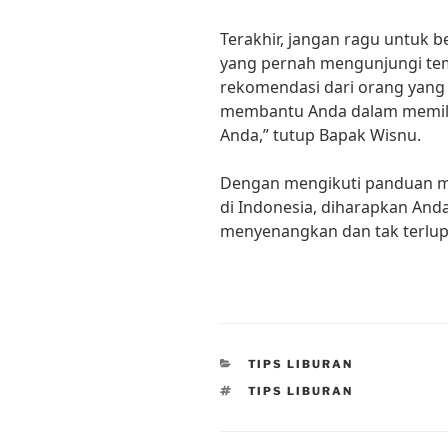
Terakhir, jangan ragu untuk 
yang pernah mengunjungi te
rekomendasi dari orang yan
membantu Anda dalam memilih
Anda,” tutup Bapak Wisnu.
Dengan mengikuti panduan me
di Indonesia, diharapkan And
menyenangkan dan tak terlupa
CATEGORIES
TIPS LIBURAN
TAGS
TIPS LIBURAN