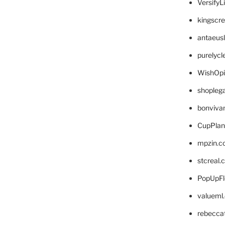
VersifyL
kingscr
antaeus
purelyc
WishOp
shopleg
bonviva
CupPlan
mpzin.c
stcreal.
PopUpFl
valueml
rebecca