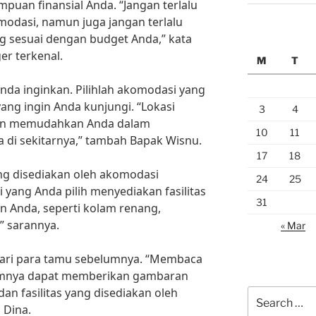
uan finansial Anda. “Jangan terlalu
odasi, namun juga jangan terlalu
ng sesuai dengan budget Anda,” kata
er terkenal.
M
T
Anda inginkan. Pilihlah akomodasi yang
ang ingin Anda kunjungi. “Lokasi
3
4
kan memudahkan Anda dalam
10
11
 di sekitarnya,” tambah Bapak Wisnu.
17
18
yang disediakan oleh akomodasi
24
25
 yang Anda pilih menyediakan fasilitas
31
 Anda, seperti kolam renang,
,” sarannya.
« Mar
dari para tamu sebelumnya. “Membaca
lumnya dapat memberikan gambaran
an fasilitas yang disediakan oleh
Search
 Dina.
for: