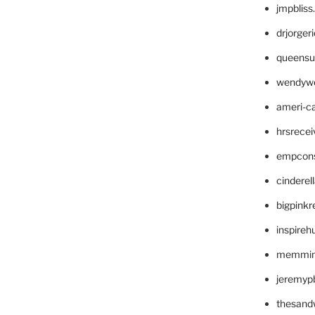
jmpblis
drjorger
queensu
wendyw
ameri-
hrsrece
empcon
cinderel
bigpinkr
inspireh
memming
jeremyp
thesand