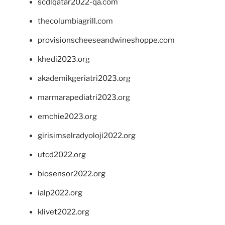
scdlqatar2022-qa.com
thecolumbiagrill.com
provisionscheeseandwineshoppe.com
khedi2023.org
akademikgeriatri2023.org
marmarapediatri2023.org
emchie2023.org
girisimselradyoloji2022.org
utcd2022.org
biosensor2022.org
ialp2022.org
klivet2022.org