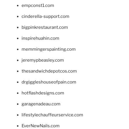
empconst1.com
cinderella-support.com
bigpinkrestaurant.com
inspirehuahin.com
memmingerspainting.com
jeremypbeasley.com
thesandwichdepotcos.com
drgiggleshouseofpain.com
hotflashdesigns.com
garagenadeau.com
lifestylechauffeurservice.com
EverNewNails.com