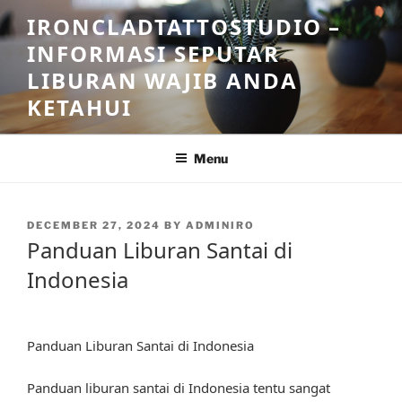
Skip
IRONCLADTATTOSTUDIO –
to
INFORMASI SEPUTAR
content
LIBURAN WAJIB ANDA
KETAHUI
Menu
POSTED
DECEMBER 27, 2024
BY
ADMINIRO
ON
Panduan Liburan Santai di
Indonesia
Panduan Liburan Santai di Indonesia
Panduan liburan santai di Indonesia tentu sangat