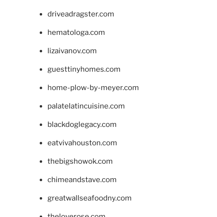
driveadragster.com
hematologa.com
lizaivanov.com
guesttinyhomes.com
home-plow-by-meyer.com
palatelatincuisine.com
blackdoglegacy.com
eatvivahouston.com
thebigshowok.com
chimeandstave.com
greatwallseafoodny.com
theloverose.com