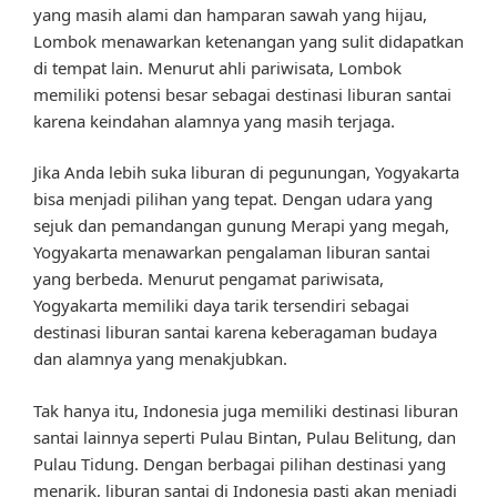
yang masih alami dan hamparan sawah yang hijau,
Lombok menawarkan ketenangan yang sulit didapatkan
di tempat lain. Menurut ahli pariwisata, Lombok
memiliki potensi besar sebagai destinasi liburan santai
karena keindahan alamnya yang masih terjaga.
Jika Anda lebih suka liburan di pegunungan, Yogyakarta
bisa menjadi pilihan yang tepat. Dengan udara yang
sejuk dan pemandangan gunung Merapi yang megah,
Yogyakarta menawarkan pengalaman liburan santai
yang berbeda. Menurut pengamat pariwisata,
Yogyakarta memiliki daya tarik tersendiri sebagai
destinasi liburan santai karena keberagaman budaya
dan alamnya yang menakjubkan.
Tak hanya itu, Indonesia juga memiliki destinasi liburan
santai lainnya seperti Pulau Bintan, Pulau Belitung, dan
Pulau Tidung. Dengan berbagai pilihan destinasi yang
menarik, liburan santai di Indonesia pasti akan menjadi