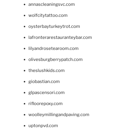
annascleaningsvc.com
wolfcitytattoo.com
oysterbayturkeytrot.com
lafronterarestauranteybar.com
lilyandrosetearoom.com
olivesburgberrypatch.com
theslushkids.com
giobastian.com
glpascensori.com
rifloorepoxy.com
woolleymillingandpaving.com
uptonpvd.com