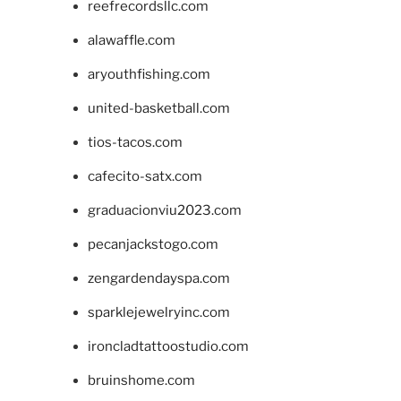
reefrecordsllc.com
alawaffle.com
aryouthfishing.com
united-basketball.com
tios-tacos.com
cafecito-satx.com
graduacionviu2023.com
pecanjackstogo.com
zengardendayspa.com
sparklejewelryinc.com
ironcladtattoostudio.com
bruinshome.com