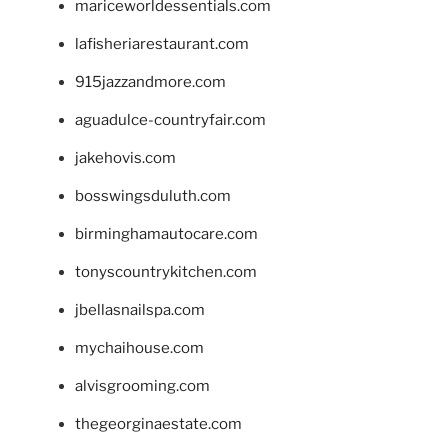
mariceworldessentials.com
lafisheriarestaurant.com
915jazzandmore.com
aguadulce-countryfair.com
jakehovis.com
bosswingsduluth.com
birminghamautocare.com
tonyscountrykitchen.com
jbellasnailspa.com
mychaihouse.com
alvisgrooming.com
thegeorginaestate.com