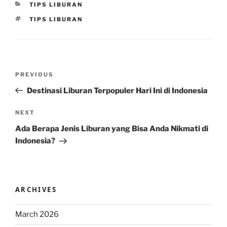
CATEGORIES
TIPS LIBURAN
TAGS
TIPS LIBURAN
Post
Previous
PREVIOUS
navigation
Post
Destinasi Liburan Terpopuler Hari Ini di Indonesia
Next
NEXT
Post
Ada Berapa Jenis Liburan yang Bisa Anda Nikmati di
Indonesia?
ARCHIVES
March 2026