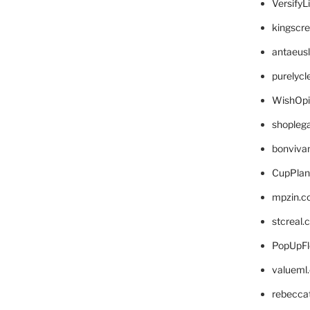
VersifyL
kingscr
antaeus
purelyc
WishOp
shopleg
bonviva
CupPlan
mpzin.c
stcreal.
PopUpFl
valueml
rebecca