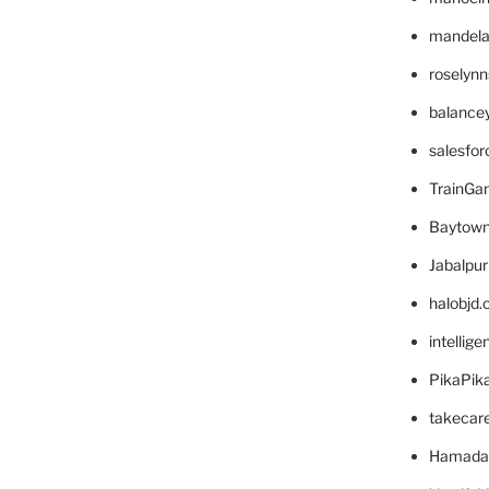
mandelae
roselyn
balance
salesfo
TrainG
Baytown
Jabalpu
halobjd
intellig
PikaPik
takecar
Hamada