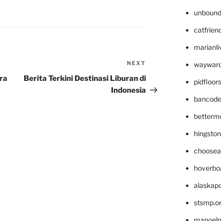
unbound
catfrien
marianli
NEXT
Next
wayward
Post
ra
Berita Terkini Destinasi Liburan di
pidfloo
Indonesia
bancode
betterm
hingsto
choosea
hoverbo
alaskapo
stsmp.o
manoel