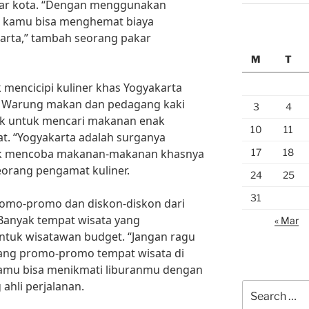
itar kota. “Dengan menggunakan
 kamu bisa menghemat biaya
karta,” tambah seorang pakar
M
T
 mencicipi kuliner khas Yogyakarta
. Warung makan dan pedagang kaki
3
4
ok untuk mencari makanan enak
10
11
t. “Yogyakarta adalah surganya
17
18
untuk mencoba makanan-makanan khasnya
eorang pengamat kuliner.
24
25
31
omo-promo dan diskon-diskon dari
 Banyak tempat wisata yang
« Mar
tuk wisatawan budget. “Jangan ragu
tang promo-promo tempat wisata di
kamu bisa menikmati liburanmu dengan
ahli perjalanan.
Search
for: