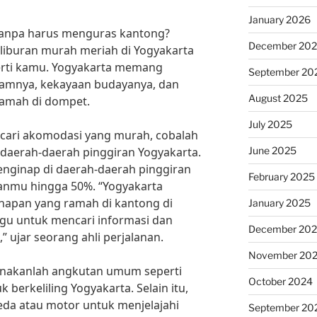
January 2026
 tanpa harus menguras kantong?
December 20
liburan murah meriah di Yogyakarta
erti kamu. Yogyakarta memang
September 20
lamnya, kekayaan budayanya, dan
August 2025
ramah di dompet.
July 2025
cari akomodasi yang murah, cobalah
June 2025
daerah-daerah pinggiran Yogyakarta.
enginap di daerah-daerah pinggiran
February 2025
nmu hingga 50%. “Yogyakarta
inapan yang ramah di kantong di
January 2025
ragu untuk mencari informasi dan
December 20
 ujar seorang ahli perjalanan.
November 20
gunakanlah angkutan umum seperti
October 2024
k berkeliling Yogyakarta. Selain itu,
da atau motor untuk menjelajahi
September 20