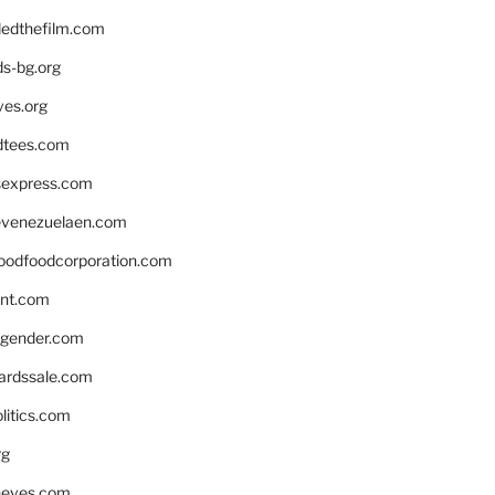
edthefilm.com
ds-bg.org
ves.org
tees.com
rsexpress.com
venezuelaen.com
oodfoodcorporation.com
nnt.com
gender.com
ardssale.com
litics.com
rg
neves.com