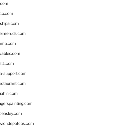
s.com
ico.com
shipa.com
eimerdds.com
camp.com
ivables.com
st1.com
la-support.com
estaurant.com
uahin.com
erspainting.com
beasley.com
wichdepotcos.com