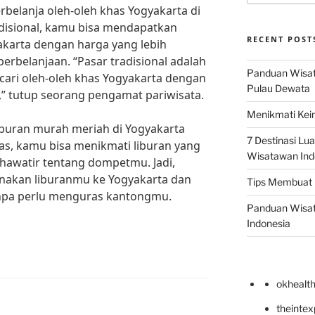
erbelanja oleh-oleh khas Yogyakarta di
radisional, kamu bisa mendapatkan
RECENT POST
akarta dengan harga yang lebih
perbelanjaan. “Pasar tradisional adalah
Panduan Wisata
ari oleh-oleh khas Yogyakarta dengan
Pulau Dewata
” tutup seorang pengamat pariwisata.
Menikmati Kein
buran murah meriah di Yogyakarta
7 Destinasi Lua
as, kamu bisa menikmati liburan yang
Wisatawan Ind
awatir tentang dompetmu. Jadi,
anakan liburanmu ke Yogyakarta dan
Tips Membuat 
anpa perlu menguras kantongmu.
Panduan Wisata
Indonesia
okhealt
theinte