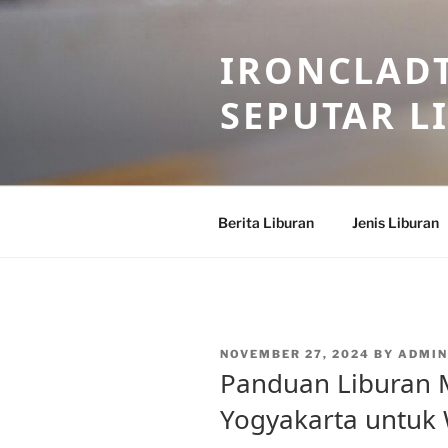
Skip
to
IRONCLADT
content
SEPUTAR L
Berita Liburan
Jenis Liburan
POSTED
NOVEMBER 27, 2024
BY
ADMIN
ON
Panduan Liburan 
Yogyakarta untuk