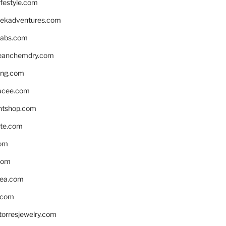
ifestyle.com
eekadventures.com
labs.com
leanchemdry.com
ing.com
acee.com
ntshop.com
te.com
om
com
ea.com
.com
torresjewelry.com