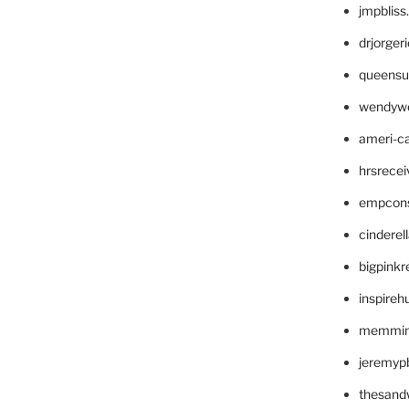
jmpblis
drjorger
queensu
wendyw
ameri-
hrsrece
empcon
cinderel
bigpinkr
inspireh
memming
jeremyp
thesand