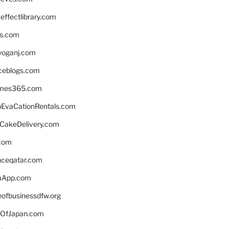
ffectlibrary.com
ns.com
yoganj.com
rceblogs.com
ames365.com
EvaCationRentals.com
rCakeDelivery.com
.com
enceqatar.com
aApp.com
eofbusinessdfw.org
OfJapan.com