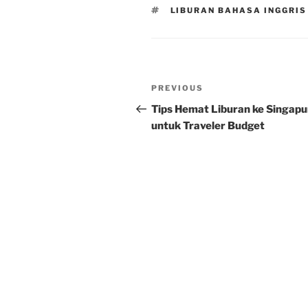
TAGS
LIBURAN BAHASA INGGRIS
Post
Previous
PREVIOUS
navigation
Post
Tips Hemat Liburan ke Singapu
untuk Traveler Budget