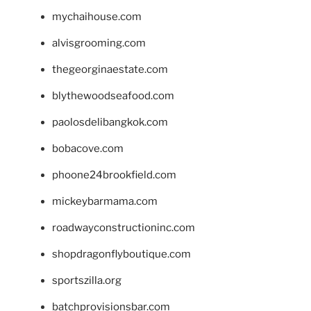
mychaihouse.com
alvisgrooming.com
thegeorginaestate.com
blythewoodseafood.com
paolosdelibangkok.com
bobacove.com
phoone24brookfield.com
mickeybarmama.com
roadwayconstructioninc.com
shopdragonflyboutique.com
sportszilla.org
batchprovisionsbar.com