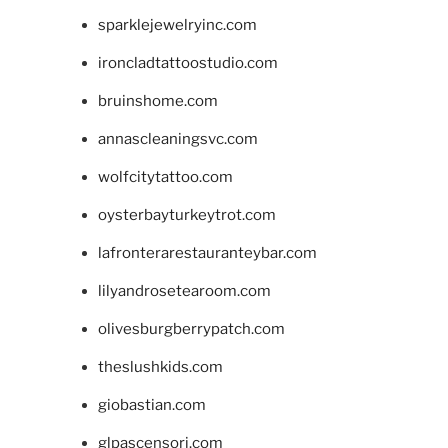
sparklejewelryinc.com
ironcladtattoostudio.com
bruinshome.com
annascleaningsvc.com
wolfcitytattoo.com
oysterbayturkeytrot.com
lafronterarestauranteybar.com
lilyandrosetearoom.com
olivesburgberrypatch.com
theslushkids.com
giobastian.com
glpascensori.com