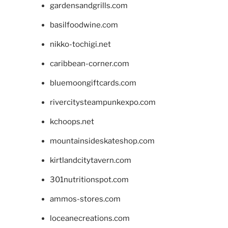
gardensandgrills.com
basilfoodwine.com
nikko-tochigi.net
caribbean-corner.com
bluemoongiftcards.com
rivercitysteampunkexpo.com
kchoops.net
mountainsideskateshop.com
kirtlandcitytavern.com
301nutritionspot.com
ammos-stores.com
loceanecreations.com