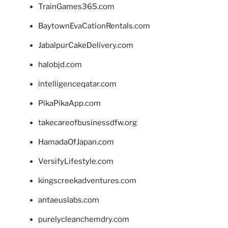
TrainGames365.com
BaytownEvaCationRentals.com
JabalpurCakeDelivery.com
halobjd.com
intelligenceqatar.com
PikaPikaApp.com
takecareofbusinessdfw.org
HamadaOfJapan.com
VersifyLifestyle.com
kingscreekadventures.com
antaeuslabs.com
purelycleanchemdry.com