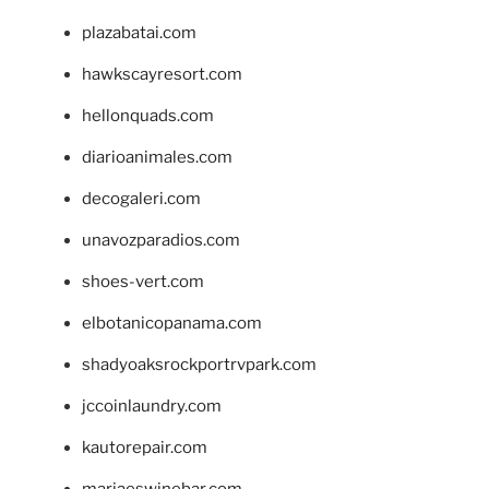
plazabatai.com
hawkscayresort.com
hellonquads.com
diarioanimales.com
decogaleri.com
unavozparadios.com
shoes-vert.com
elbotanicopanama.com
shadyoaksrockportrvpark.com
jccoinlaundry.com
kautorepair.com