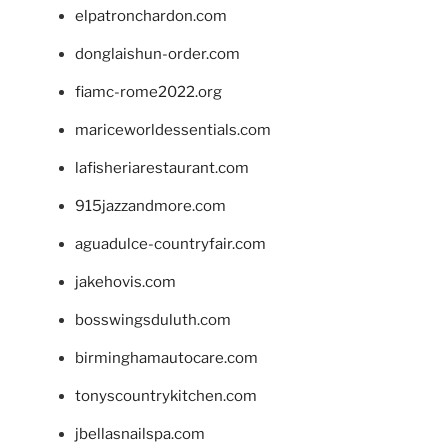
elpatronchardon.com
donglaishun-order.com
fiamc-rome2022.org
mariceworldessentials.com
lafisheriarestaurant.com
915jazzandmore.com
aguadulce-countryfair.com
jakehovis.com
bosswingsduluth.com
birminghamautocare.com
tonyscountrykitchen.com
jbellasnailspa.com