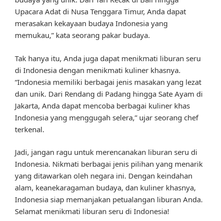
Upacara Adat di Nusa Tenggara Timur, Anda dapat
merasakan kekayaan budaya Indonesia yang
memukau,” kata seorang pakar budaya.
Tak hanya itu, Anda juga dapat menikmati liburan seru
di Indonesia dengan menikmati kuliner khasnya.
“Indonesia memiliki berbagai jenis masakan yang lezat
dan unik. Dari Rendang di Padang hingga Sate Ayam di
Jakarta, Anda dapat mencoba berbagai kuliner khas
Indonesia yang menggugah selera,” ujar seorang chef
terkenal.
Jadi, jangan ragu untuk merencanakan liburan seru di
Indonesia. Nikmati berbagai jenis pilihan yang menarik
yang ditawarkan oleh negara ini. Dengan keindahan
alam, keanekaragaman budaya, dan kuliner khasnya,
Indonesia siap memanjakan petualangan liburan Anda.
Selamat menikmati liburan seru di Indonesia!