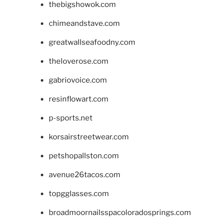
thebigshowok.com
chimeandstave.com
greatwallseafoodny.com
theloverose.com
gabriovoice.com
resinflowart.com
p-sports.net
korsairstreetwear.com
petshopallston.com
avenue26tacos.com
topgglasses.com
broadmoornailsspacoloradosprings.com