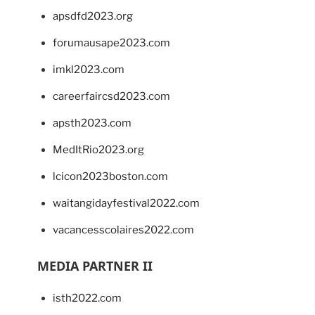
apsdfd2023.org
forumausape2023.com
imkl2023.com
careerfaircsd2023.com
apsth2023.com
MedItRio2023.org
lcicon2023boston.com
waitangidayfestival2022.com
vacancesscolaires2022.com
MEDIA PARTNER II
isth2022.com