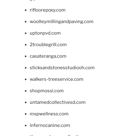
rifloorepoxy.com
woolleymillingandpaving.com
uptonpvd.com
2troublegrill.com
casateranga.com
sticksandstonesstudiooh.com
walkers-treeservice.com
shopmossi.com
untamedcollectivesd.com
mxpwellness.com
infernocanine.com