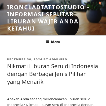
Skip
IRONCLADTATTOSTUDIO –
to
INFORMASI SEPUTAR
content
LIBURAN WAJIB ANDA
KETAHUI
Menu
POSTED
DECEMBER 30, 2024
BY
ADMINIRO
ON
Nikmati Liburan Seru di Indonesia
dengan Berbagai Jenis Pilihan
yang Menarik
Apakah Anda sedang merencanakan liburan seru di
Indonesia? Nikmati liburan seru di Indonesia dengan