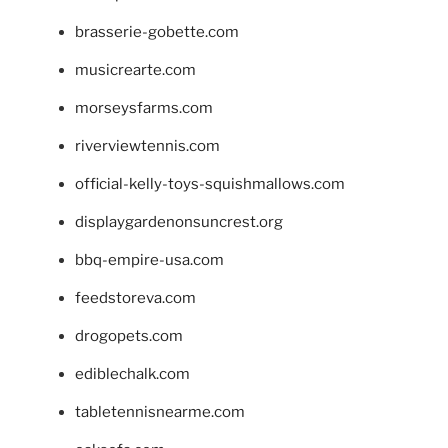
brasserie-gobette.com
musicrearte.com
morseysfarms.com
riverviewtennis.com
official-kelly-toys-squishmallows.com
displaygardenonsuncrest.org
bbq-empire-usa.com
feedstoreva.com
drogopets.com
ediblechalk.com
tabletennisnearme.com