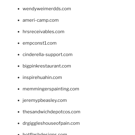
wendyweimerdds.com
ameri-camp.com
hrsreceivables.com
empconst1.com
cinderella-support.com
bigpinkrestaurant.com
inspirehuahin.com
memmingerspainting.com
jeremypbeasley.com
thesandwichdepotcos.com
drgiggleshouseofpain.com
hotflashdesigns.com