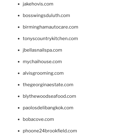
jakehovis.com
bosswingsduluth.com
birminghamautocare.com
tonyscountrykitchen.com
jbellasnailspa.com
mychaihouse.com
alvisgrooming.com
thegeorginaestate.com
blythewoodseafood.com
paolosdelibangkok.com
bobacove.com
phoone24brookfield.com