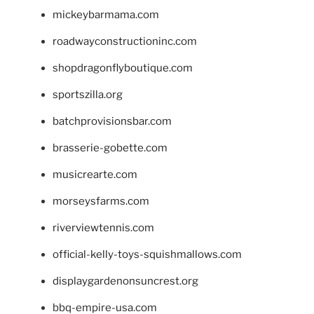
mickeybarmama.com
roadwayconstructioninc.com
shopdragonflyboutique.com
sportszilla.org
batchprovisionsbar.com
brasserie-gobette.com
musicrearte.com
morseysfarms.com
riverviewtennis.com
official-kelly-toys-squishmallows.com
displaygardenonsuncrest.org
bbq-empire-usa.com