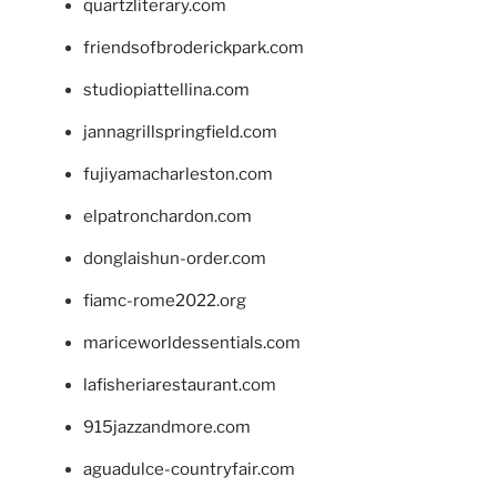
quartzliterary.com
friendsofbroderickpark.com
studiopiattellina.com
jannagrillspringfield.com
fujiyamacharleston.com
elpatronchardon.com
donglaishun-order.com
fiamc-rome2022.org
mariceworldessentials.com
lafisheriarestaurant.com
915jazzandmore.com
aguadulce-countryfair.com