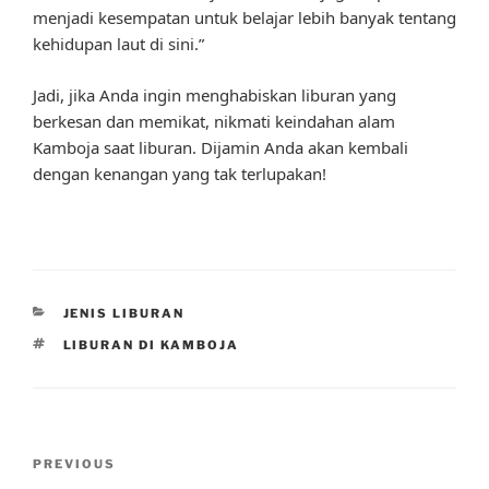
menjadi kesempatan untuk belajar lebih banyak tentang
kehidupan laut di sini.”
Jadi, jika Anda ingin menghabiskan liburan yang
berkesan dan memikat, nikmati keindahan alam
Kamboja saat liburan. Dijamin Anda akan kembali
dengan kenangan yang tak terlupakan!
CATEGORIES
JENIS LIBURAN
TAGS
LIBURAN DI KAMBOJA
Post
Previous
PREVIOUS
navigation