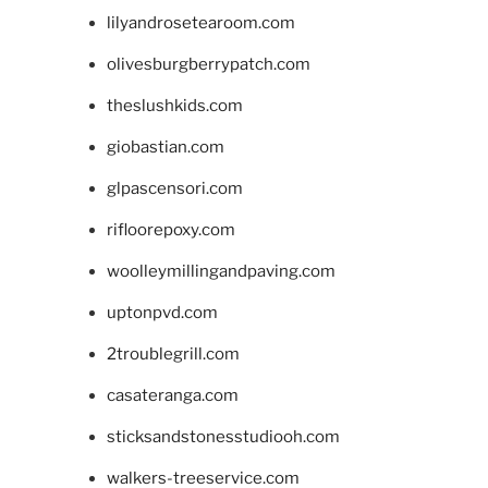
lilyandrosetearoom.com
olivesburgberrypatch.com
theslushkids.com
giobastian.com
glpascensori.com
rifloorepoxy.com
woolleymillingandpaving.com
uptonpvd.com
2troublegrill.com
casateranga.com
sticksandstonesstudiooh.com
walkers-treeservice.com