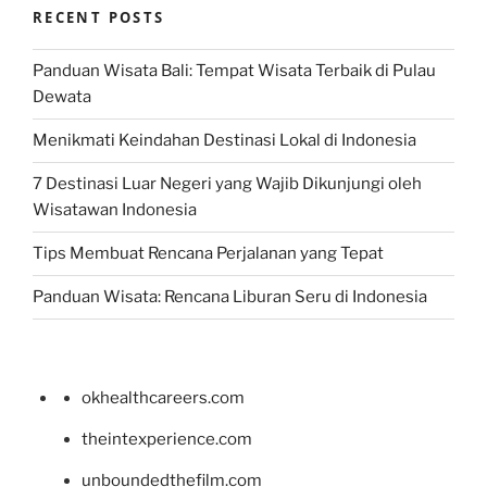
RECENT POSTS
Panduan Wisata Bali: Tempat Wisata Terbaik di Pulau
Dewata
Menikmati Keindahan Destinasi Lokal di Indonesia
7 Destinasi Luar Negeri yang Wajib Dikunjungi oleh
Wisatawan Indonesia
Tips Membuat Rencana Perjalanan yang Tepat
Panduan Wisata: Rencana Liburan Seru di Indonesia
okhealthcareers.com
theintexperience.com
unboundedthefilm.com