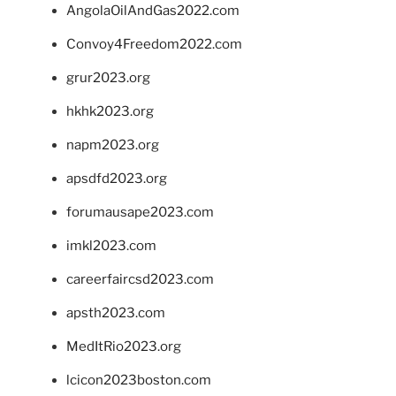
AngolaOilAndGas2022.com
Convoy4Freedom2022.com
grur2023.org
hkhk2023.org
napm2023.org
apsdfd2023.org
forumausape2023.com
imkl2023.com
careerfaircsd2023.com
apsth2023.com
MedItRio2023.org
lcicon2023boston.com