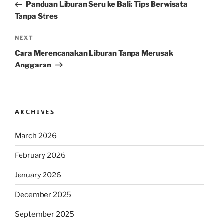
Post
Panduan Liburan Seru ke Bali: Tips Berwisata
Tanpa Stres
Next
NEXT
Post
Cara Merencanakan Liburan Tanpa Merusak
Anggaran
ARCHIVES
March 2026
February 2026
January 2026
December 2025
September 2025