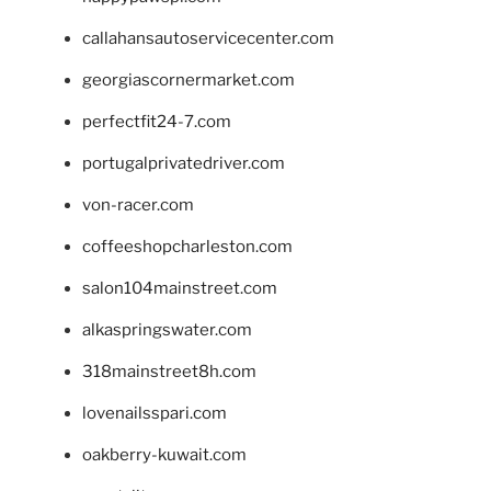
callahansautoservicecenter.com
georgiascornermarket.com
perfectfit24-7.com
portugalprivatedriver.com
von-racer.com
coffeeshopcharleston.com
salon104mainstreet.com
alkaspringswater.com
318mainstreet8h.com
lovenailsspari.com
oakberry-kuwait.com