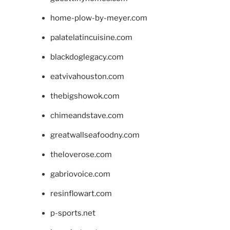
home-plow-by-meyer.com
palatelatincuisine.com
blackdoglegacy.com
eatvivahouston.com
thebigshowok.com
chimeandstave.com
greatwallseafoodny.com
theloverose.com
gabriovoice.com
resinflowart.com
p-sports.net