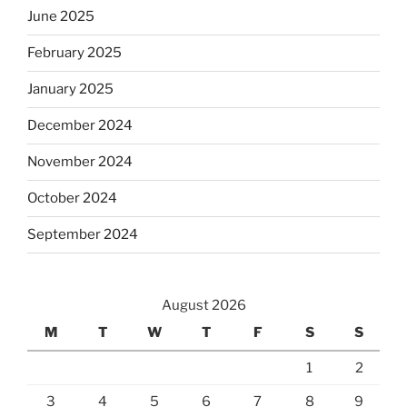
June 2025
February 2025
January 2025
December 2024
November 2024
October 2024
September 2024
August 2026
M
T
W
T
F
S
S
1
2
3
4
5
6
7
8
9