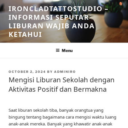
Skip
IRONCLADTATTOSTUDIO –
to
INFORMASI SEPUTAR
content
LIBURAN WAJIB ANDA
KETAHUI
Menu
POSTED
OCTOBER 2, 2024
BY
ADMINIRO
ON
Mengisi Liburan Sekolah dengan
Aktivitas Positif dan Bermakna
Saat liburan sekolah tiba, banyak orangtua yang
bingung tentang bagaimana cara mengisi waktu luang
anak-anak mereka. Banyak yang khawatir anak-anak