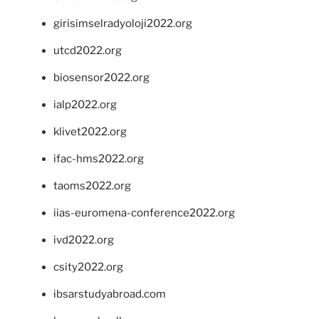
girisimselradyoloji2022.org
utcd2022.org
biosensor2022.org
ialp2022.org
klivet2022.org
ifac-hms2022.org
taoms2022.org
iias-euromena-conference2022.org
ivd2022.org
csity2022.org
ibsarstudyabroad.com