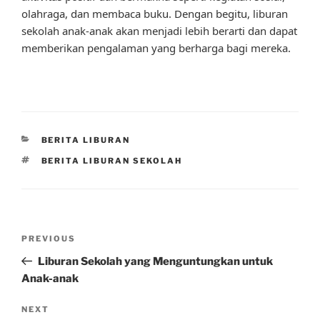
olahraga, dan membaca buku. Dengan begitu, liburan
sekolah anak-anak akan menjadi lebih berarti dan dapat
memberikan pengalaman yang berharga bagi mereka.
CATEGORIES
BERITA LIBURAN
TAGS
BERITA LIBURAN SEKOLAH
Post
Previous
PREVIOUS
navigation
Post
Liburan Sekolah yang Menguntungkan untuk
Anak-anak
Next
NEXT