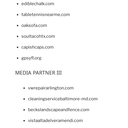
ediblechalk.com
tabletennisnearme.com
oaksofa.com
soultacohtx.com
capishcaps.com
gpsyfl.org
MEDIA PARTNER III
vwrepairarlington.com
cleaningservicebaltimore-md.com
beckslandscapeandfence.com
vistaaltadelveramendi.com