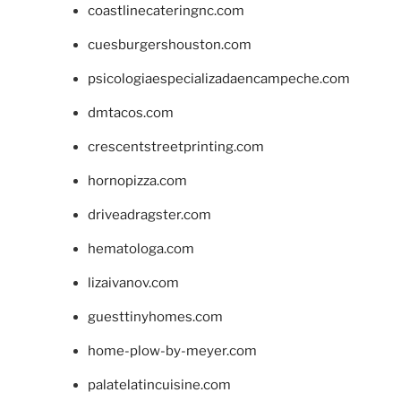
coastlinecateringnc.com
cuesburgershouston.com
psicologiaespecializadaencampeche.com
dmtacos.com
crescentstreetprinting.com
hornopizza.com
driveadragster.com
hematologa.com
lizaivanov.com
guesttinyhomes.com
home-plow-by-meyer.com
palatelatincuisine.com