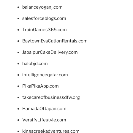
balanceyoganj.com
salesforceblogs.com
TrainGames365.com
BaytownEvaCationRentals.com
JabalpurCakeDelivery.com
halobjd.com
intelligenceqatar.com
PikaPikaApp.com
takecareofbusinessdfw.org
HamadaOfJapan.com
VersifyLifestyle.com
kingscreekadventures.com