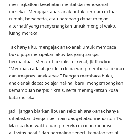
meningkatkan kesehatan mental dan emosional
mereka.” Mengajak anak-anak untuk bermain di luar
rumah, bersepeda, atau berenang dapat menjadi
alternatif yang menyenangkan untuk mengisi waktu
luang mereka.
Tak hanya itu, mengajak anak-anak untuk membaca
buku juga merupakan aktivitas yang sangat
bermanfaat. Menurut penulis terkenal, JK Rowling,
“Membaca adalah jendela dunia yang membuka pikiran
dan imajinasi anak-anak.” Dengan membaca buku,
anak-anak dapat belajar hal-hal baru, mengembangkan
kemampuan berpikir kritis, serta meningkatkan kosa
kata mereka.
Jadi, jangan biarkan liburan sekolah anak-anak hanya
dihabiskan dengan bermain gadget atau menonton TV.
Manfaatkan waktu luang mereka dengan mengisi
aktivitas positif dan bermakna seperti kegiatan sosial,