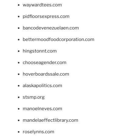
waywardtees.com
pidfloorsexpress.com
bancodevenezuelaen.com
bettermoodfoodcorporation.com
hingstonnt.com
chooseagender.com
hoverboardssale.com
alaskapolitics.com
stsmp.org
manoelneves.com
mandelaeffectlibrary.com
roselynns.com