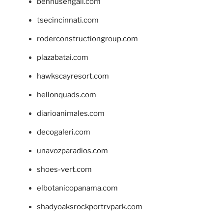
bennusehgall.com
tsecincinnati.com
roderconstructiongroup.com
plazabatai.com
hawkscayresort.com
hellonquads.com
diarioanimales.com
decogaleri.com
unavozparadios.com
shoes-vert.com
elbotanicopanama.com
shadyoaksrockportrvpark.com