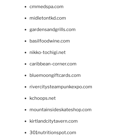
cmmedspa.com
midletontkd.com
gardensandgrills.com
basilfoodwine.com
nikko-tochigi.net
caribbean-corner.com
bluemoongiftcards.com
rivercitysteampunkexpo.com
kchoops.net
mountainsideskateshop.com
kirtlandcitytavern.com
301nutritionspot.com