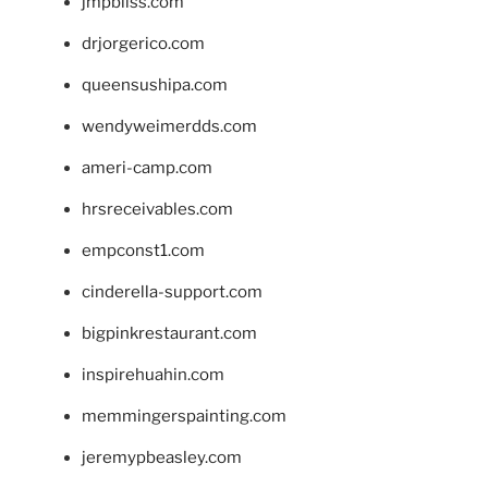
jmpbliss.com
drjorgerico.com
queensushipa.com
wendyweimerdds.com
ameri-camp.com
hrsreceivables.com
empconst1.com
cinderella-support.com
bigpinkrestaurant.com
inspirehuahin.com
memmingerspainting.com
jeremypbeasley.com