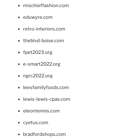
mischieffashion.com
eduwyre.com
retro-interiors.com
theblvd-boise.com
fpet2023.org
e-smart2022.org
ngrc2022.org
leesfamilyfoods.com
lewis-lewis-cpas.com
eleontennis.com
cyetus.com
bradfordshops.com