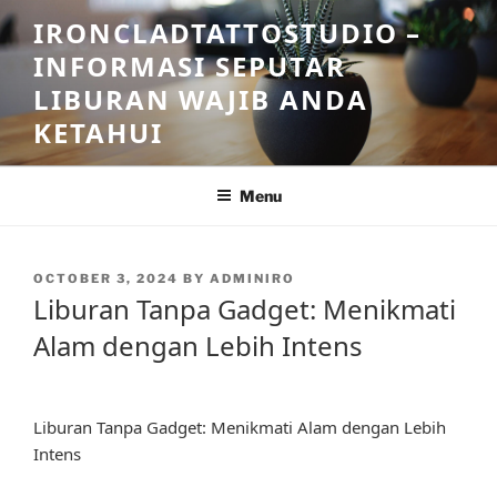
Skip
IRONCLADTATTOSTUDIO –
to
INFORMASI SEPUTAR
content
LIBURAN WAJIB ANDA
KETAHUI
Menu
POSTED
OCTOBER 3, 2024
BY
ADMINIRO
ON
Liburan Tanpa Gadget: Menikmati
Alam dengan Lebih Intens
Liburan Tanpa Gadget: Menikmati Alam dengan Lebih
Intens