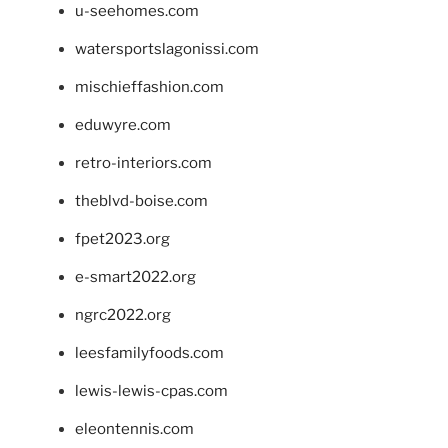
u-seehomes.com
watersportslagonissi.com
mischieffashion.com
eduwyre.com
retro-interiors.com
theblvd-boise.com
fpet2023.org
e-smart2022.org
ngrc2022.org
leesfamilyfoods.com
lewis-lewis-cpas.com
eleontennis.com