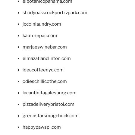
elbotanicopanama.com
shadyoaksrockportrvpark.com
jccoinlaundry.com
kautorepair.com
marjaeswinebar.com
elmazatlanclinton.com
ideacoffeenyc.com
odieschillicothe.com
lacantinitagalesburg.com
pizzadeliverybristol.com
greenstarsmogcheck.com
happypawspl.com