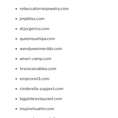
rebeccatorresjewelry.com
jmpbliss.com
drjorgerico.com
queensushipa.com
wendyweimerdds.com
ameri-camp.com
hrsreceivables.com
empconst1.com
cinderella-support.com
bigpinkrestaurant.com
inspirehuahin.com