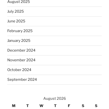
August 2025
July 2025
June 2025
February 2025
January 2025
December 2024
November 2024
October 2024
September 2024
August 2026
M
T
W
T
F
S
S