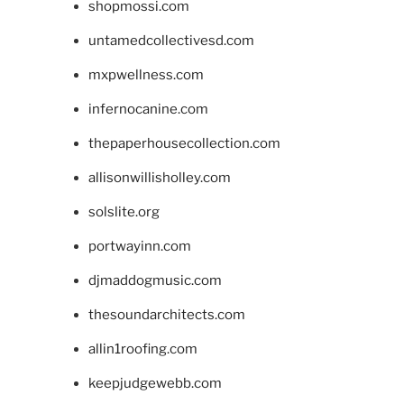
shopmossi.com
untamedcollectivesd.com
mxpwellness.com
infernocanine.com
thepaperhousecollection.com
allisonwillisholley.com
solslite.org
portwayinn.com
djmaddogmusic.com
thesoundarchitects.com
allin1roofing.com
keepjudgewebb.com