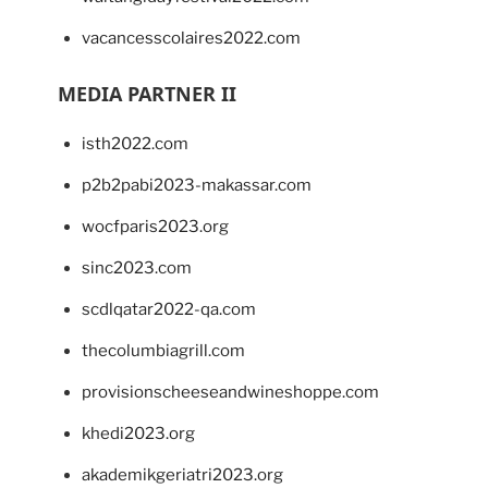
vacancesscolaires2022.com
MEDIA PARTNER II
isth2022.com
p2b2pabi2023-makassar.com
wocfparis2023.org
sinc2023.com
scdlqatar2022-qa.com
thecolumbiagrill.com
provisionscheeseandwineshoppe.com
khedi2023.org
akademikgeriatri2023.org