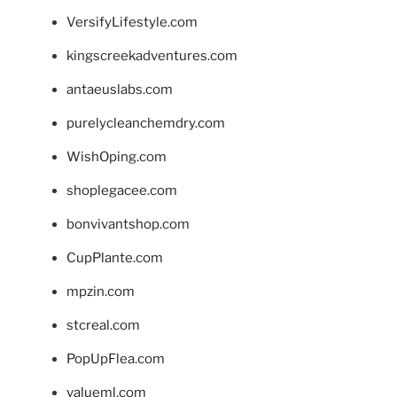
VersifyLifestyle.com
kingscreekadventures.com
antaeuslabs.com
purelycleanchemdry.com
WishOping.com
shoplegacee.com
bonvivantshop.com
CupPlante.com
mpzin.com
stcreal.com
PopUpFlea.com
valueml.com