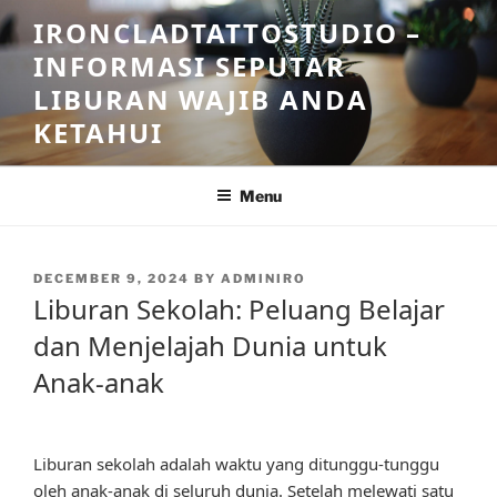
Skip
IRONCLADTATTOSTUDIO –
to
INFORMASI SEPUTAR
content
LIBURAN WAJIB ANDA
KETAHUI
Menu
POSTED
DECEMBER 9, 2024
BY
ADMINIRO
ON
Liburan Sekolah: Peluang Belajar
dan Menjelajah Dunia untuk
Anak-anak
Liburan sekolah adalah waktu yang ditunggu-tunggu
oleh anak-anak di seluruh dunia. Setelah melewati satu