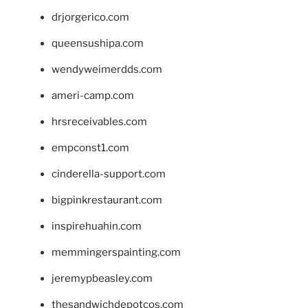
drjorgerico.com
queensushipa.com
wendyweimerdds.com
ameri-camp.com
hrsreceivables.com
empconst1.com
cinderella-support.com
bigpinkrestaurant.com
inspirehuahin.com
memmingerspainting.com
jeremypbeasley.com
thesandwichdepotcos.com