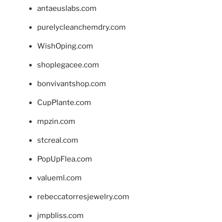
antaeuslabs.com
purelycleanchemdry.com
WishOping.com
shoplegacee.com
bonvivantshop.com
CupPlante.com
mpzin.com
stcreal.com
PopUpFlea.com
valueml.com
rebeccatorresjewelry.com
jmpbliss.com