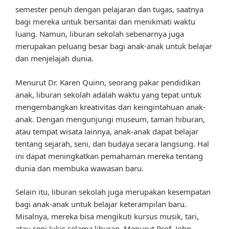
semester penuh dengan pelajaran dan tugas, saatnya
bagi mereka untuk bersantai dan menikmati waktu
luang. Namun, liburan sekolah sebenarnya juga
merupakan peluang besar bagi anak-anak untuk belajar
dan menjelajah dunia.
Menurut Dr. Karen Quinn, seorang pakar pendidikan
anak, liburan sekolah adalah waktu yang tepat untuk
mengembangkan kreativitas dan keingintahuan anak-
anak. Dengan mengunjungi museum, taman hiburan,
atau tempat wisata lainnya, anak-anak dapat belajar
tentang sejarah, seni, dan budaya secara langsung. Hal
ini dapat meningkatkan pemahaman mereka tentang
dunia dan membuka wawasan baru.
Selain itu, liburan sekolah juga merupakan kesempatan
bagi anak-anak untuk belajar keterampilan baru.
Misalnya, mereka bisa mengikuti kursus musik, tari,
atau seni lukis selama liburan. Menurut Prof. John