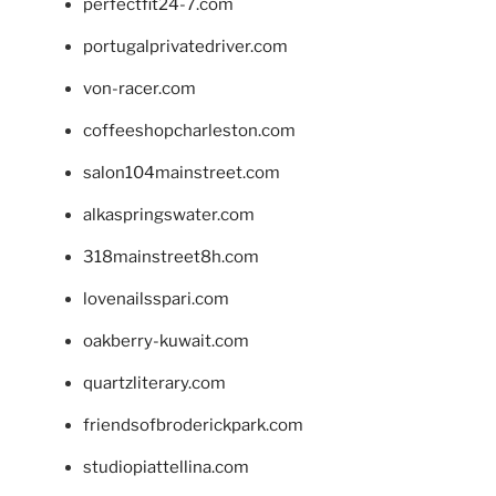
perfectfit24-7.com
portugalprivatedriver.com
von-racer.com
coffeeshopcharleston.com
salon104mainstreet.com
alkaspringswater.com
318mainstreet8h.com
lovenailsspari.com
oakberry-kuwait.com
quartzliterary.com
friendsofbroderickpark.com
studiopiattellina.com