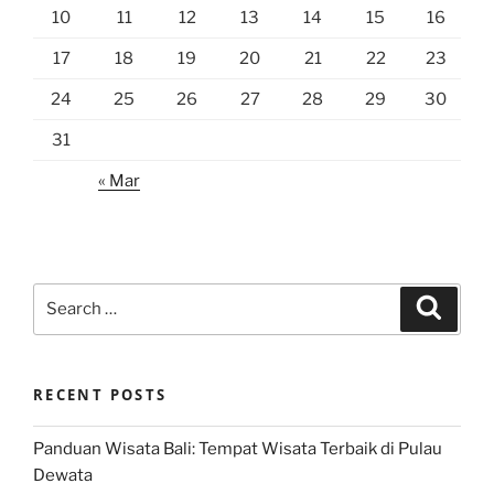
10
11
12
13
14
15
16
17
18
19
20
21
22
23
24
25
26
27
28
29
30
31
« Mar
Search
Search
for:
RECENT POSTS
Panduan Wisata Bali: Tempat Wisata Terbaik di Pulau
Dewata