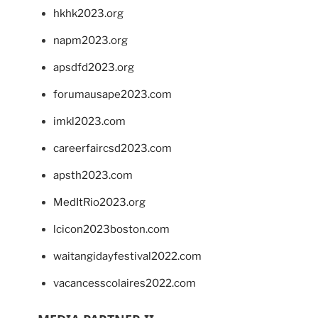
hkhk2023.org
napm2023.org
apsdfd2023.org
forumausape2023.com
imkl2023.com
careerfaircsd2023.com
apsth2023.com
MedItRio2023.org
lcicon2023boston.com
waitangidayfestival2022.com
vacancesscolaires2022.com