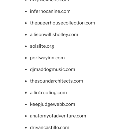
infernocanine.com
thepaperhousecollection.com
allisonwillisholley.com
solslite.org
portwayinn.com
djmaddogmusic.com
thesoundarchitects.com
allin1roofing.com
keepjudgewebb.com
anatomyofadventure.com
drivancastillo.com