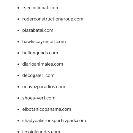
tsecincinnati.com
roderconstructiongroup.com
plazabatai.com
hawkscayresort.com
hellonquads.com
diarioanimales.com
decogaleri.com
unavozparadios.com
shoes-vert.com
elbotanicopanama.com
shadyoaksrockportrvpark.com
jccoinlaundry.com