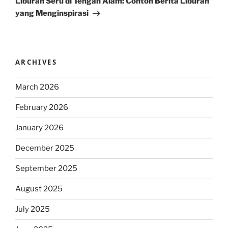
Liburan Seru di Tengah Alam: Contoh Berita Liburan
yang Menginspirasi
ARCHIVES
March 2026
February 2026
January 2026
December 2025
September 2025
August 2025
July 2025