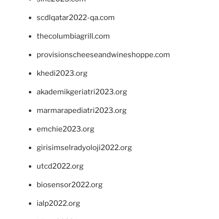
scdlqatar2022-qa.com
thecolumbiagrill.com
provisionscheeseandwineshoppe.com
khedi2023.org
akademikgeriatri2023.org
marmarapediatri2023.org
emchie2023.org
girisimselradyoloji2022.org
utcd2022.org
biosensor2022.org
ialp2022.org