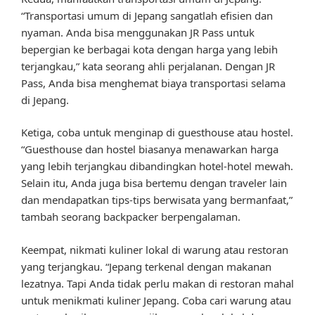
“Transportasi umum di Jepang sangatlah efisien dan
nyaman. Anda bisa menggunakan JR Pass untuk
bepergian ke berbagai kota dengan harga yang lebih
terjangkau,” kata seorang ahli perjalanan. Dengan JR
Pass, Anda bisa menghemat biaya transportasi selama
di Jepang.
Ketiga, coba untuk menginap di guesthouse atau hostel.
“Guesthouse dan hostel biasanya menawarkan harga
yang lebih terjangkau dibandingkan hotel-hotel mewah.
Selain itu, Anda juga bisa bertemu dengan traveler lain
dan mendapatkan tips-tips berwisata yang bermanfaat,”
tambah seorang backpacker berpengalaman.
Keempat, nikmati kuliner lokal di warung atau restoran
yang terjangkau. “Jepang terkenal dengan makanan
lezatnya. Tapi Anda tidak perlu makan di restoran mahal
untuk menikmati kuliner Jepang. Coba cari warung atau