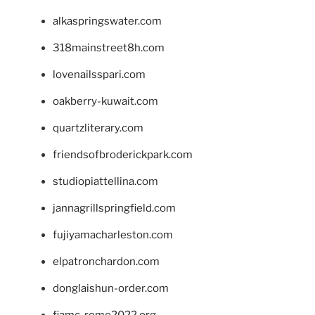
alkaspringswater.com
318mainstreet8h.com
lovenailsspari.com
oakberry-kuwait.com
quartzliterary.com
friendsofbroderickpark.com
studiopiattellina.com
jannagrillspringfield.com
fujiyamacharleston.com
elpatronchardon.com
donglaishun-order.com
fiamc-rome2022.org