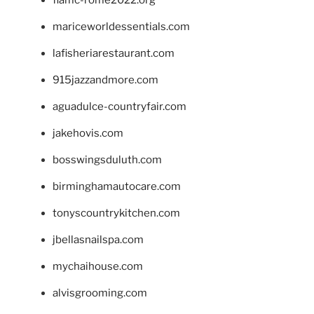
mariceworldessentials.com
lafisheriarestaurant.com
915jazzandmore.com
aguadulce-countryfair.com
jakehovis.com
bosswingsduluth.com
birminghamautocare.com
tonyscountrykitchen.com
jbellasnailspa.com
mychaihouse.com
alvisgrooming.com