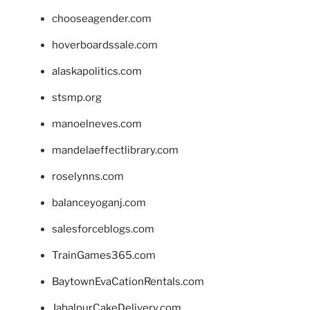
chooseagender.com
hoverboardssale.com
alaskapolitics.com
stsmp.org
manoelneves.com
mandelaeffectlibrary.com
roselynns.com
balanceyoganj.com
salesforceblogs.com
TrainGames365.com
BaytownEvaCationRentals.com
JabalpurCakeDelivery.com