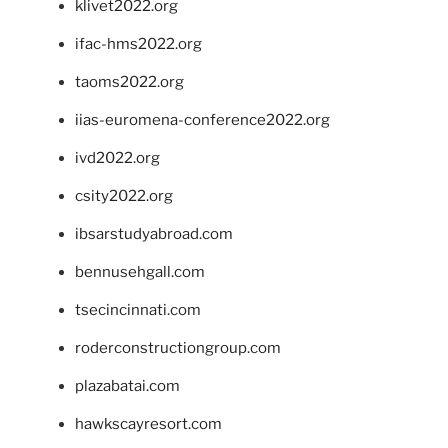
klivet2022.org
ifac-hms2022.org
taoms2022.org
iias-euromena-conference2022.org
ivd2022.org
csity2022.org
ibsarstudyabroad.com
bennusehgall.com
tsecincinnati.com
roderconstructiongroup.com
plazabatai.com
hawkscayresort.com