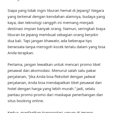
Siapa yang tidak ingin liburan hemat di Jepang? Negara
yang terkenal dengan keindahan alamnya, budaya yang
kaya, dan teknologi canggih ini memang menjadi
destinasi impian banyak orang. Namun, seringkali biaya
liburan ke Jepang membuat sebagian orang berpikir
dua kali. Tapi jangan khawatir, ada beberapa tips
berwisata tanpa merogoh kocek terlalu dalam yang bisa
Anda terapkan.
Pertama, jangan lewatkan untuk mencari promo tiket
pesawat dan akomodasi. Menurut salah satu pakar
perjalanan, “Jika Anda bisa fleksibel dengan jadwal
perjalanan, Anda bisa mendapatkan tiket pesawat dan
hotel dengan harga yang lebih murah.” Jadi, selalu
pantau promo-promo dari maskapai penerbangan dan
situs booking online.
Kedua, manfaatkan transportasi umum di Jepang.