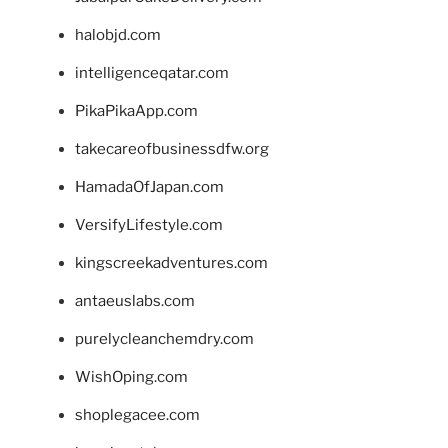
halobjd.com
intelligenceqatar.com
PikaPikaApp.com
takecareofbusinessdfw.org
HamadaOfJapan.com
VersifyLifestyle.com
kingscreekadventures.com
antaeuslabs.com
purelycleanchemdry.com
WishOping.com
shoplegacee.com