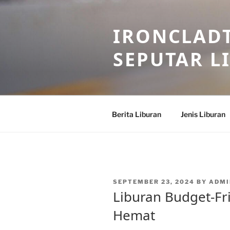
Skip
to
IRONCLADT
content
SEPUTAR L
Berita Liburan
Jenis Liburan
POSTED
SEPTEMBER 23, 2024
BY
ADMI
ON
Liburan Budget-Fri
Hemat