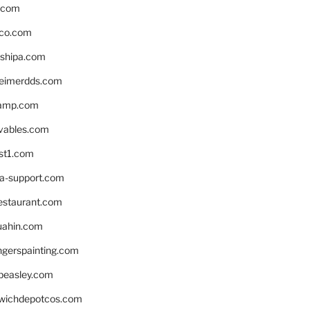
s.com
ico.com
shipa.com
eimerdds.com
camp.com
ivables.com
st1.com
la-support.com
estaurant.com
uahin.com
erspainting.com
beasley.com
wichdepotcos.com