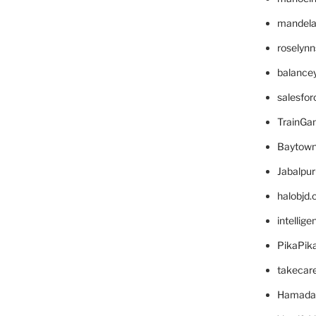
mandelae
roselyn
balance
salesfo
TrainG
Baytown
Jabalpu
halobjd
intellig
PikaPik
takecar
Hamada