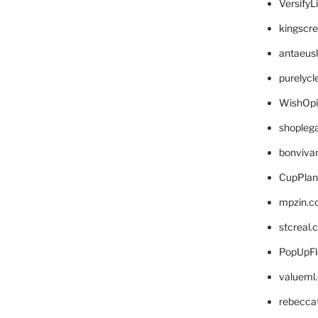
VersifyL
kingscr
antaeus
purelyc
WishOp
shopleg
bonviva
CupPlan
mpzin.c
stcreal.
PopUpFl
valueml
rebecca