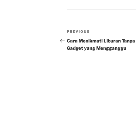
Post
Previous
PREVIOUS
navigation
Post
Cara Menikmati Liburan Tanpa
Gadget yang Mengganggu