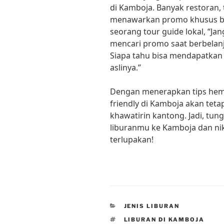
di Kamboja. Banyak restoran, 
menawarkan promo khusus ba
seorang tour guide lokal, “J
mencari promo saat berbelan
Siapa tahu bisa mendapatkan 
aslinya.”
Dengan menerapkan tips hemat
friendly di Kamboja akan te
khawatirin kantong. Jadi, tu
liburanmu ke Kamboja dan ni
terlupakan!
CATEGORIES
JENIS LIBURAN
TAGS
LIBURAN DI KAMBOJA