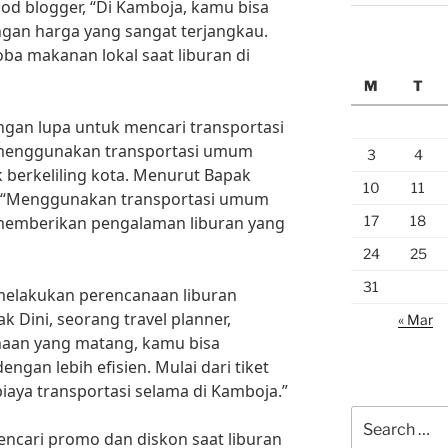
ood blogger, “Di Kamboja, kamu bisa
an harga yang sangat terjangkau.
ba makanan lokal saat liburan di
M
T
angan lupa untuk mencari transportasi
 menggunakan transportasi umum
3
4
k berkeliling kota. Menurut Bapak
10
11
r, “Menggunakan transportasi umum
17
18
a memberikan pengalaman liburan yang
24
25
31
k melakukan perencanaan liburan
Dini, seorang travel planner,
« Mar
aan yang matang, kamu bisa
gan lebih efisien. Mulai dari tiket
iaya transportasi selama di Kamboja.”
Search
encari promo dan diskon saat liburan
for: