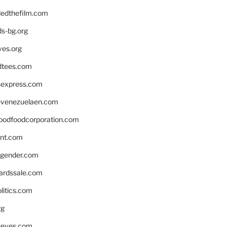
edthefilm.com
ds-bg.org
ves.org
tees.com
rsexpress.com
venezuelaen.com
oodfoodcorporation.com
nnt.com
gender.com
ardssale.com
litics.com
rg
neves.com