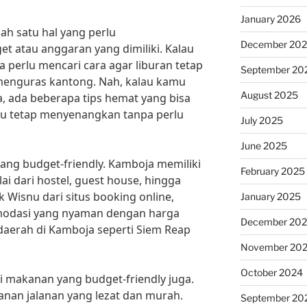
January 2026
lah satu hal yang perlu
December 20
t atau anggaran yang dimiliki. Kalau
a perlu mencari cara agar liburan tetap
September 20
enguras kantong. Nah, kalau kamu
August 2025
, ada beberapa tips hemat yang bisa
u tetap menyenangkan tanpa perlu
July 2025
June 2025
yang budget-friendly. Kamboja memiliki
February 2025
i dari hostel, guest house, hingga
 Wisnu dari situs booking online,
January 2025
odasi yang nyaman dengan harga
December 20
daerah di Kamboja seperti Siem Reap
November 20
October 2024
ri makanan yang budget-friendly juga.
nan jalanan yang lezat dan murah.
September 20