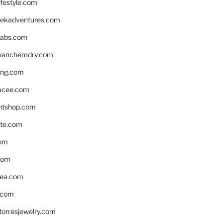
ifestyle.com
eekadventures.com
labs.com
leanchemdry.com
ing.com
acee.com
ntshop.com
te.com
om
com
ea.com
.com
torresjewelry.com