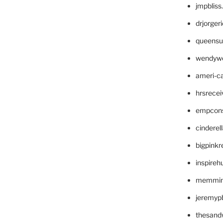
jmpblis
drjorger
queensu
wendyw
ameri-
hrsrece
empcon
cinderel
bigpinkr
inspireh
memming
jeremyp
thesand