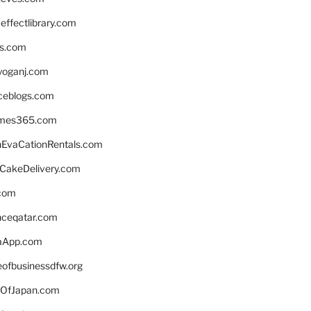
ffectlibrary.com
ns.com
yoganj.com
rceblogs.com
ames365.com
EvaCationRentals.com
rCakeDelivery.com
.com
enceqatar.com
aApp.com
eofbusinessdfw.org
OfJapan.com