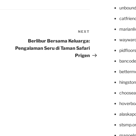
unbound
catfrien
marianli
NEXT
Next
Post
wayward
Berlibur Bersama Keluarga:
Pengalaman Seru di Taman Safari
pidfloo
Prigen
bancode
betterm
hingsto
choosea
hoverbo
alaskapo
stsmp.o
manoel