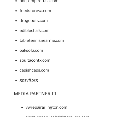
bbq-empire-usa.com
feedstoreva.com
drogopets.com
ediblechalk.com
tabletennisnearme.com
oaksofa.com
soultacohtx.com
capishcaps.com
gpsyfl.org
MEDIA PARTNER III
vwrepairarlington.com