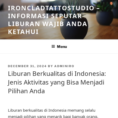
Skip
IRONCLADTATTOSTUDIO –
to
INFORMASI SEPUTAR
content
LIBURAN WAJIB ANDA
KETAHUI
Menu
POSTED
DECEMBER 31, 2024
BY
ADMINIRO
ON
Liburan Berkualitas di Indonesia:
Jenis Aktivitas yang Bisa Menjadi
Pilihan Anda
Liburan berkualitas di Indonesia memang selalu
menjadi pilihan yang menarik bagi banyak orang.