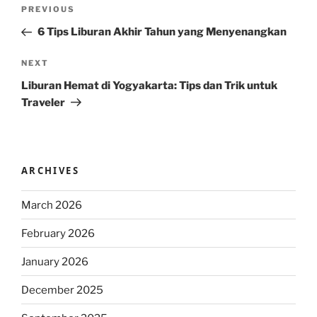
Post
Previous
PREVIOUS
navigation
Post
6 Tips Liburan Akhir Tahun yang Menyenangkan
Next
NEXT
Post
Liburan Hemat di Yogyakarta: Tips dan Trik untuk
Traveler
ARCHIVES
March 2026
February 2026
January 2026
December 2025