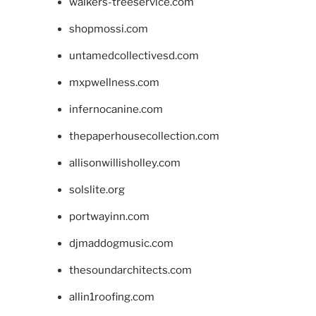
walkers-treeservice.com
shopmossi.com
untamedcollectivesd.com
mxpwellness.com
infernocanine.com
thepaperhousecollection.com
allisonwillisholley.com
solslite.org
portwayinn.com
djmaddogmusic.com
thesoundarchitects.com
allin1roofing.com