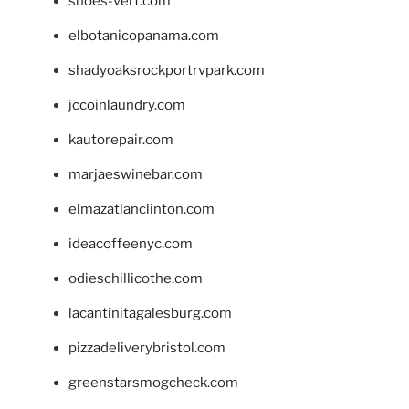
shoes-vert.com
elbotanicopanama.com
shadyoaksrockportrvpark.com
jccoinlaundry.com
kautorepair.com
marjaeswinebar.com
elmazatlanclinton.com
ideacoffeenyc.com
odieschillicothe.com
lacantinitagalesburg.com
pizzadeliverybristol.com
greenstarsmogcheck.com