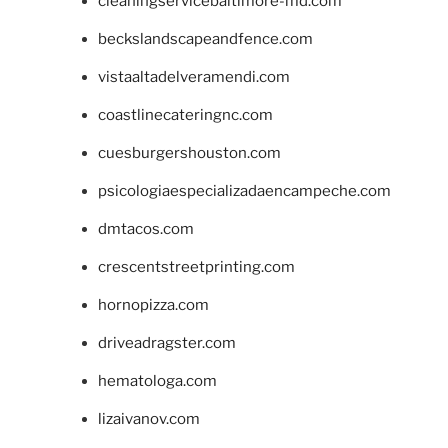
cleaningservicebaltimore-md.com
beckslandscapeandfence.com
vistaaltadelveramendi.com
coastlinecateringnc.com
cuesburgershouston.com
psicologiaespecializadaencampeche.com
dmtacos.com
crescentstreetprinting.com
hornopizza.com
driveadragster.com
hematologa.com
lizaivanov.com