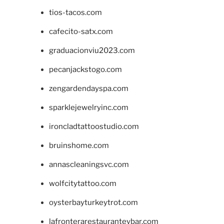
tios-tacos.com
cafecito-satx.com
graduacionviu2023.com
pecanjackstogo.com
zengardendayspa.com
sparklejewelryinc.com
ironcladtattoostudio.com
bruinshome.com
annascleaningsvc.com
wolfcitytattoo.com
oysterbayturkeytrot.com
lafronterarestauranteybar.com