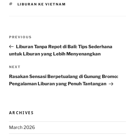
TAGS
LIBURAN KE VIETNAM
Post
Previous
PREVIOUS
navigation
Post
Liburan Tanpa Repot di Bali: Tips Sederhana
untuk Liburan yang Lebih Menyenangkan
Next
NEXT
Post
Rasakan Sensasi Berpetualang di Gunung Bromo:
Pengalaman Liburan yang Penuh Tantangan
ARCHIVES
March 2026