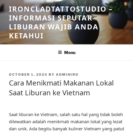
Skip
IRONCLADTATTOSTUDIO –
to
INFORMASI SEPUTAR
content
LIBURAN WAJIB ANDA
KETAHUI
Menu
POSTED
OCTOBER 1, 2024
BY
ADMINIRO
ON
Cara Menikmati Makanan Lokal
Saat Liburan ke Vietnam
Saat liburan ke Vietnam, salah satu hal yang tidak boleh
dilewatkan adalah menikmati makanan lokal yang lezat
dan unik. Ada begitu banyak kuliner Vietnam yang patut