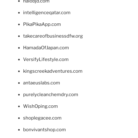
halobjd.com
intelligenceqatar.com
PikaPikaApp.com
takecareofbusinessdfw.org
HamadaOfJapan.com
VersifyLifestyle.com
kingscreekadventures.com
antaeuslabs.com
purelycleanchemdry.com
WishOping.com
shoplegacee.com
bonvivantshop.com