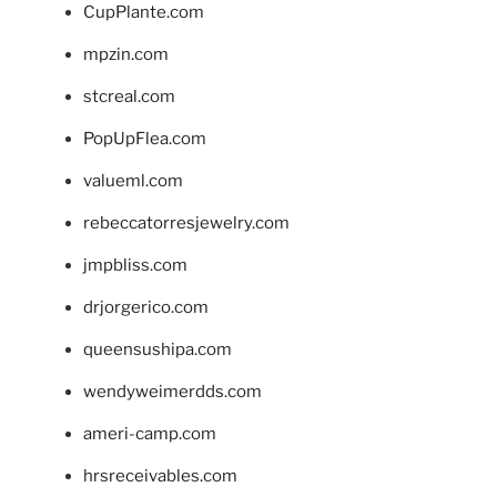
CupPlante.com
mpzin.com
stcreal.com
PopUpFlea.com
valueml.com
rebeccatorresjewelry.com
jmpbliss.com
drjorgerico.com
queensushipa.com
wendyweimerdds.com
ameri-camp.com
hrsreceivables.com