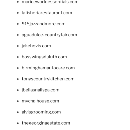
mariceworldessentials.com
lafisheriarestaurant.com
915jazzandmore.com
aguadulce-countryfair.com
jakehovis.com
bosswingsduluth.com
birminghamautocare.com
tonyscountrykitchen.com
jbellasnailspa.com
mychaihouse.com
alvisgrooming.com
thegeorginaestate.com