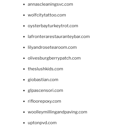
annascleaningsvc.com
wolfcitytattoo.com
oysterbayturkeytrot.com
lafronterarestauranteybar.com
lilyandrosetearoom.com
olivesburgberrypatch.com
theslushkids.com
giobastian.com
glpascensori.com
rifloorepoxy.com
woolleymillingandpaving.com
uptonpvd.com