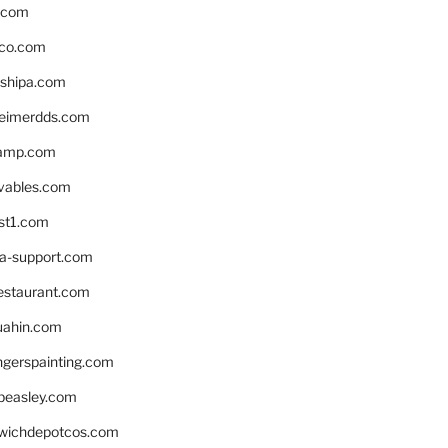
s.com
ico.com
shipa.com
eimerdds.com
camp.com
ivables.com
st1.com
la-support.com
estaurant.com
uahin.com
erspainting.com
beasley.com
wichdepotcos.com