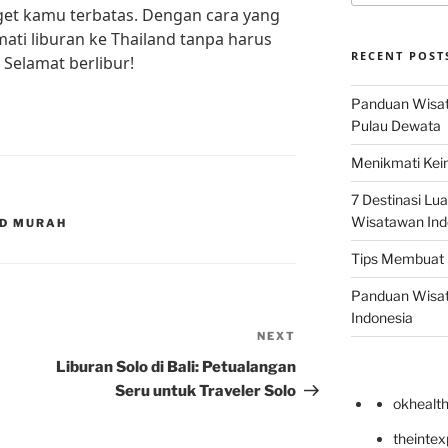
dget kamu terbatas. Dengan cara yang
ati liburan ke Thailand tanpa harus
RECENT POST
 Selamat berlibur!
Panduan Wisata
Pulau Dewata
Menikmati Kein
7 Destinasi Lua
Wisatawan Ind
ND MURAH
Tips Membuat 
Panduan Wisata
Indonesia
NEXT
Next
Post
Liburan Solo di Bali: Petualangan
Seru untuk Traveler Solo
okhealt
theinte