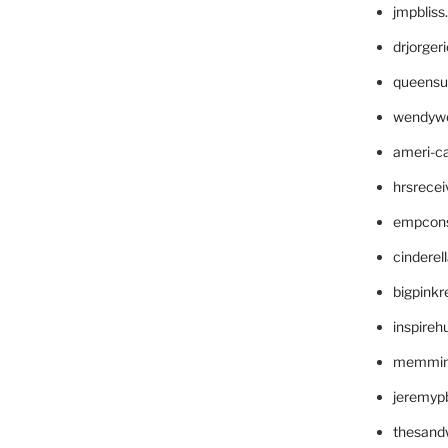
jmpblis
drjorger
queensu
wendyw
ameri-
hrsrece
empcon
cinderel
bigpinkr
inspireh
memming
jeremyp
thesand