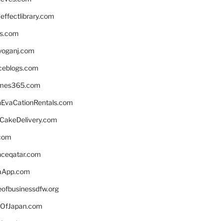
ffectlibrary.com
ns.com
yoganj.com
rceblogs.com
ames365.com
EvaCationRentals.com
rCakeDelivery.com
.com
enceqatar.com
aApp.com
eofbusinessdfw.org
OfJapan.com