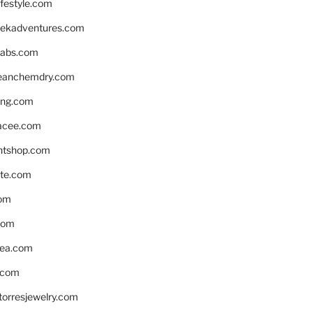
ifestyle.com
eekadventures.com
labs.com
leanchemdry.com
ing.com
acee.com
ntshop.com
te.com
om
com
ea.com
.com
torresjewelry.com