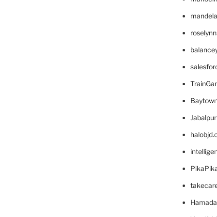
mandelae
roselyn
balance
salesfo
TrainG
Baytown
Jabalpu
halobjd
intellig
PikaPik
takecar
Hamada