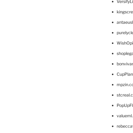
VersifyL
kingscr
antaeus
purelyc
WishOp
shopleg
bonviva
CupPlan
mpzin.c
stcreal.
PopUpFl
valueml
rebecca