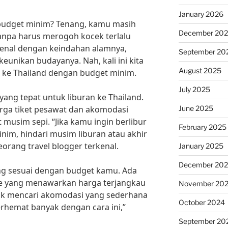
January 2026
 budget minim? Tenang, kamu masih
December 20
tanpa harus merogoh kocek terlalu
enal dengan keindahan alamnya,
September 20
eunikan budayanya. Nah, kali ini kita
August 2025
 ke Thailand dengan budget minim.
July 2025
yang tepat untuk liburan ke Thailand.
June 2025
rga tiket pesawat dan akomodasi
 musim sepi. “Jika kamu ingin berlibur
February 2025
nim, hindari musim liburan atau akhir
eorang travel blogger terkenal.
January 2025
December 20
ang sesuai dengan budget kamu. Ada
e yang menawarkan harga terjangkau
November 20
tuk mencari akomodasi yang sederhana
October 2024
hemat banyak dengan cara ini,”
September 20