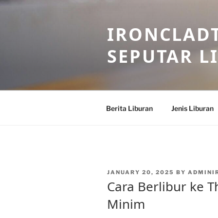
Skip
to
IRONCLADT
content
SEPUTAR L
Berita Liburan
Jenis Liburan
POSTED
JANUARY 20, 2025
BY
ADMINI
ON
Cara Berlibur ke 
Minim