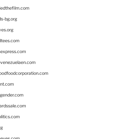
edthefilm.com
ds-bg.org
ves.org
tees.com
rsexpress.com
venezuelaen.com
oodfoodcorporation.com
nnt.com
gender.com
ardssale.com
litics.com
rg
neves.com