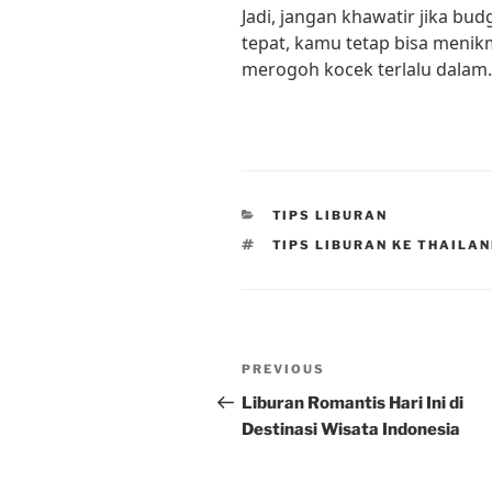
Jadi, jangan khawatir jika bu
tepat, kamu tetap bisa menikm
merogoh kocek terlalu dalam.
CATEGORIES
TIPS LIBURAN
TAGS
TIPS LIBURAN KE THAILA
Post
Previous
PREVIOUS
navigation
Post
Liburan Romantis Hari Ini di
Destinasi Wisata Indonesia