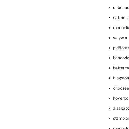
unbound
catfrien
marianli
wayward
pidfloo
bancode
betterm
hingsto
choosea
hoverbo
alaskapo
stsmp.o
manoel