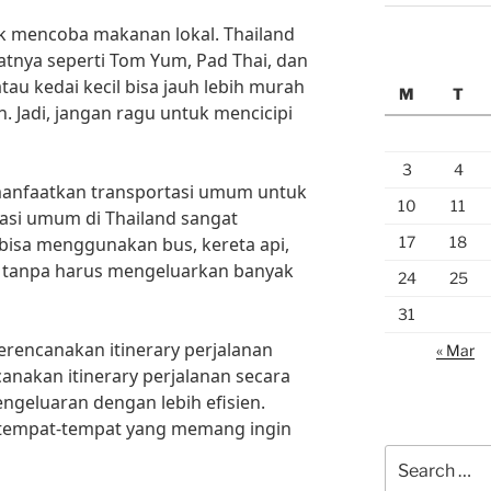
uk mencoba makanan lokal. Thailand
tnya seperti Tom Yum, Pad Thai, dan
au kedai kecil bisa jauh lebih murah
M
T
 Jadi, jangan ragu untuk mencicipi
3
4
 manfaatkan transportasi umum untuk
10
11
asi umum di Thailand sangat
17
18
 bisa menggunakan bus, kereta api,
ng tanpa harus mengeluarkan banyak
24
25
31
erencanakan itinerary perjalanan
« Mar
nakan itinerary perjalanan secara
ngeluaran dengan lebih efisien.
 tempat-tempat yang memang ingin
Search
for: