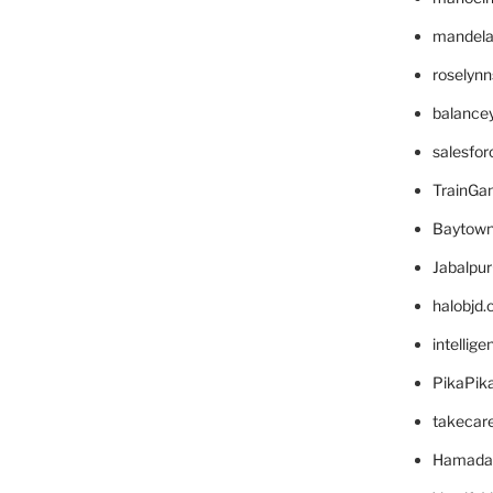
mandelae
roselyn
balance
salesfo
TrainG
Baytown
Jabalpu
halobjd
intellig
PikaPik
takecar
Hamada