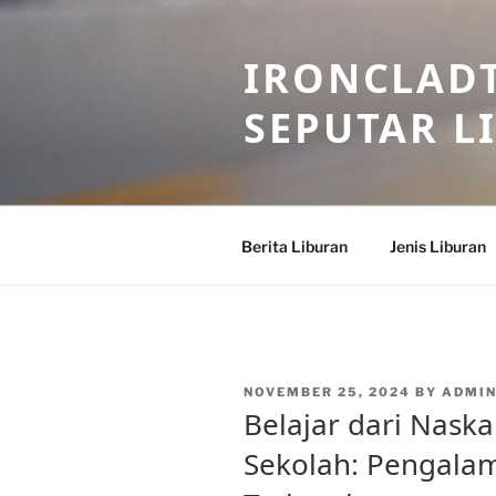
Skip
to
IRONCLADT
content
SEPUTAR L
Berita Liburan
Jenis Liburan
POSTED
NOVEMBER 25, 2024
BY
ADMIN
ON
Belajar dari Naska
Sekolah: Pengala