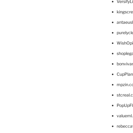
VersifyL
kingscr
antaeus
purelyc
WishOp
shopleg
bonviva
CupPlan
mpzin.c
stcreal.
PopUpFl
valueml
rebecca