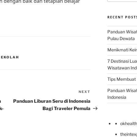
h dengan baik dan tetaplah belajar
RECENT POST
Panduan Wisata
Pulau Dewata
Menikmati Kein
SEKOLAH
7 Destinasi Lua
Wisatawan Ind
Tips Membuat 
Panduan Wisata
NEXT
Next
Indonesia
Post
n
Panduan Liburan Seru di Indonesia
k-
Bagi Traveler Pemula
okhealt
theinte