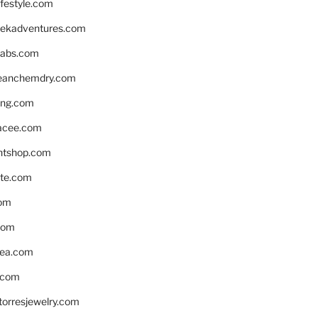
ifestyle.com
eekadventures.com
labs.com
leanchemdry.com
ing.com
acee.com
ntshop.com
te.com
om
com
ea.com
.com
torresjewelry.com