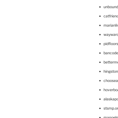
unbound
catfrien
marianli
wayward
pidfloo
bancode
betterm
hingsto
choosea
hoverbo
alaskapo
stsmp.o
manoel