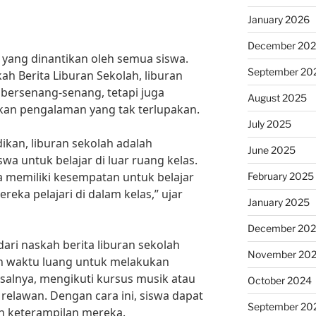
January 2026
December 20
 yang dinantikan oleh semua siswa.
September 20
kah Berita Liburan Sekolah, liburan
bersenang-senang, tetapi juga
August 2025
kan pengalaman yang tak terlupakan.
July 2025
ikan, liburan sekolah adalah
June 2025
wa untuk belajar di luar ruang kelas.
a memiliki kesempatan untuk belajar
February 2025
ereka pelajari di dalam kelas,” ujar
January 2025
December 20
dari naskah berita liburan sekolah
November 20
 waktu luang untuk melakukan
salnya, mengikuti kursus musik atau
October 2024
relawan. Dengan cara ini, siswa dapat
September 20
 keterampilan mereka.