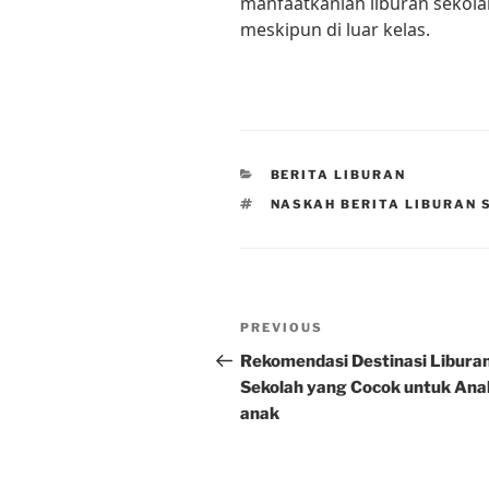
manfaatkanlah liburan sekola
meskipun di luar kelas.
CATEGORIES
BERITA LIBURAN
TAGS
NASKAH BERITA LIBURAN 
Post
Previous
PREVIOUS
navigation
Post
Rekomendasi Destinasi Libura
Sekolah yang Cocok untuk Ana
anak