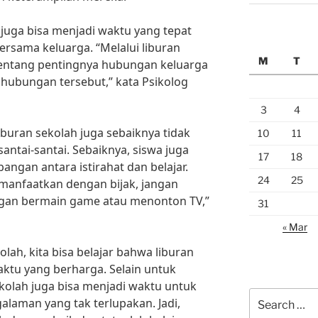
h juga bisa menjadi waktu yang tepat
rsama keluarga. “Melalui liburan
M
T
 tentang pentingnya hubungan keluarga
hubungan tersebut,” kata Psikolog
3
4
iburan sekolah juga sebaiknya tidak
10
11
ntai-santai. Sebaiknya, siswa juga
17
18
ngan antara istirahat dan belajar.
24
25
imanfaatkan dengan bijak, jangan
gan bermain game atau menonton TV,”
31
« Mar
olah, kita bisa belajar bahwa liburan
ktu yang berharga. Selain untuk
kolah juga bisa menjadi waktu untuk
Search
alaman yang tak terlupakan. Jadi,
for: