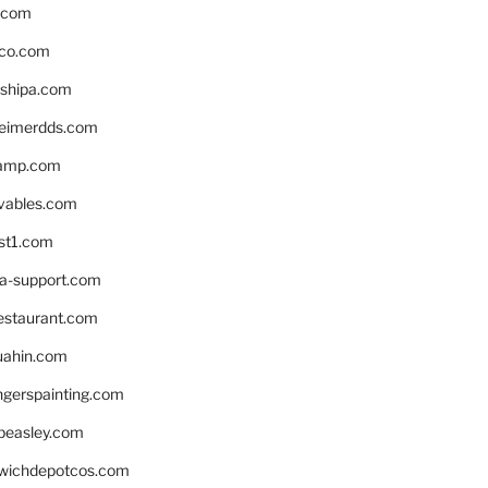
s.com
ico.com
shipa.com
eimerdds.com
camp.com
ivables.com
st1.com
la-support.com
estaurant.com
uahin.com
erspainting.com
beasley.com
wichdepotcos.com