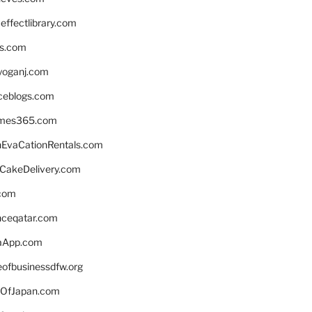
ffectlibrary.com
ns.com
yoganj.com
rceblogs.com
ames365.com
EvaCationRentals.com
rCakeDelivery.com
.com
enceqatar.com
aApp.com
eofbusinessdfw.org
OfJapan.com