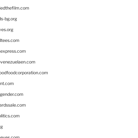
edthefilm.com
ds-bg.org
ves.org
tees.com
rsexpress.com
venezuelaen.com
oodfoodcorporation.com
nnt.com
gender.com
ardssale.com
litics.com
rg
neves.com