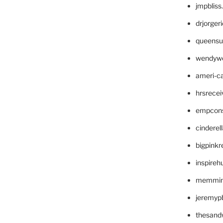
jmpblis
drjorger
queensu
wendyw
ameri-
hrsrece
empcon
cinderel
bigpinkr
inspireh
memming
jeremyp
thesand