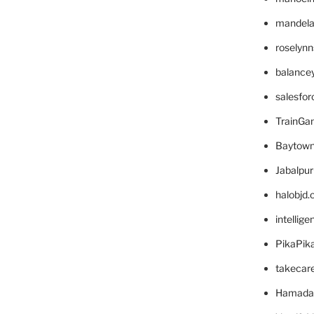
mandelae
roselyn
balance
salesfo
TrainG
Baytown
Jabalpu
halobjd
intellig
PikaPik
takecar
Hamada