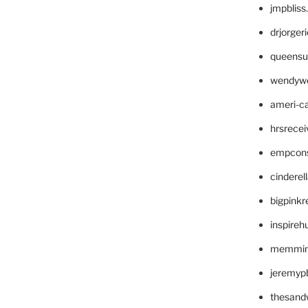
jmpblis
drjorger
queensu
wendyw
ameri-
hrsrece
empcon
cinderel
bigpinkr
inspireh
memming
jeremyp
thesand