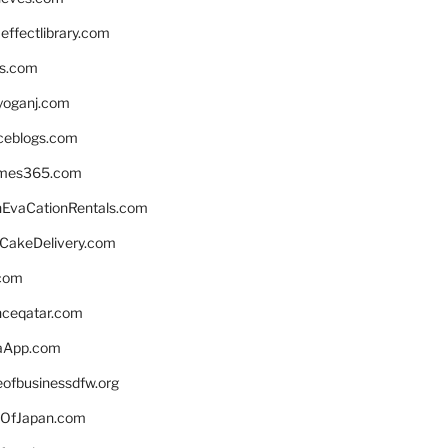
ffectlibrary.com
ns.com
yoganj.com
rceblogs.com
ames365.com
EvaCationRentals.com
rCakeDelivery.com
.com
enceqatar.com
aApp.com
eofbusinessdfw.org
OfJapan.com