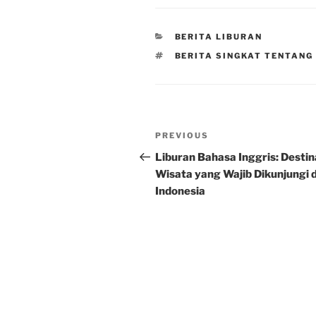
CATEGORIES
BERITA LIBURAN
TAGS
BERITA SINGKAT TENTANG
Post
Previous
PREVIOUS
navigation
Post
Liburan Bahasa Inggris: Destin
Wisata yang Wajib Dikunjungi d
Indonesia