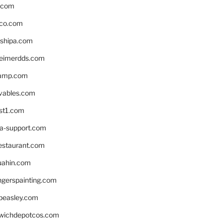
s.com
ico.com
shipa.com
eimerdds.com
camp.com
ivables.com
st1.com
la-support.com
estaurant.com
uahin.com
erspainting.com
beasley.com
wichdepotcos.com