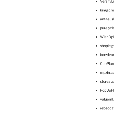
VersifyL
kingscr
antaeus
purelyc
WishOp
shopleg
bonviva
CupPlan
mpzin.c
stcreal.
PopUpFl
valueml
rebecca