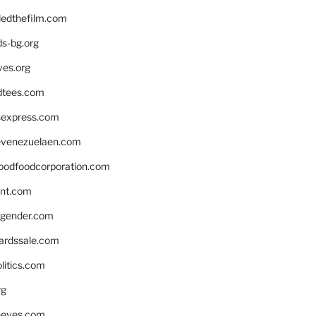
edthefilm.com
ds-bg.org
ves.org
tees.com
rsexpress.com
venezuelaen.com
oodfoodcorporation.com
nnt.com
gender.com
ardssale.com
litics.com
rg
neves.com