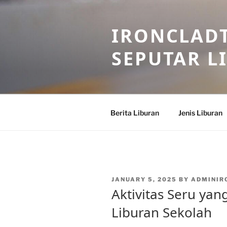
Skip
to
IRONCLADT
content
SEPUTAR L
Berita Liburan
Jenis Liburan
POSTED
JANUARY 5, 2025
BY
ADMINIR
ON
Aktivitas Seru yan
Liburan Sekolah