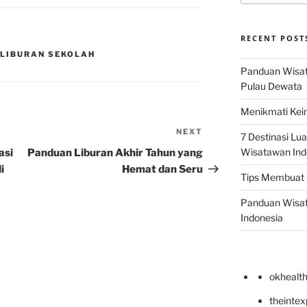
RECENT POST
 LIBURAN SEKOLAH
Panduan Wisata
Pulau Dewata
Menikmati Kein
NEXT
Next
7 Destinasi Lua
Post
Wisatawan Ind
asi
Panduan Liburan Akhir Tahun yang
i
Hemat dan Seru
Tips Membuat 
Panduan Wisata
Indonesia
okhealt
theinte