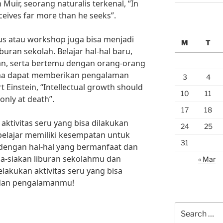
Muir, seorang naturalis terkenal, “In
ceives far more than he seeks”.
sus atau workshop juga bisa menjadi
M
T
iburan sekolah. Belajar hal-hal baru,
, serta bertemu dengan orang-orang
ama dapat memberikan pengalaman
3
4
 Einstein, “Intellectual growth should
10
11
nly at death”.
17
18
aktivitas seru yang bisa dilakukan
24
25
 pelajar memiliki kesempatan untuk
31
dengan hal-hal yang bermanfaat dan
ia-siakan liburan sekolahmu dan
« Mar
akukan aktivitas seru yang bisa
dan pengalamanmu!
Search
for: