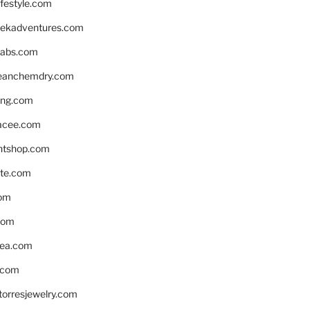
ifestyle.com
eekadventures.com
labs.com
leanchemdry.com
ing.com
acee.com
ntshop.com
te.com
om
com
ea.com
.com
torresjewelry.com