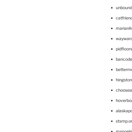
unbound
catfrien
marianli
wayward
pidfloo
bancode
betterm
hingsto
choosea
hoverbo
alaskapo
stsmp.o
manoel