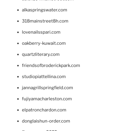
alkaspringswater.com
318mainstreet8h.com
lovenailsspari.com
oakberry-kuwait.com
quartzliterary.com
friendsofbroderickpark.com
studiopiattellina.com
jannagrillspringfield.com
fujiyamacharleston.com
elpatronchardon.com
donglaishun-order.com