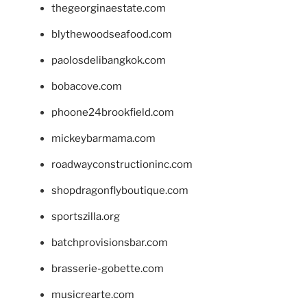
thegeorginaestate.com
blythewoodseafood.com
paolosdelibangkok.com
bobacove.com
phoone24brookfield.com
mickeybarmama.com
roadwayconstructioninc.com
shopdragonflyboutique.com
sportszilla.org
batchprovisionsbar.com
brasserie-gobette.com
musicrearte.com