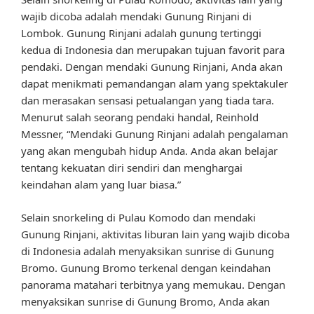
wajib dicoba adalah mendaki Gunung Rinjani di
Lombok. Gunung Rinjani adalah gunung tertinggi
kedua di Indonesia dan merupakan tujuan favorit para
pendaki. Dengan mendaki Gunung Rinjani, Anda akan
dapat menikmati pemandangan alam yang spektakuler
dan merasakan sensasi petualangan yang tiada tara.
Menurut salah seorang pendaki handal, Reinhold
Messner, “Mendaki Gunung Rinjani adalah pengalaman
yang akan mengubah hidup Anda. Anda akan belajar
tentang kekuatan diri sendiri dan menghargai
keindahan alam yang luar biasa.”
Selain snorkeling di Pulau Komodo dan mendaki
Gunung Rinjani, aktivitas liburan lain yang wajib dicoba
di Indonesia adalah menyaksikan sunrise di Gunung
Bromo. Gunung Bromo terkenal dengan keindahan
panorama matahari terbitnya yang memukau. Dengan
menyaksikan sunrise di Gunung Bromo, Anda akan