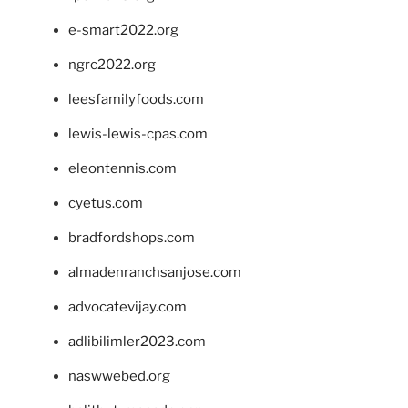
e-smart2022.org
ngrc2022.org
leesfamilyfoods.com
lewis-lewis-cpas.com
eleontennis.com
cyetus.com
bradfordshops.com
almadenranchsanjose.com
advocatevijay.com
adlibilimler2023.com
naswwebed.org