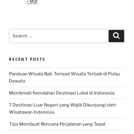
« Mar
Search
Search
for:
RECENT POSTS
Panduan Wisata Bali: Tempat Wisata Terbaik di Pulau
Dewata
Menikmati Keindahan Destinasi Lokal di Indonesia
7 Destinasi Luar Negeri yang Wajib Dikunjungi oleh
Wisatawan Indonesia
Tips Membuat Rencana Perjalanan yang Tepat