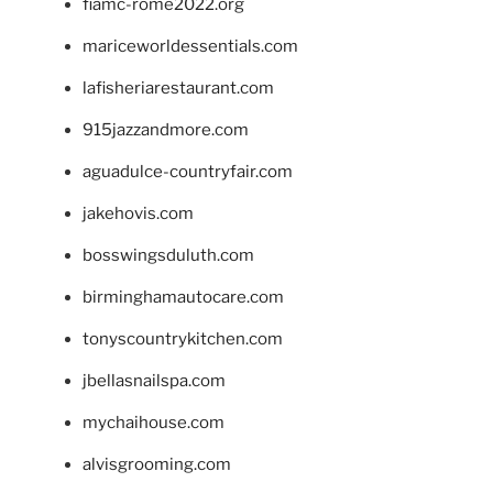
fiamc-rome2022.org
mariceworldessentials.com
lafisheriarestaurant.com
915jazzandmore.com
aguadulce-countryfair.com
jakehovis.com
bosswingsduluth.com
birminghamautocare.com
tonyscountrykitchen.com
jbellasnailspa.com
mychaihouse.com
alvisgrooming.com