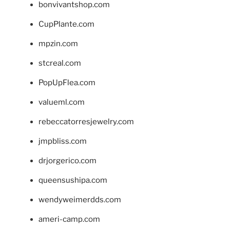
bonvivantshop.com
CupPlante.com
mpzin.com
stcreal.com
PopUpFlea.com
valueml.com
rebeccatorresjewelry.com
jmpbliss.com
drjorgerico.com
queensushipa.com
wendyweimerdds.com
ameri-camp.com