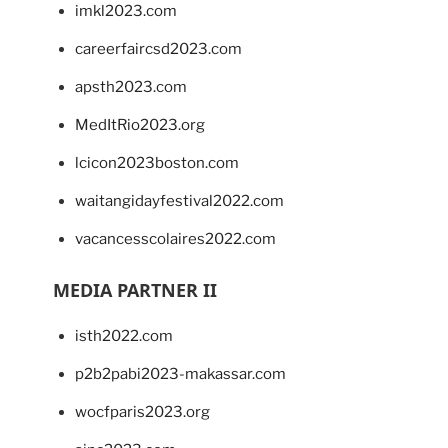
imkl2023.com
careerfaircsd2023.com
apsth2023.com
MedItRio2023.org
lcicon2023boston.com
waitangidayfestival2022.com
vacancesscolaires2022.com
MEDIA PARTNER II
isth2022.com
p2b2pabi2023-makassar.com
wocfparis2023.org