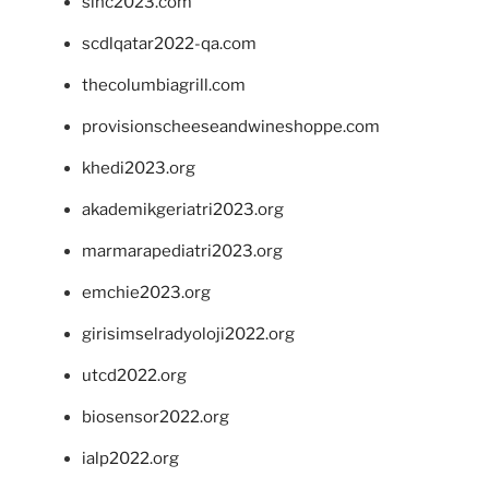
sinc2023.com
scdlqatar2022-qa.com
thecolumbiagrill.com
provisionscheeseandwineshoppe.com
khedi2023.org
akademikgeriatri2023.org
marmarapediatri2023.org
emchie2023.org
girisimselradyoloji2022.org
utcd2022.org
biosensor2022.org
ialp2022.org