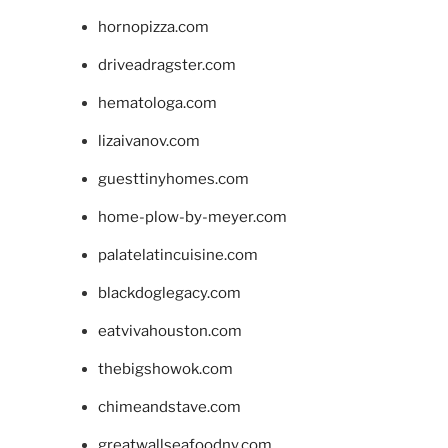
hornopizza.com
driveadragster.com
hematologa.com
lizaivanov.com
guesttinyhomes.com
home-plow-by-meyer.com
palatelatincuisine.com
blackdoglegacy.com
eatvivahouston.com
thebigshowok.com
chimeandstave.com
greatwallseafoodny.com