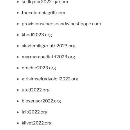
scdlqatar2022-qa.com
thecolumbiagrill.com
provisionscheeseandwineshoppe.com
khedi2023.org
akademikgeriatri2023.org
marmarapediatri2023.org
emchie2023.org
girisimselradyoloji2022.org
utcd2022.org
biosensor2022.org
ialp2022.org
klivet2022.org