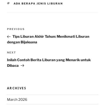
TAGS
ADA BERAPA JENIS LIBURAN
Post
Previous
PREVIOUS
navigation
Post
Tips Liburan Akhir Tahun: Menikmati Liburan
dengan Bijaksana
Next
NEXT
Post
Inilah Contoh Berita Liburan yang Menarik untuk
Dibaca
ARCHIVES
March 2026