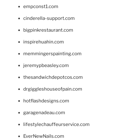
empconst1.com
cinderella-support.com
bigpinkrestaurant.com
inspirehuahin.com
memmingerspainting.com
jeremypbeasley.com
thesandwichdepotcos.com
drgiggleshouseofpain.com
hotflashdesigns.com
garagenadeau.com
lifestylechauffeurservice.com
EverNewNails.com