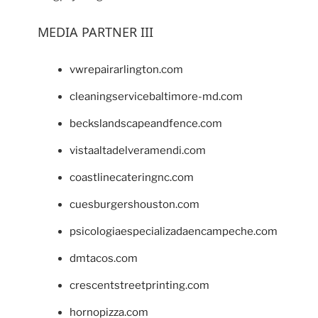
MEDIA PARTNER III
vwrepairarlington.com
cleaningservicebaltimore-md.com
beckslandscapeandfence.com
vistaaltadelveramendi.com
coastlinecateringnc.com
cuesburgershouston.com
psicologiaespecializadaencampeche.com
dmtacos.com
crescentstreetprinting.com
hornopizza.com