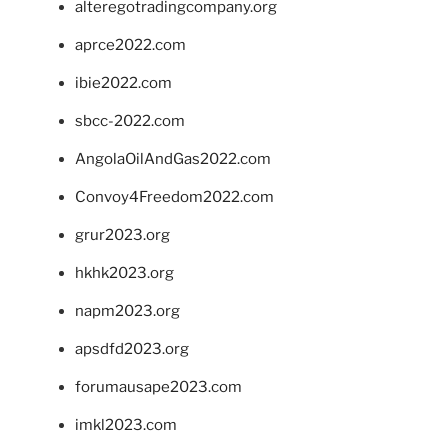
alteregotradingcompany.org
aprce2022.com
ibie2022.com
sbcc-2022.com
AngolaOilAndGas2022.com
Convoy4Freedom2022.com
grur2023.org
hkhk2023.org
napm2023.org
apsdfd2023.org
forumausape2023.com
imkl2023.com