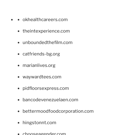
okhealthcareers.com
theintexperience.com
unboundedthefilm.com
catfriends-bg.org
marianlives.org
waywardtees.com
pidfloorsexpress.com
bancodevenezuelaen.com
bettermoodfoodcorporation.com
hingstonnt.com
chooseagender.com