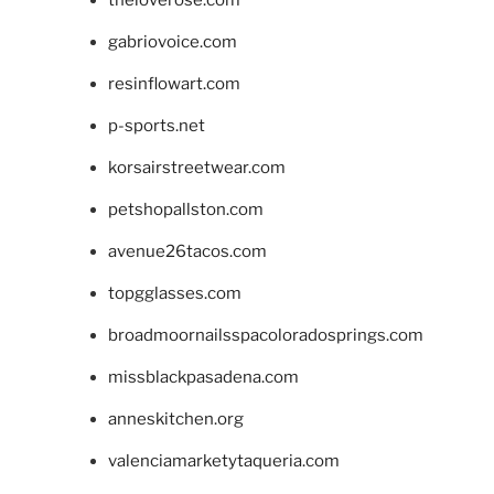
theloverose.com
gabriovoice.com
resinflowart.com
p-sports.net
korsairstreetwear.com
petshopallston.com
avenue26tacos.com
topgglasses.com
broadmoornailsspacoloradosprings.com
missblackpasadena.com
anneskitchen.org
valenciamarketytaqueria.com