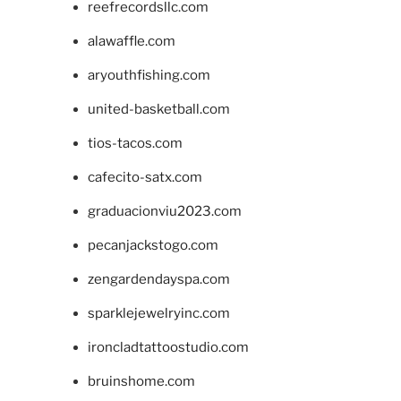
reefrecordsllc.com
alawaffle.com
aryouthfishing.com
united-basketball.com
tios-tacos.com
cafecito-satx.com
graduacionviu2023.com
pecanjackstogo.com
zengardendayspa.com
sparklejewelryinc.com
ironcladtattoostudio.com
bruinshome.com