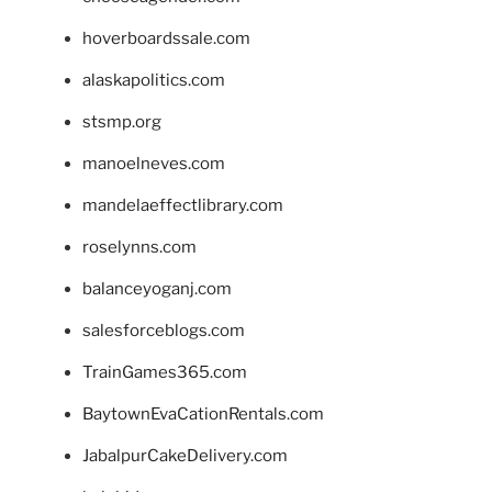
hoverboardssale.com
alaskapolitics.com
stsmp.org
manoelneves.com
mandelaeffectlibrary.com
roselynns.com
balanceyoganj.com
salesforceblogs.com
TrainGames365.com
BaytownEvaCationRentals.com
JabalpurCakeDelivery.com