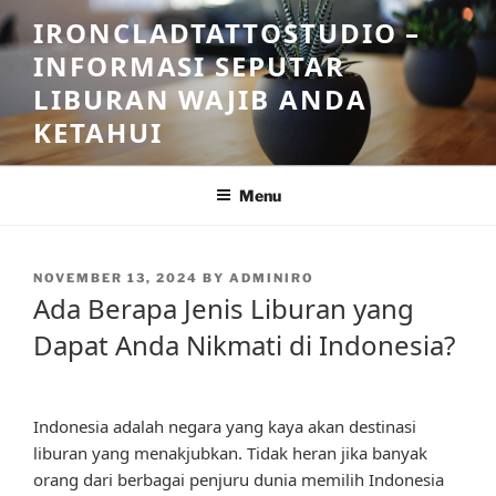
Skip
IRONCLADTATTOSTUDIO –
to
INFORMASI SEPUTAR
content
LIBURAN WAJIB ANDA
KETAHUI
Menu
POSTED
NOVEMBER 13, 2024
BY
ADMINIRO
ON
Ada Berapa Jenis Liburan yang
Dapat Anda Nikmati di Indonesia?
Indonesia adalah negara yang kaya akan destinasi
liburan yang menakjubkan. Tidak heran jika banyak
orang dari berbagai penjuru dunia memilih Indonesia