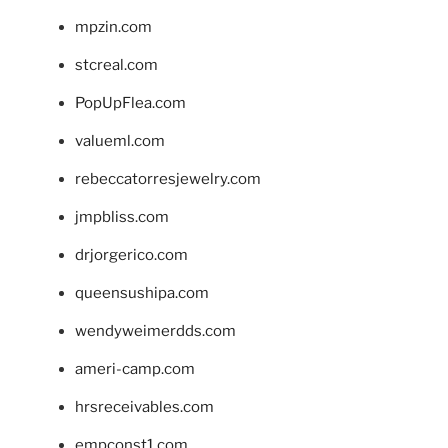
mpzin.com
stcreal.com
PopUpFlea.com
valueml.com
rebeccatorresjewelry.com
jmpbliss.com
drjorgerico.com
queensushipa.com
wendyweimerdds.com
ameri-camp.com
hrsreceivables.com
empconst1.com