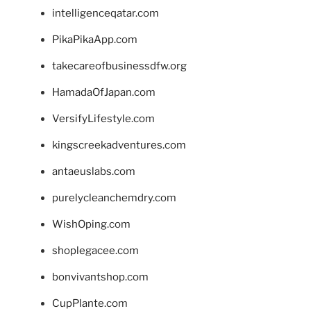
intelligenceqatar.com
PikaPikaApp.com
takecareofbusinessdfw.org
HamadaOfJapan.com
VersifyLifestyle.com
kingscreekadventures.com
antaeuslabs.com
purelycleanchemdry.com
WishOping.com
shoplegacee.com
bonvivantshop.com
CupPlante.com