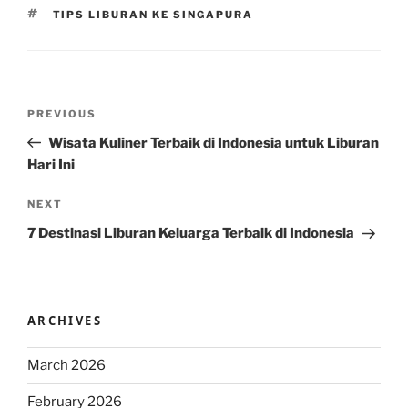
TAGS
TIPS LIBURAN KE SINGAPURA
Post
Previous
PREVIOUS
navigation
Post
Wisata Kuliner Terbaik di Indonesia untuk Liburan
Hari Ini
Next
NEXT
Post
7 Destinasi Liburan Keluarga Terbaik di Indonesia
ARCHIVES
March 2026
February 2026