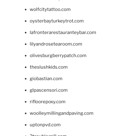
wolfcitytattoo.com
oysterbayturkeytrot.com
lafronterarestauranteybar.com
lilyandrosetearoom.com
olivesburgberrypatch.com
theslushkids.com
giobastian.com
glpascensori.com
rifloorepoxy.com
woolleymillingandpaving.com
uptonpvd.com