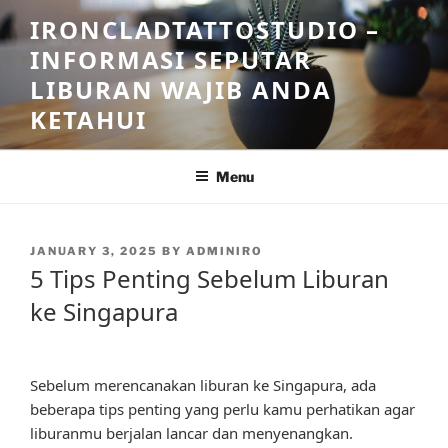
Skip
IRONCLADTATTOSTUDIO –
to
INFORMASI SEPUTAR
content
LIBURAN WAJIB ANDA
KETAHUI
Menu
POSTED
JANUARY 3, 2025
BY
ADMINIRO
ON
5 Tips Penting Sebelum Liburan
ke Singapura
Sebelum merencanakan liburan ke Singapura, ada
beberapa tips penting yang perlu kamu perhatikan agar
liburanmu berjalan lancar dan menyenangkan.