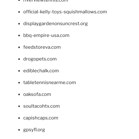
riverviewtennis.com
official-kelly-toys-squishmallows.com
displaygardenonsuncrest.org
bbq-empire-usa.com
feedstoreva.com
drogopets.com
ediblechalk.com
tabletennisnearme.com
oaksofa.com
soultacohtx.com
capishcaps.com
gpsyfl.org